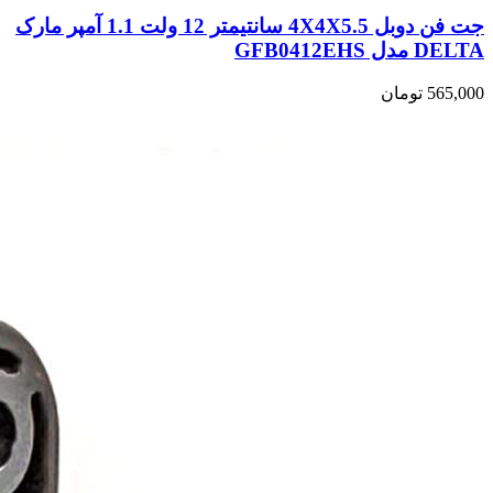
جت فن دوبل 4X4X5.5 سانتیمتر 12 ولت 1.1 آمپر مارک
DELTA مدل GFB0412EHS
565,000
تومان