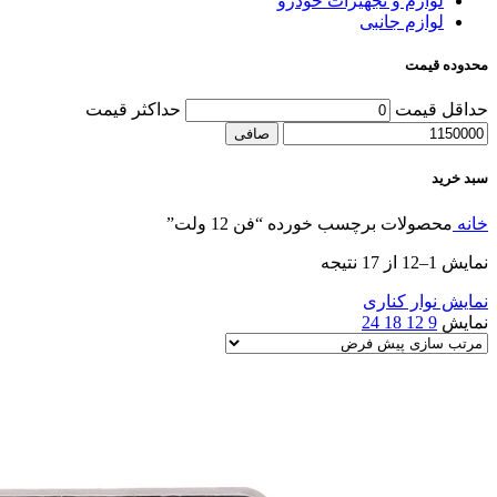
لوازم و تجهیزات خودرو
لوازم جانبی
محدوده قیمت
حداقل قیمت
حداكثر قيمت
صافی
سبد خرید
خانه
محصولات برچسب خورده “فن 12 ولت”
نمایش 1–12 از 17 نتیجه
نمایش نوار کناری
نمایش
9
12
18
24