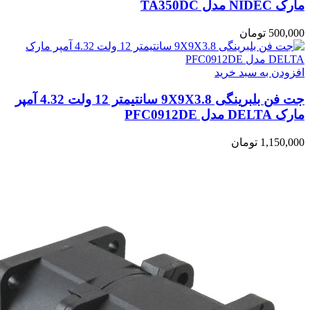
مارک NIDEC مدل TA350DC
500,000
تومان
افزودن به سبد خرید
جت فن بلبرینگی 9X9X3.8 سانتیمتر 12 ولت 4.32 آمپر
مارک DELTA مدل PFC0912DE
1,150,000
تومان