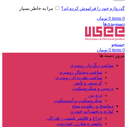
گذرواژه خود را فراموش کرده اید؟
مرا به خاطر بسپار
0
items
0
تومان
دسته‌بندی‌ها
جستجو
0
items
0
تومان
مرور دسته ها
ساعت زنگ دار رومیزی
ساعت دیجیتال رومیزی
ساعت عقربه ای رومیزی
کرنومتر و تایمر
ذره‌بین و میکروسکوپ
ذره بین
میکروسکوپ و آندوسکوپ
دماسنج و رطوبت سنج
لوازم و تجهیزات خودرو
چراغ و فلاشر پلیسی – فدرالی
ولتمتر و شارژر خودرویی