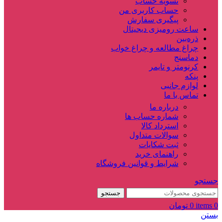
تسویه حساب
حساب کاربری من
پیگیری سفارش
ساعت‌ رومیزی دیجیتال
ذره‌بین‌
چراغ مطالعه و چراغ خواب
دماسنج‌
کرنومتر و تایمر
پنکه
لوازم جانبی
تماس با ما
درباره ما
شماره حساب ها
استرداد کالا
سوالات متداول
ثبت شکایات
راهنمای خرید
شرایط و قوانین فروشگاه
جستجو
جستجو
0
items
0
تومان
بستن