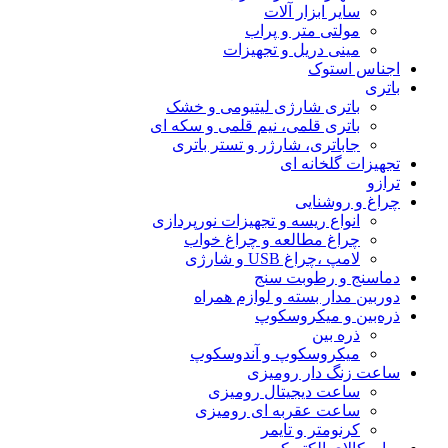
سایر ابزار آلات
مولتی متر و پراب
مینی دریل و تجهیزات
اجناس استوک
باتری
باتری شارژی لیتیومی و خشک
باتری قلمی، نیم قلمی و سکه ای
جاباتری، شارژر و تستر باتری
تجهیزات گلخانه ای
ترازو
چراغ و روشنایی
انواع ریسه و تجهیزات نورپردازی
چراغ مطالعه و چراغ خواب
لامپ ،چراغ USB و شارژی
دماسنج و رطوبت سنج
دوربین مدار بسته و لوازم همراه
ذره‌بین و میکروسکوپ
ذره بین
میکروسکوپ و آندوسکوپ
ساعت زنگ دار رومیزی
ساعت دیجیتال رومیزی
ساعت عقربه ای رومیزی
کرنومتر و تایمر