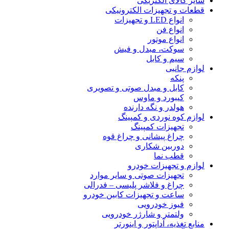
سایر کالای الکتریکی
قطعات و تجهیزات الکترونیکی
انواع LED و تجهیزات
انواع فن
انواع موتور
سوکت، مبدل و فیش
سیم و کابل
لوازم جانبی
پنکه
کابل و مبدل صوتی و تصویری
کیبورد و ماوس
هولدر و نگه دارنده
لوازم کوه نوردی و کمپینگ
تجهیزات کمپینگ
چراغ پیشانی و چراغ قوه
دوربین شکاری
قطب نما
لوازم و تجهیزات خودرو
تجهیزات صوتی و سایر موارد
چراغ و فلاشر پلیسی – فدرالی
ساعت و تجهیزات کابین خودرو
فیوز خودرویی
ولتمتر و شارژر خودرویی
منابع تغذیه، آداپتور و اینورتر