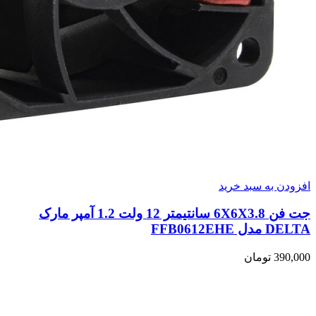
افزودن به سبد خرید
جت فن 6X6X3.8 سانتیمتر 12 ولت 1.2 آمپر مارک
DELTA مدل FFB0612EHE
390,000
تومان