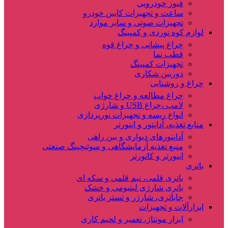
فیوز خودرویی
ساعت و تجهیزات کابین خودرو
تجهیزات صوتی و سایر موارد
لوازم کوه نوردی و کمپینگ
چراغ پیشانی و چراغ قوه
قطب نما
تجهیزات کمپینگ
دوربین شکاری
چراغ و روشنایی
چراغ مطالعه و چراغ خواب
لامپ ،چراغ USB و شارژی
انواع ریسه و تجهیزات نورپردازی
منابع تغذیه، آداپتور و اینورتر
آداپتورهای دیواری و بین راهی
منبع تغذیه آزمایشگاهی و سوئیچینگ صنعتی
اینورتر و کانورتر
باتری
باتری قلمی، نیم قلمی و سکه ای
باتری شارژی لیتیومی و خشک
جاباتری، شارژر و تستر باتری
ابزارآلات و تجهیزات
ابزار مونتاژ، تعمیر و لحیم کاری