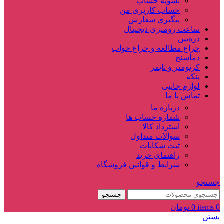
تسویه حساب
حساب کاربری من
پیگیری سفارش
ساعت‌ رومیزی دیجیتال
ذره‌بین‌
چراغ مطالعه و چراغ خواب
دماسنج‌
کرنومتر و تایمر
پنکه
لوازم جانبی
تماس با ما
درباره ما
شماره حساب ها
استرداد کالا
سوالات متداول
ثبت شکایات
راهنمای خرید
شرایط و قوانین فروشگاه
جستجو
جستجو
0
items
0
تومان
بستن