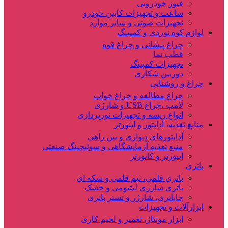
فیوز خودرویی
ساعت و تجهیزات کابین خودرو
تجهیزات صوتی و سایر موارد
لوازم کوه نوردی و کمپینگ
چراغ پیشانی و چراغ قوه
قطب نما
تجهیزات کمپینگ
دوربین شکاری
چراغ و روشنایی
چراغ مطالعه و چراغ خواب
لامپ ،چراغ USB و شارژی
انواع ریسه و تجهیزات نورپردازی
منابع تغذیه، آداپتور و اینورتر
آداپتورهای دیواری و بین راهی
منبع تغذیه آزمایشگاهی و سوئیچینگ صنعتی
اینورتر و کانورتر
باتری
باتری قلمی، نیم قلمی و سکه ای
باتری شارژی لیتیومی و خشک
جاباتری، شارژر و تستر باتری
ابزارآلات و تجهیزات
ابزار مونتاژ، تعمیر و لحیم کاری