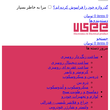
گذرواژه خود را فراموش کرده اید؟
مرا به خاطر بسپار
0
items
0
تومان
دسته‌بندی‌ها
جستجو
0
items
0
تومان
مرور دسته ها
ساعت زنگ دار رومیزی
ساعت دیجیتال رومیزی
ساعت عقربه ای رومیزی
کرنومتر و تایمر
ذره‌بین و میکروسکوپ
ذره بین
میکروسکوپ و آندوسکوپ
دماسنج و رطوبت سنج
لوازم و تجهیزات خودرو
چراغ و فلاشر پلیسی – فدرالی
ولتمتر و شارژر خودرویی