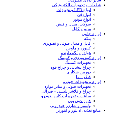
سایر کالای الکتریکی
قطعات و تجهیزات الکترونیکی
انواع LED و تجهیزات
انواع فن
انواع موتور
سوکت، مبدل و فیش
سیم و کابل
لوازم جانبی
پنکه
کابل و مبدل صوتی و تصویری
کیبورد و ماوس
هولدر و نگه دارنده
لوازم کوه نوردی و کمپینگ
تجهیزات کمپینگ
چراغ پیشانی و چراغ قوه
دوربین شکاری
قطب نما
لوازم و تجهیزات خودرو
تجهیزات صوتی و سایر موارد
چراغ و فلاشر پلیسی – فدرالی
ساعت و تجهیزات کابین خودرو
فیوز خودرویی
ولتمتر و شارژر خودرویی
منابع تغذیه، آداپتور و اینورتر