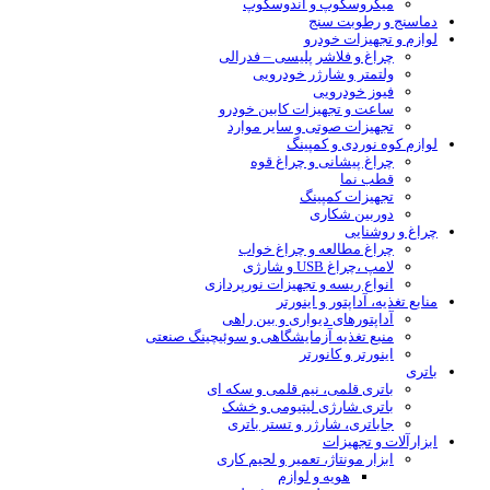
میکروسکوپ و آندوسکوپ
دماسنج و رطوبت سنج
لوازم و تجهیزات خودرو
چراغ و فلاشر پلیسی – فدرالی
ولتمتر و شارژر خودرویی
فیوز خودرویی
ساعت و تجهیزات کابین خودرو
تجهیزات صوتی و سایر موارد
لوازم کوه نوردی و کمپینگ
چراغ پیشانی و چراغ قوه
قطب نما
تجهیزات کمپینگ
دوربین شکاری
چراغ و روشنایی
چراغ مطالعه و چراغ خواب
لامپ ،چراغ USB و شارژی
انواع ریسه و تجهیزات نورپردازی
منابع تغذیه، آداپتور و اینورتر
آداپتورهای دیواری و بین راهی
منبع تغذیه آزمایشگاهی و سوئیچینگ صنعتی
اینورتر و کانورتر
باتری
باتری قلمی، نیم قلمی و سکه ای
باتری شارژی لیتیومی و خشک
جاباتری، شارژر و تستر باتری
ابزارآلات و تجهیزات
ابزار مونتاژ، تعمیر و لحیم کاری
هویه و لوازم