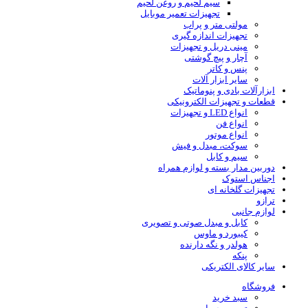
سیم لحیم و روغن لحیم
تجهیزات تعمیر موبایل
مولتی متر و پراب
تجهیزات اندازه گیری
مینی دریل و تجهیزات
آچار و پیچ گوشتی
پنس و کاتر
سایر ابزار آلات
ابزارآلات بادی و پنوماتیک
قطعات و تجهیزات الکترونیکی
انواع LED و تجهیزات
انواع فن
انواع موتور
سوکت، مبدل و فیش
سیم و کابل
دوربین مدار بسته و لوازم همراه
اجناس استوک
تجهیزات گلخانه ای
ترازو
لوازم جانبی
کابل و مبدل صوتی و تصویری
کیبورد و ماوس
هولدر و نگه دارنده
پنکه
سایر کالای الکتریکی
فروشگاه
سبد خرید