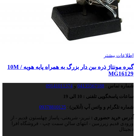
اطلاعات بیشتر
گیره مونتاژ ذره بین دار بزرگ به همراه پایه هویه 10M /
MG16129
شماره تماس
:
04135567188
و
09141011374
ساعات پاسخگویی تلفنی : 10 الی 19
شماره تلگرام و واتس آپ (آنلاین)
:
09378810125
آدرس خرید حضوری :
تبریز- شریعتی- پاساژ چهلستون قدیم - از
ورودی قدیم زیرزمین - انتهای سالن سمت چپ - فروشگاه افرا
دیجیتال