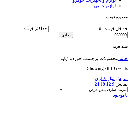
لوازم و تجهیزات خودرو
لوازم جانبی
محدوده قیمت
حداقل قیمت
حداكثر قيمت
صافی
سبد خرید
خانه
محصولات برچسب خورده “پایه”
Showing all 10 results
نمایش نوار کناری
نمایش
9
12
18
24
ناموجود