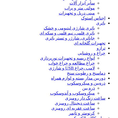
سایر ابزار آلات
مولتی متر و پراب
مینی دریل و تجهیزات
اجناس استوک
باتری
باتری شارژی لیتیومی و خشک
باتری قلمی، نیم قلمی و سکه ای
جاباتری، شارژر و تستر باتری
تجهیزات گلخانه ای
ترازو
چراغ و روشنایی
انواع ریسه و تجهیزات نورپردازی
چراغ مطالعه و چراغ خواب
لامپ ،چراغ USB و شارژی
دماسنج و رطوبت سنج
دوربین مدار بسته و لوازم همراه
ذره‌بین و میکروسکوپ
ذره بین
میکروسکوپ و آندوسکوپ
ساعت زنگ دار رومیزی
ساعت دیجیتال رومیزی
ساعت عقربه ای رومیزی
کرنومتر و تایمر