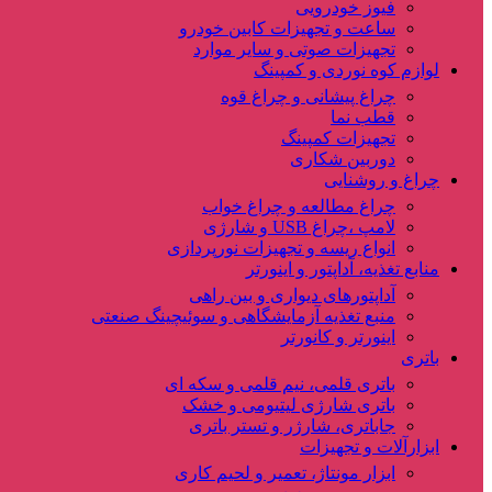
فیوز خودرویی
ساعت و تجهیزات کابین خودرو
تجهیزات صوتی و سایر موارد
لوازم کوه نوردی و کمپینگ
چراغ پیشانی و چراغ قوه
قطب نما
تجهیزات کمپینگ
دوربین شکاری
چراغ و روشنایی
چراغ مطالعه و چراغ خواب
لامپ ،چراغ USB و شارژی
انواع ریسه و تجهیزات نورپردازی
منابع تغذیه، آداپتور و اینورتر
آداپتورهای دیواری و بین راهی
منبع تغذیه آزمایشگاهی و سوئیچینگ صنعتی
اینورتر و کانورتر
باتری
باتری قلمی، نیم قلمی و سکه ای
باتری شارژی لیتیومی و خشک
جاباتری، شارژر و تستر باتری
ابزارآلات و تجهیزات
ابزار مونتاژ، تعمیر و لحیم کاری