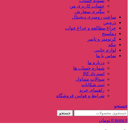
تسویه حساب
حساب کاربری من
پیگیری سفارش
ساعت‌ رومیزی دیجیتال
ذره‌بین‌
چراغ مطالعه و چراغ خواب
دماسنج‌
کرنومتر و تایمر
پنکه
لوازم جانبی
تماس با ما
درباره ما
شماره حساب ها
استرداد کالا
سوالات متداول
ثبت شکایات
راهنمای خرید
شرایط و قوانین فروشگاه
جستجو
جستجو
0
items
0
تومان