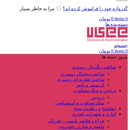
گذرواژه خود را فراموش کرده اید؟
مرا به خاطر بسپار
0
items
0
تومان
دسته‌بندی‌ها
جستجو
0
items
0
تومان
مرور دسته ها
ساعت زنگ دار رومیزی
ساعت دیجیتال رومیزی
ساعت عقربه ای رومیزی
کرنومتر و تایمر
ذره‌بین و میکروسکوپ
ذره بین
میکروسکوپ و آندوسکوپ
دماسنج و رطوبت سنج
لوازم و تجهیزات خودرو
چراغ و فلاشر پلیسی – فدرالی
ولتمتر و شارژر خودرویی