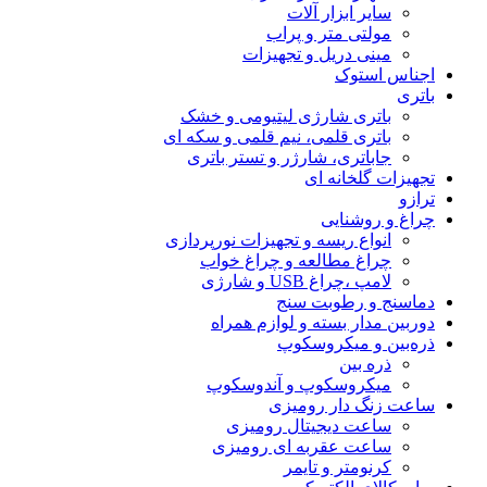
سایر ابزار آلات
مولتی متر و پراب
مینی دریل و تجهیزات
اجناس استوک
باتری
باتری شارژی لیتیومی و خشک
باتری قلمی، نیم قلمی و سکه ای
جاباتری، شارژر و تستر باتری
تجهیزات گلخانه ای
ترازو
چراغ و روشنایی
انواع ریسه و تجهیزات نورپردازی
چراغ مطالعه و چراغ خواب
لامپ ،چراغ USB و شارژی
دماسنج و رطوبت سنج
دوربین مدار بسته و لوازم همراه
ذره‌بین و میکروسکوپ
ذره بین
میکروسکوپ و آندوسکوپ
ساعت زنگ دار رومیزی
ساعت دیجیتال رومیزی
ساعت عقربه ای رومیزی
کرنومتر و تایمر