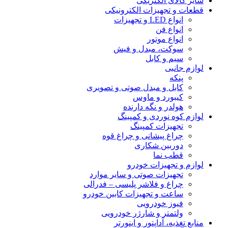
سایر کالای الکتریکی
قطعات و تجهیزات الکترونیکی
انواع LED و تجهیزات
انواع فن
انواع موتور
سوکت، مبدل و فیش
سیم و کابل
لوازم جانبی
پنکه
کابل و مبدل صوتی و تصویری
کیبورد و ماوس
هولدر و نگه دارنده
لوازم کوه نوردی و کمپینگ
تجهیزات کمپینگ
چراغ پیشانی و چراغ قوه
دوربین شکاری
قطب نما
لوازم و تجهیزات خودرو
تجهیزات صوتی و سایر موارد
چراغ و فلاشر پلیسی – فدرالی
ساعت و تجهیزات کابین خودرو
فیوز خودرویی
ولتمتر و شارژر خودرویی
منابع تغذیه، آداپتور و اینورتر