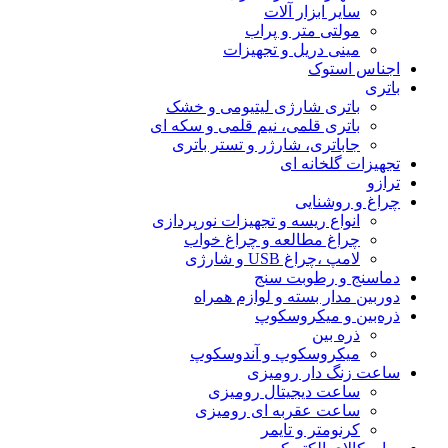
سایر ابزار آلات
مولتی متر و پراب
مینی دریل و تجهیزات
اجناس استوک
باتری
باتری شارژی لیتیومی و خشک
باتری قلمی، نیم قلمی و سکه ای
جاباتری، شارژر و تستر باتری
تجهیزات گلخانه ای
ترازو
چراغ و روشنایی
انواع ریسه و تجهیزات نورپردازی
چراغ مطالعه و چراغ خواب
لامپ ،چراغ USB و شارژی
دماسنج و رطوبت سنج
دوربین مدار بسته و لوازم همراه
ذره‌بین و میکروسکوپ
ذره بین
میکروسکوپ و آندوسکوپ
ساعت زنگ دار رومیزی
ساعت دیجیتال رومیزی
ساعت عقربه ای رومیزی
کرنومتر و تایمر