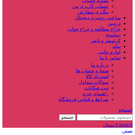
تسویه حساب
حساب کاربری من
پیگیری سفارش
ساعت‌ رومیزی دیجیتال
ذره‌بین‌
چراغ مطالعه و چراغ خواب
دماسنج‌
کرنومتر و تایمر
پنکه
لوازم جانبی
تماس با ما
درباره ما
شماره حساب ها
استرداد کالا
سوالات متداول
ثبت شکایات
راهنمای خرید
شرایط و قوانین فروشگاه
جستجو
جستجو
0
items
0
تومان
بستن