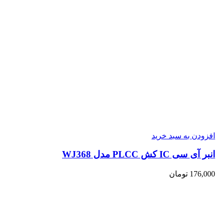
افزودن به سبد خرید
انبر آی سی IC کش PLCC مدل WJ368
176,000
تومان