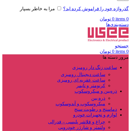
گذرواژه خود را فراموش کرده اید؟
مرا به خاطر بسپار
0
items
0
تومان
دسته‌بندی‌ها
جستجو
0
items
0
تومان
مرور دسته ها
ساعت زنگ دار رومیزی
ساعت دیجیتال رومیزی
ساعت عقربه ای رومیزی
کرنومتر و تایمر
ذره‌بین و میکروسکوپ
ذره بین
میکروسکوپ و آندوسکوپ
دماسنج و رطوبت سنج
لوازم و تجهیزات خودرو
چراغ و فلاشر پلیسی – فدرالی
ولتمتر و شارژر خودرویی