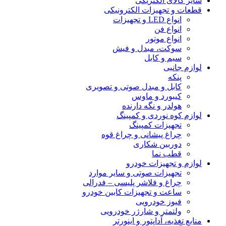
سایر کالای الکتریکی
قطعات و تجهیزات الکترونیکی
انواع LED و تجهیزات
انواع فن
انواع موتور
سوکت، مبدل و فیش
سیم و کابل
لوازم جانبی
پنکه
کابل و مبدل صوتی و تصویری
کیبورد و ماوس
هولدر و نگه دارنده
لوازم کوه نوردی و کمپینگ
تجهیزات کمپینگ
چراغ پیشانی و چراغ قوه
دوربین شکاری
قطب نما
لوازم و تجهیزات خودرو
تجهیزات صوتی و سایر موارد
چراغ و فلاشر پلیسی – فدرالی
ساعت و تجهیزات کابین خودرو
فیوز خودرویی
ولتمتر و شارژر خودرویی
منابع تغذیه، آداپتور و اینورتر