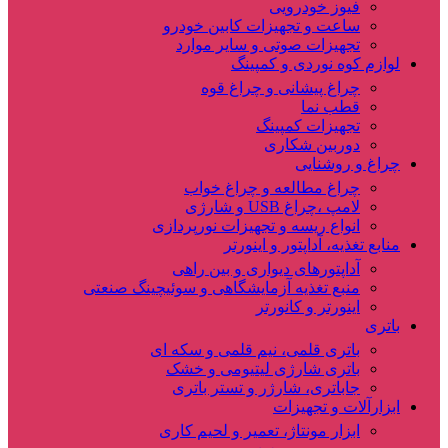
فیوز خودرویی
ساعت و تجهیزات کابین خودرو
تجهیزات صوتی و سایر موارد
لوازم کوه نوردی و کمپینگ
چراغ پیشانی و چراغ قوه
قطب نما
تجهیزات کمپینگ
دوربین شکاری
چراغ و روشنایی
چراغ مطالعه و چراغ خواب
لامپ ،چراغ USB و شارژی
انواع ریسه و تجهیزات نورپردازی
منابع تغذیه، آداپتور و اینورتر
آداپتورهای دیواری و بین راهی
منبع تغذیه آزمایشگاهی و سوئیچینگ صنعتی
اینورتر و کانورتر
باتری
باتری قلمی، نیم قلمی و سکه ای
باتری شارژی لیتیومی و خشک
جاباتری، شارژر و تستر باتری
ابزارآلات و تجهیزات
ابزار مونتاژ، تعمیر و لحیم کاری