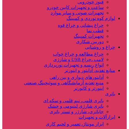
فیوز خودرویی
ساعت و تجهیزات کابین خودرو
تجهیزات صوتی و سایر موارد
لوازم کوه نوردی و کمپینگ
چراغ پیشانی و چراغ قوه
قطب نما
تجهیزات کمپینگ
دوربین شکاری
چراغ و روشنایی
چراغ مطالعه و چراغ خواب
لامپ ،چراغ USB و شارژی
انواع ریسه و تجهیزات نورپردازی
منابع تغذیه، آداپتور و اینورتر
آداپتورهای دیواری و بین راهی
منبع تغذیه آزمایشگاهی و سوئیچینگ صنعتی
اینورتر و کانورتر
باتری
باتری قلمی، نیم قلمی و سکه ای
باتری شارژی لیتیومی و خشک
جاباتری، شارژر و تستر باتری
ابزارآلات و تجهیزات
ابزار مونتاژ، تعمیر و لحیم کاری