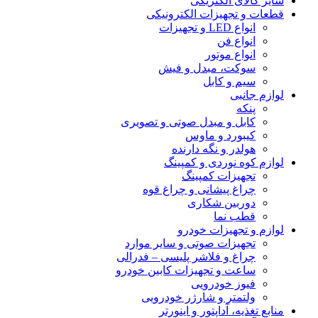
سایر کالای الکتریکی
قطعات و تجهیزات الکترونیکی
انواع LED و تجهیزات
انواع فن
انواع موتور
سوکت، مبدل و فیش
سیم و کابل
لوازم جانبی
پنکه
کابل و مبدل صوتی و تصویری
کیبورد و ماوس
هولدر و نگه دارنده
لوازم کوه نوردی و کمپینگ
تجهیزات کمپینگ
چراغ پیشانی و چراغ قوه
دوربین شکاری
قطب نما
لوازم و تجهیزات خودرو
تجهیزات صوتی و سایر موارد
چراغ و فلاشر پلیسی – فدرالی
ساعت و تجهیزات کابین خودرو
فیوز خودرویی
ولتمتر و شارژر خودرویی
منابع تغذیه، آداپتور و اینورتر