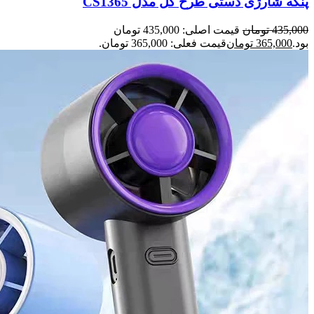
پنکه شارژی دستی طرح گل مدل CS1365
435,000
تومان
قیمت اصلی: 435,000 تومان
بود.
365,000
تومان
قیمت فعلی: 365,000 تومان.