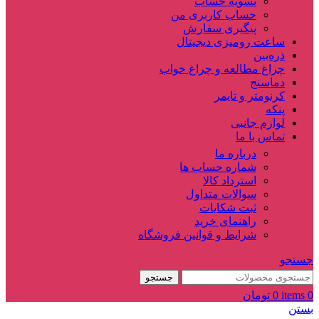
تسویه حساب
حساب کاربری من
پیگیری سفارش
ساعت‌ رومیزی دیجیتال
ذره‌بین‌
چراغ مطالعه و چراغ خواب
دماسنج‌
کرنومتر و تایمر
پنکه
لوازم جانبی
تماس با ما
درباره ما
شماره حساب ها
استرداد کالا
سوالات متداول
ثبت شکایات
راهنمای خرید
شرایط و قوانین فروشگاه
جستجو
جستجو
0
items
0
تومان
بستن