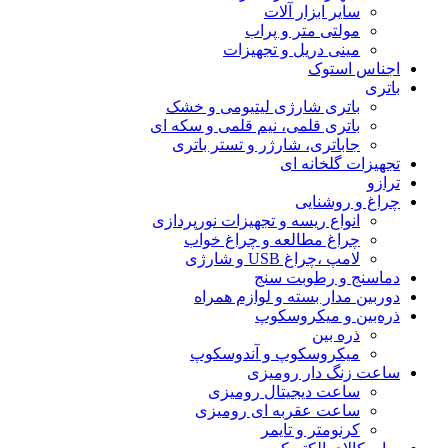
سایر ابزار آلات
مولتی متر و پراب
مینی دریل و تجهیزات
اجناس استوک
باتری
باتری شارژی لیتیومی و خشک
باتری قلمی، نیم قلمی و سکه ای
جاباتری، شارژر و تستر باتری
تجهیزات گلخانه ای
ترازو
چراغ و روشنایی
انواع ریسه و تجهیزات نورپردازی
چراغ مطالعه و چراغ خواب
لامپ ،چراغ USB و شارژی
دماسنج و رطوبت سنج
دوربین مدار بسته و لوازم همراه
ذره‌بین و میکروسکوپ
ذره بین
میکروسکوپ و آندوسکوپ
ساعت زنگ دار رومیزی
ساعت دیجیتال رومیزی
ساعت عقربه ای رومیزی
کرنومتر و تایمر