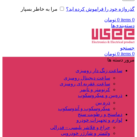
گذرواژه خود را فراموش کرده اید؟
مرا به خاطر بسپار
0
items
0
تومان
دسته‌بندی‌ها
جستجو
0
items
0
تومان
مرور دسته ها
ساعت زنگ دار رومیزی
ساعت دیجیتال رومیزی
ساعت عقربه ای رومیزی
کرنومتر و تایمر
ذره‌بین و میکروسکوپ
ذره بین
میکروسکوپ و آندوسکوپ
دماسنج و رطوبت سنج
لوازم و تجهیزات خودرو
چراغ و فلاشر پلیسی – فدرالی
ولتمتر و شارژر خودرویی