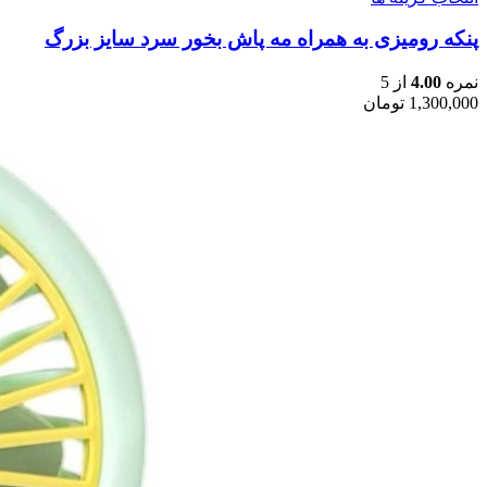
محصول
پنکه رومیزی به همراه مه پاش بخور سرد سایز بزرگ
دارای
انواع
مختلفی
نمره
4.00
از 5
می
1,300,000
تومان
باشد.
گزینه
ها
ممکن
است
در
صفحه
محصول
انتخاب
شوند