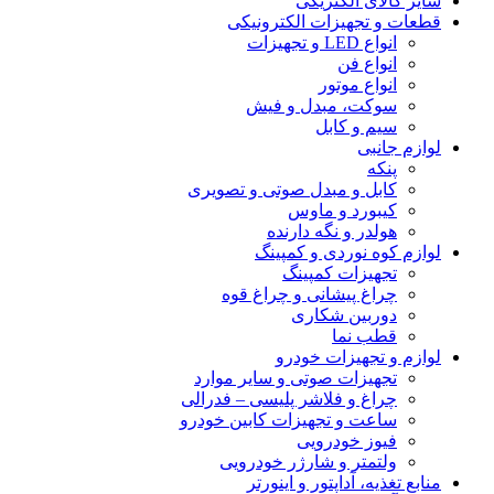
سایر کالای الکتریکی
قطعات و تجهیزات الکترونیکی
انواع LED و تجهیزات
انواع فن
انواع موتور
سوکت، مبدل و فیش
سیم و کابل
لوازم جانبی
پنکه
کابل و مبدل صوتی و تصویری
کیبورد و ماوس
هولدر و نگه دارنده
لوازم کوه نوردی و کمپینگ
تجهیزات کمپینگ
چراغ پیشانی و چراغ قوه
دوربین شکاری
قطب نما
لوازم و تجهیزات خودرو
تجهیزات صوتی و سایر موارد
چراغ و فلاشر پلیسی – فدرالی
ساعت و تجهیزات کابین خودرو
فیوز خودرویی
ولتمتر و شارژر خودرویی
منابع تغذیه، آداپتور و اینورتر