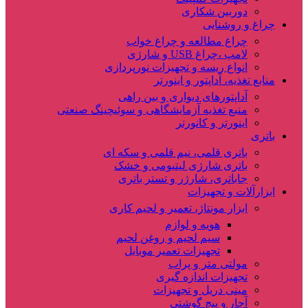
دوربین شکاری
چراغ و روشنایی
چراغ مطالعه و چراغ خواب
لامپ ،چراغ USB و شارژی
انواع ریسه و تجهیزات نورپردازی
منابع تغذیه، آداپتور و اینورتر
آداپتورهای دیواری و بین راهی
منبع تغذیه آزمایشگاهی و سوئیچینگ صنعتی
اینورتر و کانورتر
باتری
باتری قلمی، نیم قلمی و سکه ای
باتری شارژی لیتیومی و خشک
جاباتری، شارژر و تستر باتری
ابزارآلات و تجهیزات
ابزار مونتاژ، تعمیر و لحیم کاری
هویه و لوازم
سیم لحیم و روغن لحیم
تجهیزات تعمیر موبایل
مولتی متر و پراب
تجهیزات اندازه گیری
مینی دریل و تجهیزات
آچار و پیچ گوشتی