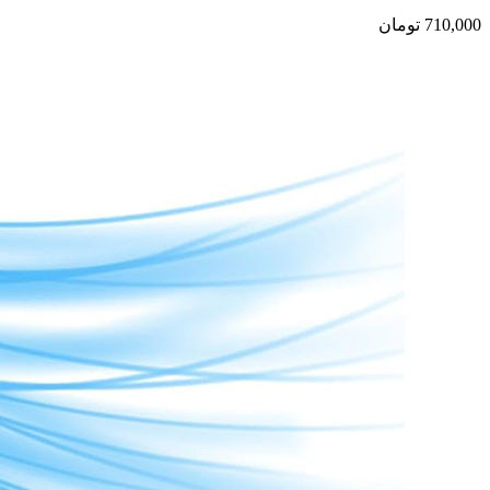
710,000
تومان