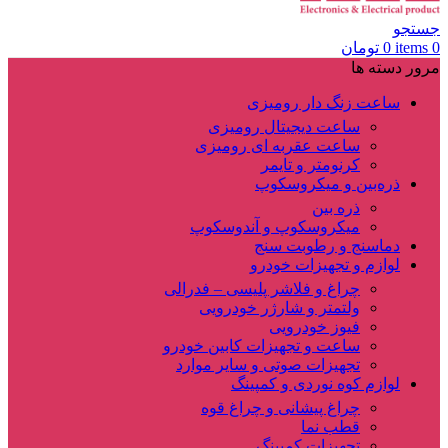
جستجو
0
items
0
تومان
مرور دسته ها
ساعت زنگ دار رومیزی
ساعت دیجیتال رومیزی
ساعت عقربه ای رومیزی
کرنومتر و تایمر
ذره‌بین و میکروسکوپ
ذره بین
میکروسکوپ و آندوسکوپ
دماسنج و رطوبت سنج
لوازم و تجهیزات خودرو
چراغ و فلاشر پلیسی – فدرالی
ولتمتر و شارژر خودرویی
فیوز خودرویی
ساعت و تجهیزات کابین خودرو
تجهیزات صوتی و سایر موارد
لوازم کوه نوردی و کمپینگ
چراغ پیشانی و چراغ قوه
قطب نما
تجهیزات کمپینگ