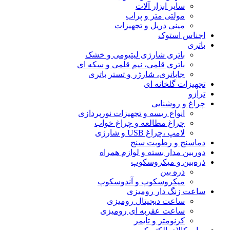
سایر ابزار آلات
مولتی متر و پراب
مینی دریل و تجهیزات
اجناس استوک
باتری
باتری شارژی لیتیومی و خشک
باتری قلمی، نیم قلمی و سکه ای
جاباتری، شارژر و تستر باتری
تجهیزات گلخانه ای
ترازو
چراغ و روشنایی
انواع ریسه و تجهیزات نورپردازی
چراغ مطالعه و چراغ خواب
لامپ ،چراغ USB و شارژی
دماسنج و رطوبت سنج
دوربین مدار بسته و لوازم همراه
ذره‌بین و میکروسکوپ
ذره بین
میکروسکوپ و آندوسکوپ
ساعت زنگ دار رومیزی
ساعت دیجیتال رومیزی
ساعت عقربه ای رومیزی
کرنومتر و تایمر