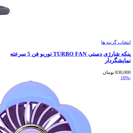
انتخاب گزینه ها
این
محصول
پنکه شارژی دستی TURBO FAN توربو فن 5 سرعته
دارای
انواع
نمایشگردار
مختلفی
می
830,000
تومان
باشد.
-16%
گزینه
ها
ممکن
است
در
صفحه
محصول
انتخاب
شوند