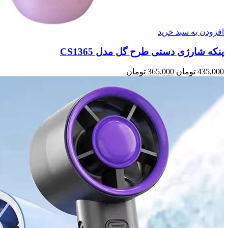
افزودن به سبد خرید
پنکه شارژی دستی طرح گل مدل CS1365
435,000
تومان
قیمت
365,000
تومان
قیمت
اصلی:
فعلی:
435,000 تومان
365,000 تومان.
بود.