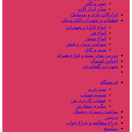
پنس و کاتر
سایر ابزار آلات
ابزارآلات بادی و پنوماتیک
قطعات و تجهیزات الکترونیکی
انواع LED و تجهیزات
انواع فن
انواع موتور
سوکت، مبدل و فیش
سیم و کابل
دوربین مدار بسته و لوازم همراه
اجناس استوک
تجهیزات گلخانه ای
فروشگاه
سبد خرید
تسویه حساب
حساب کاربری من
پیگیری سفارش
ساعت‌ رومیزی دیجیتال
ذره‌بین‌
چراغ مطالعه و چراغ خواب
دماسنج‌