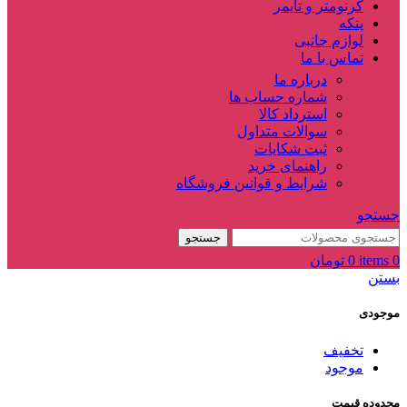
کرنومتر و تایمر
پنکه
لوازم جانبی
تماس با ما
درباره ما
شماره حساب ها
استرداد کالا
سوالات متداول
ثبت شکایات
راهنمای خرید
شرایط و قوانین فروشگاه
جستجو
جستجو
0
items
0
تومان
بستن
موجودی
تخفیف
موجود
محدوده قیمت