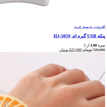
افزودن به سبد خرید
پنکه USB گیره ای HJ-5059
نمره
3.00
از 5
720,000
تومان
قیمت
625,000
تومان
قیمت
اصلی:
فعلی:
720,000 تومان
625,000 تومان.
بود.