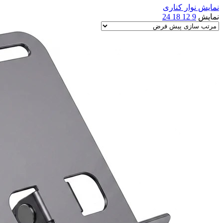
نمایش نوار کناری
نمایش
9
12
18
24