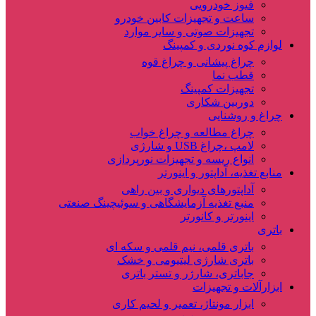
فیوز خودرویی
ساعت و تجهیزات کابین خودرو
تجهیزات صوتی و سایر موارد
لوازم کوه نوردی و کمپینگ
چراغ پیشانی و چراغ قوه
قطب نما
تجهیزات کمپینگ
دوربین شکاری
چراغ و روشنایی
چراغ مطالعه و چراغ خواب
لامپ ،چراغ USB و شارژی
انواع ریسه و تجهیزات نورپردازی
منابع تغذیه، آداپتور و اینورتر
آداپتورهای دیواری و بین راهی
منبع تغذیه آزمایشگاهی و سوئیچینگ صنعتی
اینورتر و کانورتر
باتری
باتری قلمی، نیم قلمی و سکه ای
باتری شارژی لیتیومی و خشک
جاباتری، شارژر و تستر باتری
ابزارآلات و تجهیزات
ابزار مونتاژ، تعمیر و لحیم کاری