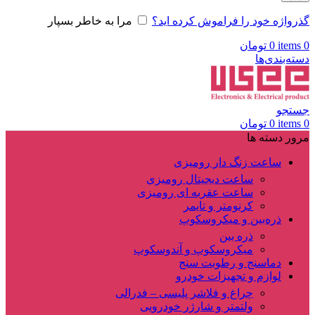
گذرواژه خود را فراموش کرده اید؟
مرا به خاطر بسپار
0
items
0
تومان
دسته‌بندی‌ها
جستجو
0
items
0
تومان
مرور دسته ها
ساعت زنگ دار رومیزی
ساعت دیجیتال رومیزی
ساعت عقربه ای رومیزی
کرنومتر و تایمر
ذره‌بین و میکروسکوپ
ذره بین
میکروسکوپ و آندوسکوپ
دماسنج و رطوبت سنج
لوازم و تجهیزات خودرو
چراغ و فلاشر پلیسی – فدرالی
ولتمتر و شارژر خودرویی