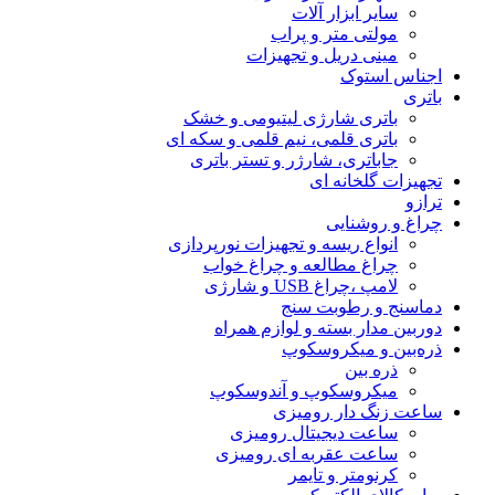
سایر ابزار آلات
مولتی متر و پراب
مینی دریل و تجهیزات
اجناس استوک
باتری
باتری شارژی لیتیومی و خشک
باتری قلمی، نیم قلمی و سکه ای
جاباتری، شارژر و تستر باتری
تجهیزات گلخانه ای
ترازو
چراغ و روشنایی
انواع ریسه و تجهیزات نورپردازی
چراغ مطالعه و چراغ خواب
لامپ ،چراغ USB و شارژی
دماسنج و رطوبت سنج
دوربین مدار بسته و لوازم همراه
ذره‌بین و میکروسکوپ
ذره بین
میکروسکوپ و آندوسکوپ
ساعت زنگ دار رومیزی
ساعت دیجیتال رومیزی
ساعت عقربه ای رومیزی
کرنومتر و تایمر