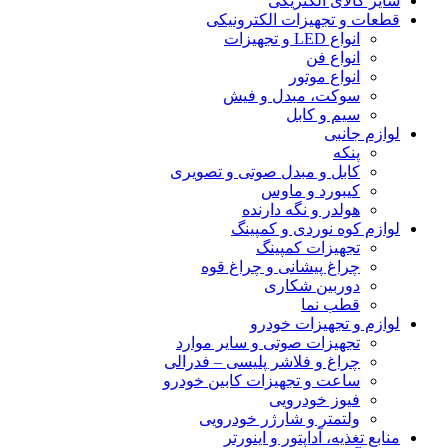
سایر کالای الکتریکی
قطعات و تجهیزات الکترونیکی
انواع LED و تجهیزات
انواع فن
انواع موتور
سوکت، مبدل و فیش
سیم و کابل
لوازم جانبی
پنکه
کابل و مبدل صوتی و تصویری
کیبورد و ماوس
هولدر و نگه دارنده
لوازم کوه نوردی و کمپینگ
تجهیزات کمپینگ
چراغ پیشانی و چراغ قوه
دوربین شکاری
قطب نما
لوازم و تجهیزات خودرو
تجهیزات صوتی و سایر موارد
چراغ و فلاشر پلیسی – فدرالی
ساعت و تجهیزات کابین خودرو
فیوز خودرویی
ولتمتر و شارژر خودرویی
منابع تغذیه، آداپتور و اینورتر