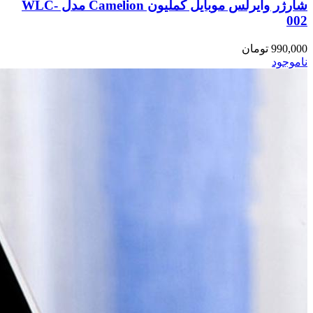
شارژر وایرلس موبایل کملیون Camelion مدل WLC-
002
990,000
تومان
ناموجود