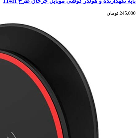
پایه نگهدارنده و هولدر گوشی موبایل چرخان طرح 114H
245,000
تومان