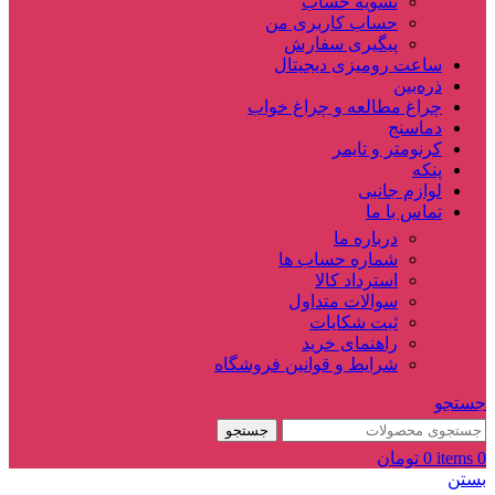
تسویه حساب
حساب کاربری من
پیگیری سفارش
ساعت‌ رومیزی دیجیتال
ذره‌بین‌
چراغ مطالعه و چراغ خواب
دماسنج‌
کرنومتر و تایمر
پنکه
لوازم جانبی
تماس با ما
درباره ما
شماره حساب ها
استرداد کالا
سوالات متداول
ثبت شکایات
راهنمای خرید
شرایط و قوانین فروشگاه
جستجو
جستجو
0
items
0
تومان
بستن