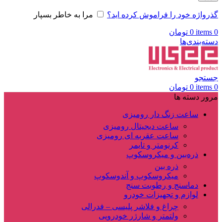
گذرواژه خود را فراموش کرده اید؟
مرا به خاطر بسپار
0
items
0
تومان
دسته‌بندی‌ها
جستجو
0
items
0
تومان
مرور دسته ها
ساعت زنگ دار رومیزی
ساعت دیجیتال رومیزی
ساعت عقربه ای رومیزی
کرنومتر و تایمر
ذره‌بین و میکروسکوپ
ذره بین
میکروسکوپ و آندوسکوپ
دماسنج و رطوبت سنج
لوازم و تجهیزات خودرو
چراغ و فلاشر پلیسی – فدرالی
ولتمتر و شارژر خودرویی