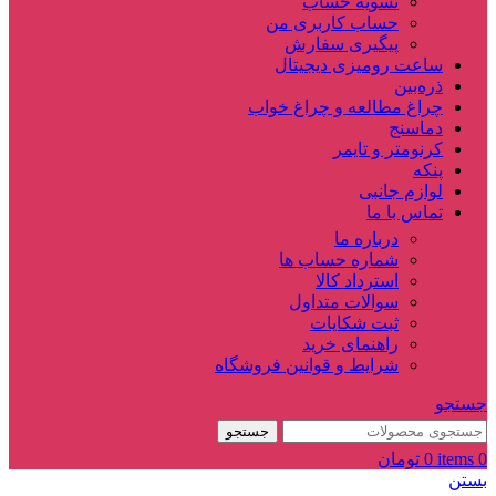
تسویه حساب
حساب کاربری من
پیگیری سفارش
ساعت‌ رومیزی دیجیتال
ذره‌بین‌
چراغ مطالعه و چراغ خواب
دماسنج‌
کرنومتر و تایمر
پنکه
لوازم جانبی
تماس با ما
درباره ما
شماره حساب ها
استرداد کالا
سوالات متداول
ثبت شکایات
راهنمای خرید
شرایط و قوانین فروشگاه
جستجو
جستجو
0
items
0
تومان
بستن