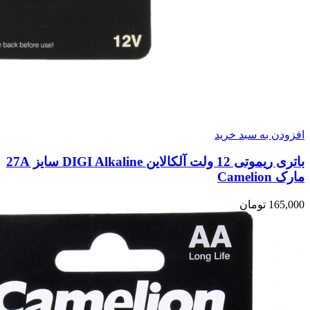
افزودن به سبد خرید
باتری ریموتی 12 ولت آلکالاین DIGI Alkaline سایز 27A
مارک Camelion
165,000
تومان