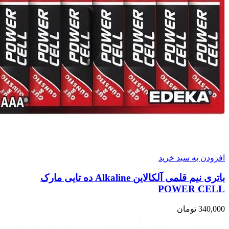
افزودن به سبد خرید
باتری نیم قلمی آلکالاین Alkaline ده تایی مارک
POWER CELL
340,000
تومان