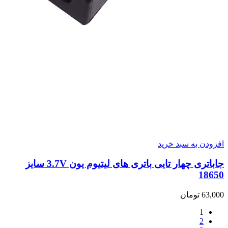
افزودن به سبد خرید
جاباتری چهار تایی باتری های لیتیوم یون 3.7V سایز
18650
63,000
تومان
1
2