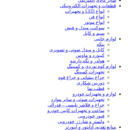
سایر کالای الکتریکی
قطعات و تجهیزات الکترونیکی
انواع LED و تجهیزات
انواع فن
انواع موتور
سوکت، مبدل و فیش
سیم و کابل
لوازم جانبی
پنکه
کابل و مبدل صوتی و تصویری
کیبورد و ماوس
هولدر و نگه دارنده
لوازم کوه نوردی و کمپینگ
تجهیزات کمپینگ
چراغ پیشانی و چراغ قوه
دوربین شکاری
قطب نما
لوازم و تجهیزات خودرو
تجهیزات صوتی و سایر موارد
چراغ و فلاشر پلیسی – فدرالی
ساعت و تجهیزات کابین خودرو
فیوز خودرویی
ولتمتر و شارژر خودرویی
منابع تغذیه، آداپتور و اینورتر