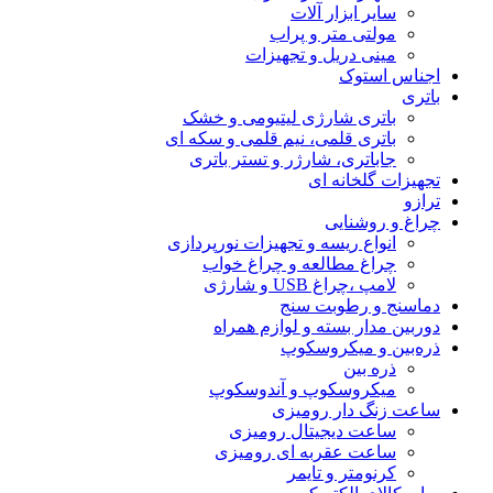
سایر ابزار آلات
مولتی متر و پراب
مینی دریل و تجهیزات
اجناس استوک
باتری
باتری شارژی لیتیومی و خشک
باتری قلمی، نیم قلمی و سکه ای
جاباتری، شارژر و تستر باتری
تجهیزات گلخانه ای
ترازو
چراغ و روشنایی
انواع ریسه و تجهیزات نورپردازی
چراغ مطالعه و چراغ خواب
لامپ ،چراغ USB و شارژی
دماسنج و رطوبت سنج
دوربین مدار بسته و لوازم همراه
ذره‌بین و میکروسکوپ
ذره بین
میکروسکوپ و آندوسکوپ
ساعت زنگ دار رومیزی
ساعت دیجیتال رومیزی
ساعت عقربه ای رومیزی
کرنومتر و تایمر