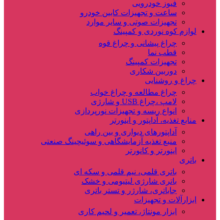
فیوز خودرویی
ساعت و تجهیزات کابین خودرو
تجهیزات صوتی و سایر موارد
لوازم کوه نوردی و کمپینگ
چراغ پیشانی و چراغ قوه
قطب نما
تجهیزات کمپینگ
دوربین شکاری
چراغ و روشنایی
چراغ مطالعه و چراغ خواب
لامپ ،چراغ USB و شارژی
انواع ریسه و تجهیزات نورپردازی
منابع تغذیه، آداپتور و اینورتر
آداپتورهای دیواری و بین راهی
منبع تغذیه آزمایشگاهی و سوئیچینگ صنعتی
اینورتر و کانورتر
باتری
باتری قلمی، نیم قلمی و سکه ای
باتری شارژی لیتیومی و خشک
جاباتری، شارژر و تستر باتری
ابزارآلات و تجهیزات
ابزار مونتاژ، تعمیر و لحیم کاری