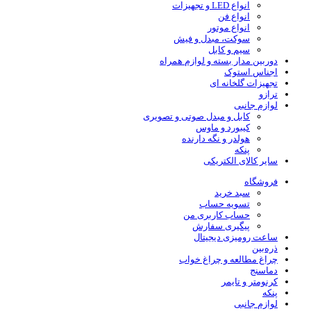
انواع LED و تجهیزات
انواع فن
انواع موتور
سوکت، مبدل و فیش
سیم و کابل
دوربین مدار بسته و لوازم همراه
اجناس استوک
تجهیزات گلخانه ای
ترازو
لوازم جانبی
کابل و مبدل صوتی و تصویری
کیبورد و ماوس
هولدر و نگه دارنده
پنکه
سایر کالای الکتریکی
فروشگاه
سبد خرید
تسویه حساب
حساب کاربری من
پیگیری سفارش
ساعت‌ رومیزی دیجیتال
ذره‌بین‌
چراغ مطالعه و چراغ خواب
دماسنج‌
کرنومتر و تایمر
پنکه
لوازم جانبی