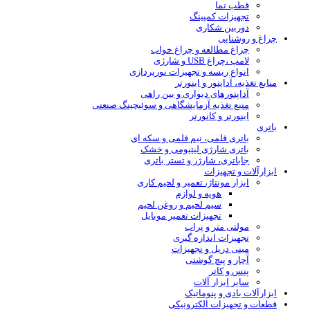
قطب نما
تجهیزات کمپینگ
دوربین شکاری
چراغ و روشنایی
چراغ مطالعه و چراغ خواب
لامپ ،چراغ USB و شارژی
انواع ریسه و تجهیزات نورپردازی
منابع تغذیه، آداپتور و اینورتر
آداپتورهای دیواری و بین راهی
منبع تغذیه آزمایشگاهی و سوئیچینگ صنعتی
اینورتر و کانورتر
باتری
باتری قلمی، نیم قلمی و سکه ای
باتری شارژی لیتیومی و خشک
جاباتری، شارژر و تستر باتری
ابزارآلات و تجهیزات
ابزار مونتاژ، تعمیر و لحیم کاری
هویه و لوازم
سیم لحیم و روغن لحیم
تجهیزات تعمیر موبایل
مولتی متر و پراب
تجهیزات اندازه گیری
مینی دریل و تجهیزات
آچار و پیچ گوشتی
پنس و کاتر
سایر ابزار آلات
ابزارآلات بادی و پنوماتیک
قطعات و تجهیزات الکترونیکی