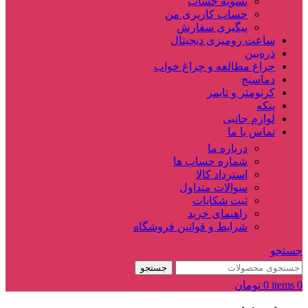
تسویه حساب
حساب کاربری من
پیگیری سفارش
ساعت‌ رومیزی دیجیتال
ذره‌بین‌
چراغ مطالعه و چراغ خواب
دماسنج‌
کرنومتر و تایمر
پنکه
لوازم جانبی
تماس با ما
درباره ما
شماره حساب ها
استرداد کالا
سوالات متداول
ثبت شکایات
راهنمای خرید
شرایط و قوانین فروشگاه
جستجو
جستجو
0
items
0
تومان