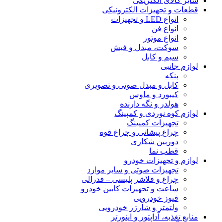
سایر کالای الکتریکی
قطعات و تجهیزات الکترونیکی
انواع LED و تجهیزات
انواع فن
انواع موتور
سوکت، مبدل و فیش
سیم و کابل
لوازم جانبی
پنکه
کابل و مبدل صوتی و تصویری
کیبورد و ماوس
هولدر و نگه دارنده
لوازم کوه نوردی و کمپینگ
تجهیزات کمپینگ
چراغ پیشانی و چراغ قوه
دوربین شکاری
قطب نما
لوازم و تجهیزات خودرو
تجهیزات صوتی و سایر موارد
چراغ و فلاشر پلیسی – فدرالی
ساعت و تجهیزات کابین خودرو
فیوز خودرویی
ولتمتر و شارژر خودرویی
منابع تغذیه، آداپتور و اینورتر