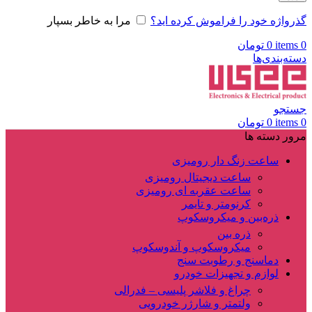
گذرواژه خود را فراموش کرده اید؟
مرا به خاطر بسپار
0
items
0
تومان
دسته‌بندی‌ها
جستجو
0
items
0
تومان
مرور دسته ها
ساعت زنگ دار رومیزی
ساعت دیجیتال رومیزی
ساعت عقربه ای رومیزی
کرنومتر و تایمر
ذره‌بین و میکروسکوپ
ذره بین
میکروسکوپ و آندوسکوپ
دماسنج و رطوبت سنج
لوازم و تجهیزات خودرو
چراغ و فلاشر پلیسی – فدرالی
ولتمتر و شارژر خودرویی