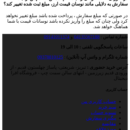
سفارش به دلایلی مانند نوسان قیمت ارز، مبلغ ثبت شده تغییر کند؟
در صورتی که مبلغ سفارش ، پرداخت شده باشد مبلغ تغییر نخواهد
کرد ولی چنان که مبلغ را واریز نکرده باشد نوسانات قیمت با شما
هماهنگ خواهد شد.
شماره تماس
:
04135567188
و
09141011374
ساعات پاسخگویی تلفنی : 10 الی 19
شماره تلگرام و واتس آپ (آنلاین)
:
09378810125
آدرس خرید حضوری :
تبریز- شریعتی- پاساژ چهلستون قدیم - از
ورودی قدیم زیرزمین - انتهای سالن سمت چپ - فروشگاه افرا
دیجیتال
حساب کاربری
حساب کاربری من
سبد خرید
تسویه حساب
پیگیری سفارش
مقایسه
موردعلاقه