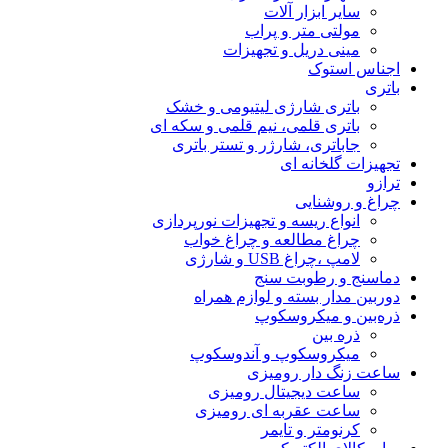
سایر ابزار آلات
مولتی متر و پراب
مینی دریل و تجهیزات
اجناس استوک
باتری
باتری شارژی لیتیومی و خشک
باتری قلمی، نیم قلمی و سکه ای
جاباتری، شارژر و تستر باتری
تجهیزات گلخانه ای
ترازو
چراغ و روشنایی
انواع ریسه و تجهیزات نورپردازی
چراغ مطالعه و چراغ خواب
لامپ ،چراغ USB و شارژی
دماسنج و رطوبت سنج
دوربین مدار بسته و لوازم همراه
ذره‌بین و میکروسکوپ
ذره بین
میکروسکوپ و آندوسکوپ
ساعت زنگ دار رومیزی
ساعت دیجیتال رومیزی
ساعت عقربه ای رومیزی
کرنومتر و تایمر