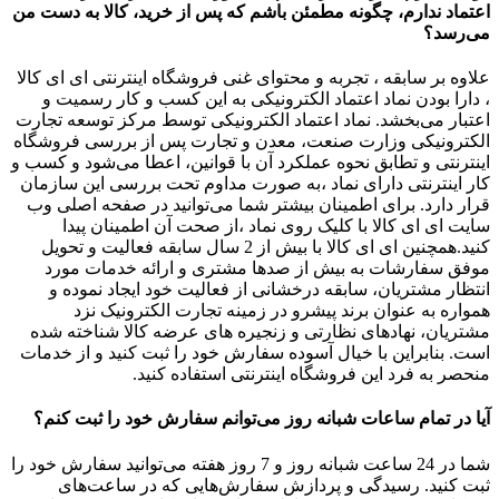
اعتماد ندارم، چگونه مطمئن باشم که پس از خرید، کالا به دست من
می‌رسد؟
علاوه بر سابقه ، تجربه و محتوای غنی فروشگاه اینترنتی ای ای کالا
، دارا بودن نماد اعتماد الکترونیکی به این کسب و کار رسمیت و
اعتبار می‏‌بخشد. نماد اعتماد الکترونیکی توسط مرکز توسعه تجارت
الکترونیکی وزارت صنعت، معدن و تجارت پس از بررسی فروشگاه
اینترنتی و تطابق نحوه عملکرد آن با قوانین، اعطا می‏‌شود و کسب و
کار اینترنتی دارای نماد ،به صورت مداوم تحت بررسی این سازمان
قرار دارد. برای اطمینان بیشتر شما می‏‌توانید در صفحه اصلی وب
سایت ای ای کالا با کلیک روی نماد ،از صحت آن اطمینان پیدا
کنید.همچنین ای ای کالا با بیش از 2 سال سابقه فعالیت و تحویل
موفق سفارشات به بیش از صدها مشتری و ارائه خدمات مورد
انتظار مشتریان، سابقه درخشانی از فعالیت خود ایجاد نموده و
همواره به عنوان برند پیشرو در زمینه تجارت الکترونیک نزد
مشتریان، نهادهای نظارتی و زنجیره های عرضه کالا شناخته شده
است. بنابراین با خیال آسوده سفارش خود را ثبت کنید و از خدمات
منحصر به فرد این فروشگاه اینترنتی استفاده کنید.
آیا در تمام ساعات شبانه روز می‌توانم سفارش خود را ثبت کنم؟
شما در 24 ساعت شبانه روز و 7 روز هفته می‌‏توانید سفارش خود را
ثبت کنید. رسیدگی و پردازش سفارش‏‌هایی که در ساعت‏‌های