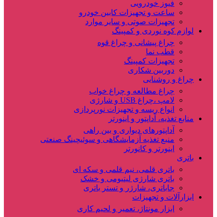
فیوز خودرویی
ساعت و تجهیزات کابین خودرو
تجهیزات صوتی و سایر موارد
لوازم کوه نوردی و کمپینگ
چراغ پیشانی و چراغ قوه
قطب نما
تجهیزات کمپینگ
دوربین شکاری
چراغ و روشنایی
چراغ مطالعه و چراغ خواب
لامپ ،چراغ USB و شارژی
انواع ریسه و تجهیزات نورپردازی
منابع تغذیه، آداپتور و اینورتر
آداپتورهای دیواری و بین راهی
منبع تغذیه آزمایشگاهی و سوئیچینگ صنعتی
اینورتر و کانورتر
باتری
باتری قلمی، نیم قلمی و سکه ای
باتری شارژی لیتیومی و خشک
جاباتری، شارژر و تستر باتری
ابزارآلات و تجهیزات
ابزار مونتاژ، تعمیر و لحیم کاری