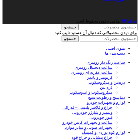
ای ای کالا
نمامی حقوق محفوظ است
جستجو
برای دیدن محصولاتی که دنبال آن هستید تایپ کنید.
جستجو
منوی اصلی
دسته‌بندی‌ها
ساعت زنگ دار رومیزی
ساعت دیجیتال رومیزی
ساعت عقربه ای رومیزی
کرنومتر و تایمر
ذره‌بین و میکروسکوپ
ذره بین
میکروسکوپ و آندوسکوپ
دماسنج و رطوبت سنج
لوازم و تجهیزات خودرو
چراغ و فلاشر پلیسی – فدرالی
ولتمتر و شارژر خودرویی
فیوز خودرویی
ساعت و تجهیزات کابین خودرو
تجهیزات صوتی و سایر موارد
لوازم کوه نوردی و کمپینگ
چراغ پیشانی و چراغ قوه