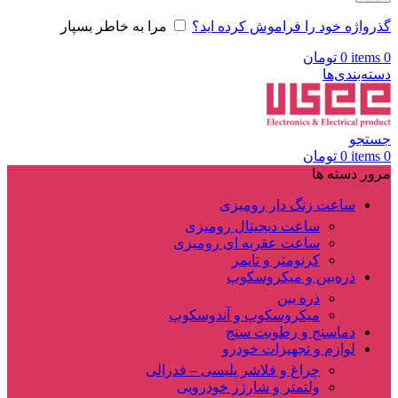
گذرواژه خود را فراموش کرده اید؟
مرا به خاطر بسپار
0
items
0
تومان
دسته‌بندی‌ها
جستجو
0
items
0
تومان
مرور دسته ها
ساعت زنگ دار رومیزی
ساعت دیجیتال رومیزی
ساعت عقربه ای رومیزی
کرنومتر و تایمر
ذره‌بین و میکروسکوپ
ذره بین
میکروسکوپ و آندوسکوپ
دماسنج و رطوبت سنج
لوازم و تجهیزات خودرو
چراغ و فلاشر پلیسی – فدرالی
ولتمتر و شارژر خودرویی