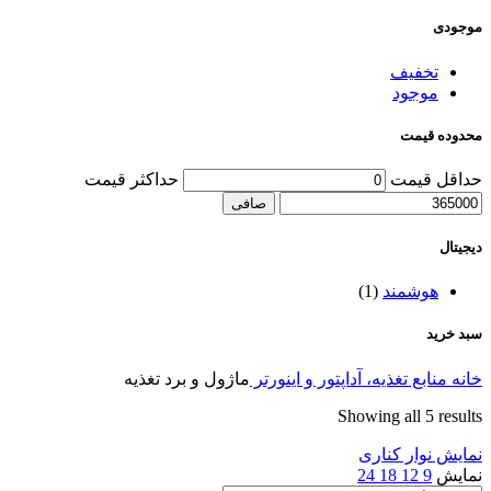
موجودی
تخفیف
موجود
محدوده قیمت
حداقل قیمت
حداكثر قيمت
صافی
دیجیتال
هوشمند
(1)
سبد خرید
خانه
منابع تغذیه، آداپتور و اینورتر
ماژول و برد تغذیه
Showing all 5 results
نمایش نوار کناری
نمایش
9
12
18
24