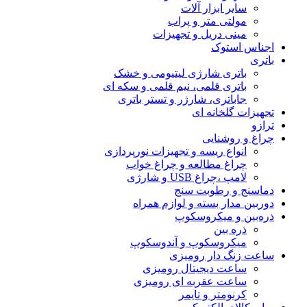
سایر ابزار آلات
مولتی متر و پراب
مینی دریل و تجهیزات
اجناس استوک
باتری
باتری شارژی لیتیومی و خشک
باتری قلمی، نیم قلمی و سکه ای
جاباتری، شارژر و تستر باتری
تجهیزات گلخانه ای
ترازو
چراغ و روشنایی
انواع ریسه و تجهیزات نورپردازی
چراغ مطالعه و چراغ خواب
لامپ ،چراغ USB و شارژی
دماسنج و رطوبت سنج
دوربین مدار بسته و لوازم همراه
ذره‌بین و میکروسکوپ
ذره بین
میکروسکوپ و آندوسکوپ
ساعت زنگ دار رومیزی
ساعت دیجیتال رومیزی
ساعت عقربه ای رومیزی
کرنومتر و تایمر