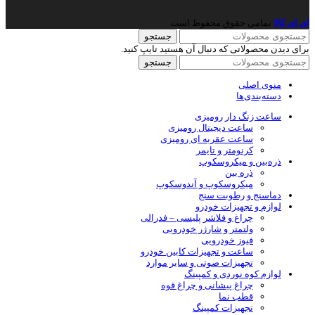
ای ای کالا
نمامی حقوق محفوظ است
جستجو
برای دیدن محصولاتی که دنبال آن هستید تایپ کنید.
جستجو
منوی اصلی
دسته‌بندی‌ها
ساعت زنگ دار رومیزی
ساعت دیجیتال رومیزی
ساعت عقربه ای رومیزی
کرنومتر و تایمر
ذره‌بین و میکروسکوپ
ذره بین
میکروسکوپ و آندوسکوپ
دماسنج و رطوبت سنج
لوازم و تجهیزات خودرو
چراغ و فلاشر پلیسی – فدرالی
ولتمتر و شارژر خودرویی
فیوز خودرویی
ساعت و تجهیزات کابین خودرو
تجهیزات صوتی و سایر موارد
لوازم کوه نوردی و کمپینگ
چراغ پیشانی و چراغ قوه
قطب نما
تجهیزات کمپینگ