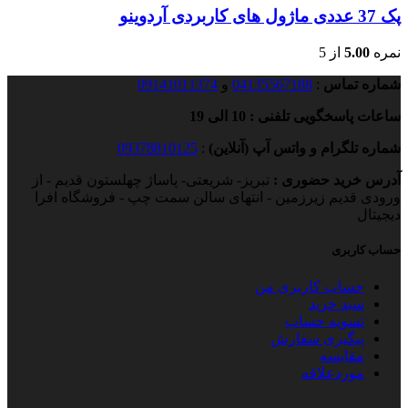
پک 37 عددی ماژول های کاربردی آردوینو
نمره
5.00
از 5
شماره تماس
:
04135567188
و
09141011374
ساعات پاسخگویی تلفنی : 10 الی 19
شماره تلگرام و واتس آپ (آنلاین)
:
09378810125
آدرس خرید حضوری :
تبریز- شریعتی- پاساژ چهلستون قدیم - از
ورودی قدیم زیرزمین - انتهای سالن سمت چپ - فروشگاه افرا
دیجیتال
حساب کاربری
حساب کاربری من
سبد خرید
تسویه حساب
پیگیری سفارش
مقایسه
موردعلاقه