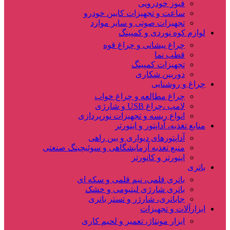
فیوز خودرویی
ساعت و تجهیزات کابین خودرو
تجهیزات صوتی و سایر موارد
لوازم کوه نوردی و کمپینگ
چراغ پیشانی و چراغ قوه
قطب نما
تجهیزات کمپینگ
دوربین شکاری
چراغ و روشنایی
چراغ مطالعه و چراغ خواب
لامپ ،چراغ USB و شارژی
انواع ریسه و تجهیزات نورپردازی
منابع تغذیه، آداپتور و اینورتر
آداپتورهای دیواری و بین راهی
منبع تغذیه آزمایشگاهی و سوئیچینگ صنعتی
اینورتر و کانورتر
باتری
باتری قلمی، نیم قلمی و سکه ای
باتری شارژی لیتیومی و خشک
جاباتری، شارژر و تستر باتری
ابزارآلات و تجهیزات
ابزار مونتاژ، تعمیر و لحیم کاری