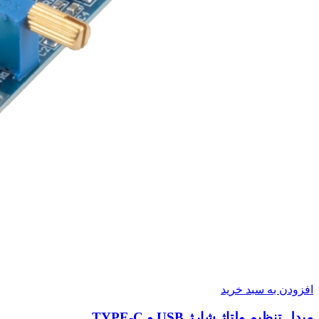
افزودن به سبد خرید
مبدل تنظیم ولتاژ شارژ USB و TYPE-C