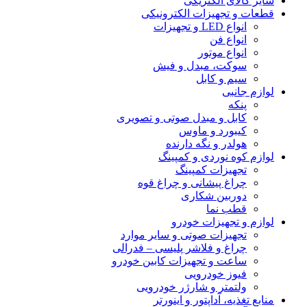
سایر کالای الکتریکی
قطعات و تجهیزات الکترونیکی
انواع LED و تجهیزات
انواع فن
انواع موتور
سوکت، مبدل و فیش
سیم و کابل
لوازم جانبی
پنکه
کابل و مبدل صوتی و تصویری
کیبورد و ماوس
هولدر و نگه دارنده
لوازم کوه نوردی و کمپینگ
تجهیزات کمپینگ
چراغ پیشانی و چراغ قوه
دوربین شکاری
قطب نما
لوازم و تجهیزات خودرو
تجهیزات صوتی و سایر موارد
چراغ و فلاشر پلیسی – فدرالی
ساعت و تجهیزات کابین خودرو
فیوز خودرویی
ولتمتر و شارژر خودرویی
منابع تغذیه، آداپتور و اینورتر