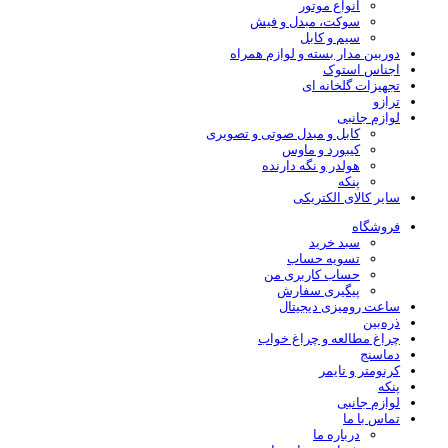
انواع موتور
سوکت، مبدل و فیش
سیم و کابل
دوربین مدار بسته و لوازم همراه
اجناس استوک
تجهیزات گلخانه ای
ترازو
لوازم جانبی
کابل و مبدل صوتی و تصویری
کیبورد و ماوس
هولدر و نگه دارنده
پنکه
سایر کالای الکتریکی
فروشگاه
سبد خرید
تسویه حساب
حساب کاربری من
پیگیری سفارش
ساعت‌ رومیزی دیجیتال
ذره‌بین‌
چراغ مطالعه و چراغ خواب
دماسنج‌
کرنومتر و تایمر
پنکه
لوازم جانبی
تماس با ما
درباره ما