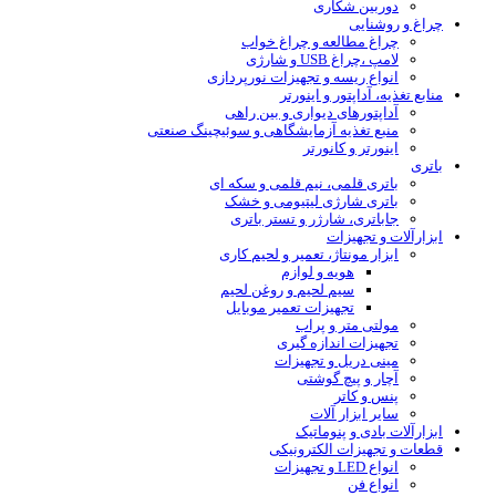
دوربین شکاری
چراغ و روشنایی
چراغ مطالعه و چراغ خواب
لامپ ،چراغ USB و شارژی
انواع ریسه و تجهیزات نورپردازی
منابع تغذیه، آداپتور و اینورتر
آداپتورهای دیواری و بین راهی
منبع تغذیه آزمایشگاهی و سوئیچینگ صنعتی
اینورتر و کانورتر
باتری
باتری قلمی، نیم قلمی و سکه ای
باتری شارژی لیتیومی و خشک
جاباتری، شارژر و تستر باتری
ابزارآلات و تجهیزات
ابزار مونتاژ، تعمیر و لحیم کاری
هویه و لوازم
سیم لحیم و روغن لحیم
تجهیزات تعمیر موبایل
مولتی متر و پراب
تجهیزات اندازه گیری
مینی دریل و تجهیزات
آچار و پیچ گوشتی
پنس و کاتر
سایر ابزار آلات
ابزارآلات بادی و پنوماتیک
قطعات و تجهیزات الکترونیکی
انواع LED و تجهیزات
انواع فن