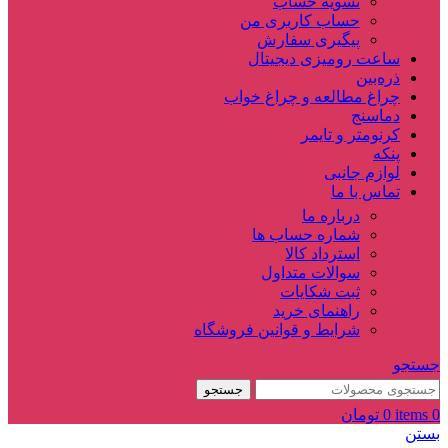
تسویه حساب
حساب کاربری من
پیگیری سفارش
ساعت‌ رومیزی دیجیتال
ذره‌بین‌
چراغ مطالعه و چراغ خواب
دماسنج‌
کرنومتر و تایمر
پنکه
لوازم جانبی
تماس با ما
درباره ما
شماره حساب ها
استرداد کالا
سوالات متداول
ثبت شکایات
راهنمای خرید
شرایط و قوانین فروشگاه
جستجو
جستجو
0
items
0
تومان
بستن