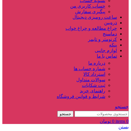
تسویه حساب
حساب کاربری من
پیگیری سفارش
ساعت‌ رومیزی دیجیتال
ذره‌بین‌
چراغ مطالعه و چراغ خواب
دماسنج‌
کرنومتر و تایمر
پنکه
لوازم جانبی
تماس با ما
درباره ما
شماره حساب ها
استرداد کالا
سوالات متداول
ثبت شکایات
راهنمای خرید
شرایط و قوانین فروشگاه
جستجو
جستجو
0
items
0
تومان
بستن