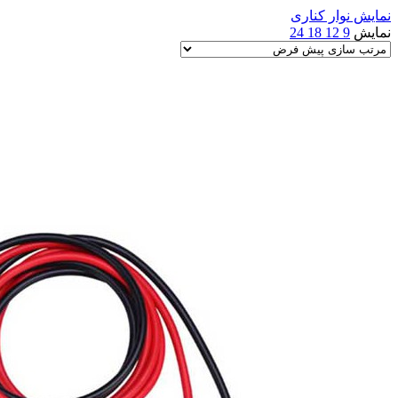
نمایش نوار کناری
نمایش
9
12
18
24