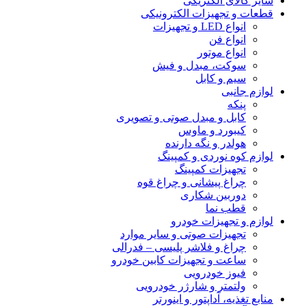
سایر کالای الکتریکی
قطعات و تجهیزات الکترونیکی
انواع LED و تجهیزات
انواع فن
انواع موتور
سوکت، مبدل و فیش
سیم و کابل
لوازم جانبی
پنکه
کابل و مبدل صوتی و تصویری
کیبورد و ماوس
هولدر و نگه دارنده
لوازم کوه نوردی و کمپینگ
تجهیزات کمپینگ
چراغ پیشانی و چراغ قوه
دوربین شکاری
قطب نما
لوازم و تجهیزات خودرو
تجهیزات صوتی و سایر موارد
چراغ و فلاشر پلیسی – فدرالی
ساعت و تجهیزات کابین خودرو
فیوز خودرویی
ولتمتر و شارژر خودرویی
منابع تغذیه، آداپتور و اینورتر