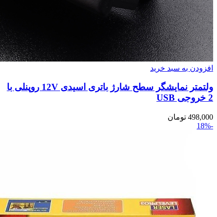
افزودن به سبد خرید
ولتمتر نمایشگر سطح شارژ باترى اسیدی 12V روپنلی با
2 خروجی USB
498,000
تومان
-18%