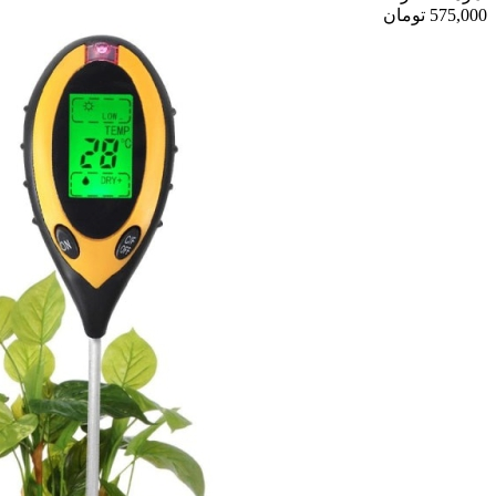
575,000
تومان