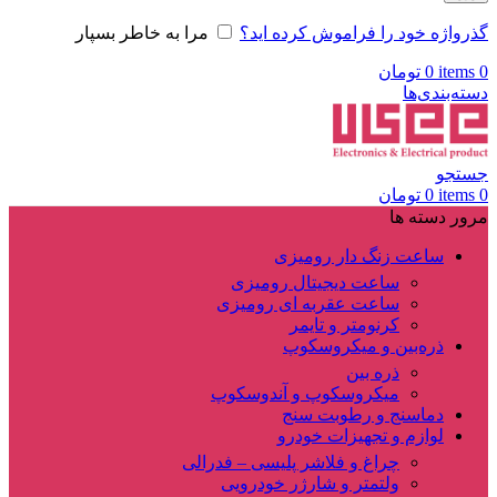
گذرواژه خود را فراموش کرده اید؟
مرا به خاطر بسپار
0
items
0
تومان
دسته‌بندی‌ها
جستجو
0
items
0
تومان
مرور دسته ها
ساعت زنگ دار رومیزی
ساعت دیجیتال رومیزی
ساعت عقربه ای رومیزی
کرنومتر و تایمر
ذره‌بین و میکروسکوپ
ذره بین
میکروسکوپ و آندوسکوپ
دماسنج و رطوبت سنج
لوازم و تجهیزات خودرو
چراغ و فلاشر پلیسی – فدرالی
ولتمتر و شارژر خودرویی