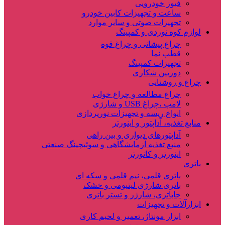
فیوز خودرویی
ساعت و تجهیزات کابین خودرو
تجهیزات صوتی و سایر موارد
لوازم کوه نوردی و کمپینگ
چراغ پیشانی و چراغ قوه
قطب نما
تجهیزات کمپینگ
دوربین شکاری
چراغ و روشنایی
چراغ مطالعه و چراغ خواب
لامپ ،چراغ USB و شارژی
انواع ریسه و تجهیزات نورپردازی
منابع تغذیه، آداپتور و اینورتر
آداپتورهای دیواری و بین راهی
منبع تغذیه آزمایشگاهی و سوئیچینگ صنعتی
اینورتر و کانورتر
باتری
باتری قلمی، نیم قلمی و سکه ای
باتری شارژی لیتیومی و خشک
جاباتری، شارژر و تستر باتری
ابزارآلات و تجهیزات
ابزار مونتاژ، تعمیر و لحیم کاری