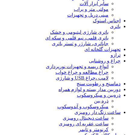
سایر ابزار آلات
مولتی متر و پراب
مینی دریل و تجهیزات
اجناس استوک
باتری
باتری شارژی لیتیومی و خشک
باتری قلمی، نیم قلمی و سکه ای
جاباتری، شارژر و تستر باتری
تجهیزات گلخانه ای
ترازو
چراغ و روشنایی
انواع ریسه و تجهیزات نورپردازی
چراغ مطالعه و چراغ خواب
لامپ ،چراغ USB و شارژی
دماسنج و رطوبت سنج
دوربین مدار بسته و لوازم همراه
ذره‌بین و میکروسکوپ
ذره بین
میکروسکوپ و آندوسکوپ
ساعت زنگ دار رومیزی
ساعت دیجیتال رومیزی
ساعت عقربه ای رومیزی
کرنومتر و تایمر