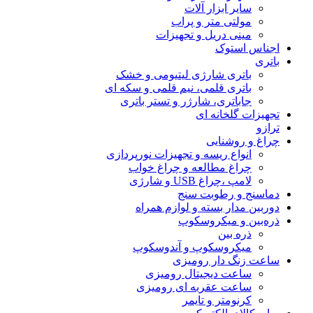
سایر ابزار آلات
مولتی متر و پراب
مینی دریل و تجهیزات
اجناس استوک
باتری
باتری شارژی لیتیومی و خشک
باتری قلمی، نیم قلمی و سکه ای
جاباتری، شارژر و تستر باتری
تجهیزات گلخانه ای
ترازو
چراغ و روشنایی
انواع ریسه و تجهیزات نورپردازی
چراغ مطالعه و چراغ خواب
لامپ ،چراغ USB و شارژی
دماسنج و رطوبت سنج
دوربین مدار بسته و لوازم همراه
ذره‌بین و میکروسکوپ
ذره بین
میکروسکوپ و آندوسکوپ
ساعت زنگ دار رومیزی
ساعت دیجیتال رومیزی
ساعت عقربه ای رومیزی
کرنومتر و تایمر