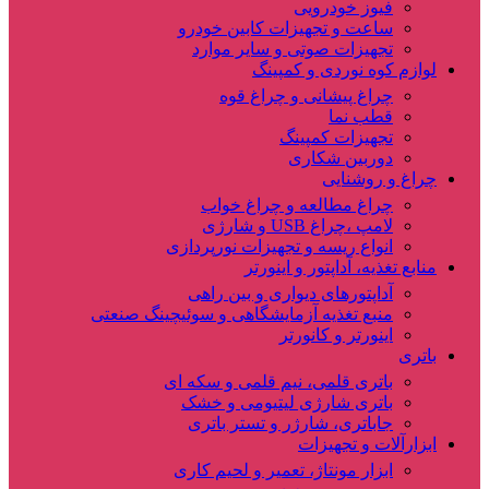
فیوز خودرویی
ساعت و تجهیزات کابین خودرو
تجهیزات صوتی و سایر موارد
لوازم کوه نوردی و کمپینگ
چراغ پیشانی و چراغ قوه
قطب نما
تجهیزات کمپینگ
دوربین شکاری
چراغ و روشنایی
چراغ مطالعه و چراغ خواب
لامپ ،چراغ USB و شارژی
انواع ریسه و تجهیزات نورپردازی
منابع تغذیه، آداپتور و اینورتر
آداپتورهای دیواری و بین راهی
منبع تغذیه آزمایشگاهی و سوئیچینگ صنعتی
اینورتر و کانورتر
باتری
باتری قلمی، نیم قلمی و سکه ای
باتری شارژی لیتیومی و خشک
جاباتری، شارژر و تستر باتری
ابزارآلات و تجهیزات
ابزار مونتاژ، تعمیر و لحیم کاری