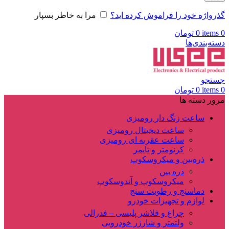
گذرواژه خود را فراموش کرده اید؟
مرا به خاطر بسپار
0
items
0
تومان
دسته‌بندی‌ها
جستجو
0
items
0
تومان
مرور دسته ها
ساعت زنگ دار رومیزی
ساعت دیجیتال رومیزی
ساعت عقربه ای رومیزی
کرنومتر و تایمر
ذره‌بین و میکروسکوپ
ذره بین
میکروسکوپ و آندوسکوپ
دماسنج و رطوبت سنج
لوازم و تجهیزات خودرو
چراغ و فلاشر پلیسی – فدرالی
ولتمتر و شارژر خودرویی