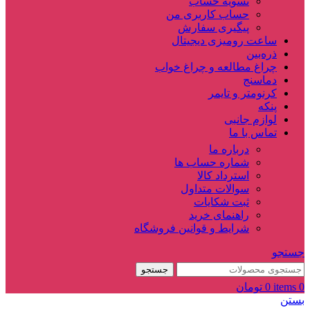
تسویه حساب
حساب کاربری من
پیگیری سفارش
ساعت‌ رومیزی دیجیتال
ذره‌بین‌
چراغ مطالعه و چراغ خواب
دماسنج‌
کرنومتر و تایمر
پنکه
لوازم جانبی
تماس با ما
درباره ما
شماره حساب ها
استرداد کالا
سوالات متداول
ثبت شکایات
راهنمای خرید
شرایط و قوانین فروشگاه
جستجو
جستجو
0
items
0
تومان
بستن