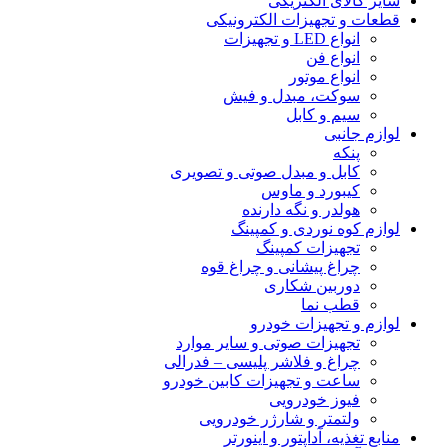
سایر کالای الکتریکی
قطعات و تجهیزات الکترونیکی
انواع LED و تجهیزات
انواع فن
انواع موتور
سوکت، مبدل و فیش
سیم و کابل
لوازم جانبی
پنکه
کابل و مبدل صوتی و تصویری
کیبورد و ماوس
هولدر و نگه دارنده
لوازم کوه نوردی و کمپینگ
تجهیزات کمپینگ
چراغ پیشانی و چراغ قوه
دوربین شکاری
قطب نما
لوازم و تجهیزات خودرو
تجهیزات صوتی و سایر موارد
چراغ و فلاشر پلیسی – فدرالی
ساعت و تجهیزات کابین خودرو
فیوز خودرویی
ولتمتر و شارژر خودرویی
منابع تغذیه، آداپتور و اینورتر