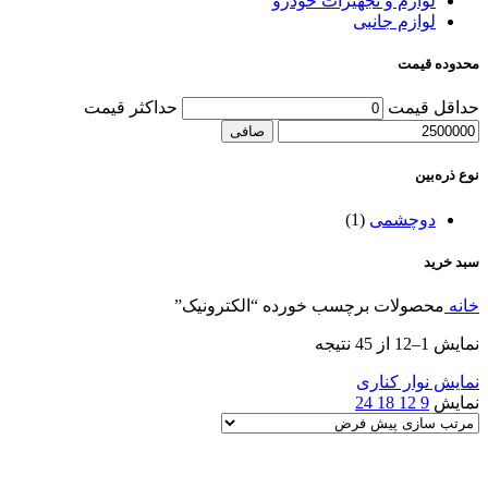
لوازم و تجهیزات خودرو
لوازم جانبی
محدوده قیمت
حداقل قیمت
حداكثر قيمت
صافی
نوع ذره‌بین
دوچشمی
(1)
سبد خرید
خانه
محصولات برچسب خورده “الکترونیک”
نمایش 1–12 از 45 نتیجه
نمایش نوار کناری
نمایش
9
12
18
24