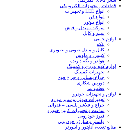
سایر کالای الکتریکی
قطعات و تجهیزات الکترونیکی
انواع LED و تجهیزات
انواع فن
انواع موتور
سوکت، مبدل و فیش
سیم و کابل
لوازم جانبی
پنکه
کابل و مبدل صوتی و تصویری
کیبورد و ماوس
هولدر و نگه دارنده
لوازم کوه نوردی و کمپینگ
تجهیزات کمپینگ
چراغ پیشانی و چراغ قوه
دوربین شکاری
قطب نما
لوازم و تجهیزات خودرو
تجهیزات صوتی و سایر موارد
چراغ و فلاشر پلیسی – فدرالی
ساعت و تجهیزات کابین خودرو
فیوز خودرویی
ولتمتر و شارژر خودرویی
منابع تغذیه، آداپتور و اینورتر