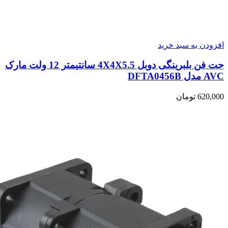
افزودن به سبد خرید
جت فن بلبرینگی دوبل 4X4X5.5 سانتیمتر 12 ولت مارک
AVC مدل DFTA0456B
620,000
تومان