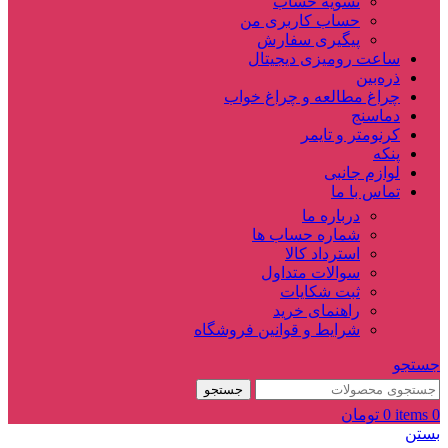
تسویه حساب
حساب کاربری من
پیگیری سفارش
ساعت‌ رومیزی دیجیتال
ذره‌بین‌
چراغ مطالعه و چراغ خواب
دماسنج‌
کرنومتر و تایمر
پنکه
لوازم جانبی
تماس با ما
درباره ما
شماره حساب ها
استرداد کالا
سوالات متداول
ثبت شکایات
راهنمای خرید
شرایط و قوانین فروشگاه
جستجو
جستجو
0
items
0
تومان
بستن