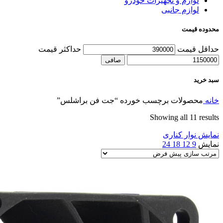
لوازم و تجهیزات خودرو
لوازم جانبی
محدوده قیمت
حداقل قیمت
حداكثر قيمت
صافی
سبد خرید
خانه
محصولات برچسب خورده “جت فن براشلس”
Showing all 11 results
نمایش نوار کناری
نمایش
9
12
18
24