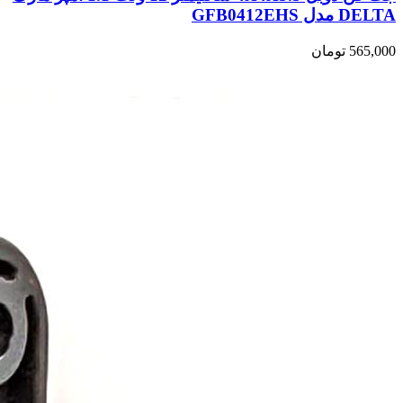
DELTA مدل GFB0412EHS
565,000
تومان