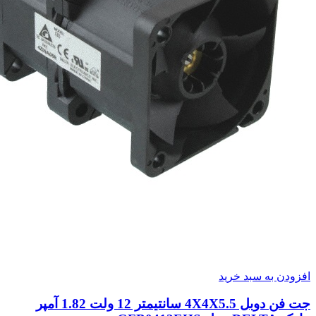
افزودن به سبد خرید
جت فن دوبل 4X4X5.5 سانتیمتر 12 ولت 1.82 آمپر