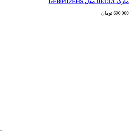
مارک DELTA مدل GFB0412EHS
690,000
تومان