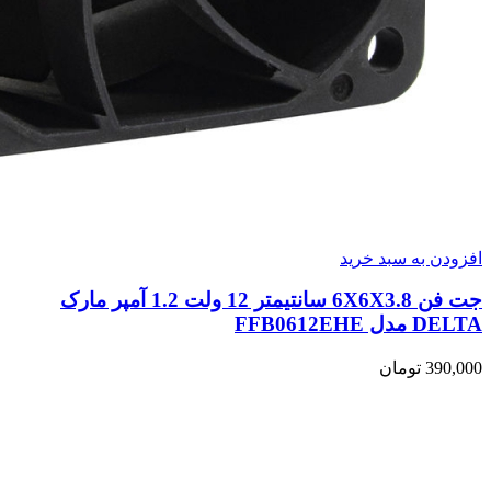
افزودن به سبد خرید
جت فن 6X6X3.8 سانتیمتر 12 ولت 1.2 آمپر مارک
DELTA مدل FFB0612EHE
390,000
تومان