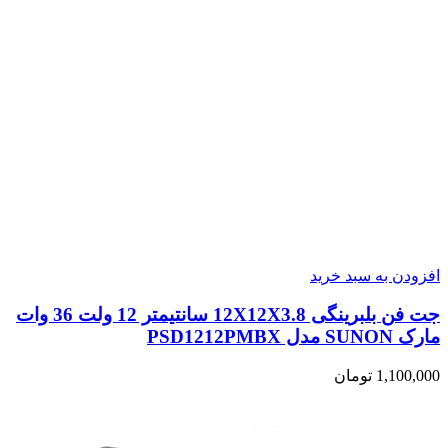
افزودن به سبد خرید
جت فن بلبرینگی 12X12X3.8 سانتیمتر 12 ولت 36 وات
مارک SUNON مدل PSD1212PMBX
1,100,000
تومان