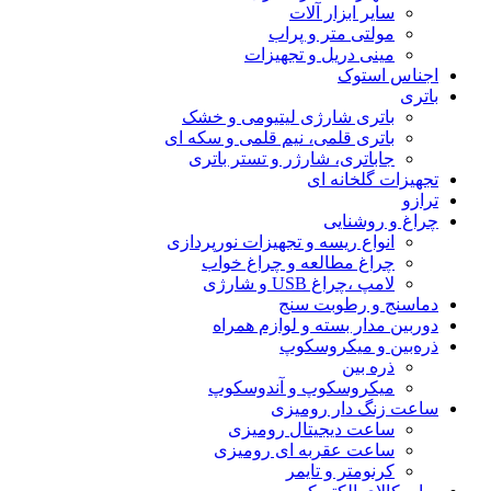
سایر ابزار آلات
مولتی متر و پراب
مینی دریل و تجهیزات
اجناس استوک
باتری
باتری شارژی لیتیومی و خشک
باتری قلمی، نیم قلمی و سکه ای
جاباتری، شارژر و تستر باتری
تجهیزات گلخانه ای
ترازو
چراغ و روشنایی
انواع ریسه و تجهیزات نورپردازی
چراغ مطالعه و چراغ خواب
لامپ ،چراغ USB و شارژی
دماسنج و رطوبت سنج
دوربین مدار بسته و لوازم همراه
ذره‌بین و میکروسکوپ
ذره بین
میکروسکوپ و آندوسکوپ
ساعت زنگ دار رومیزی
ساعت دیجیتال رومیزی
ساعت عقربه ای رومیزی
کرنومتر و تایمر