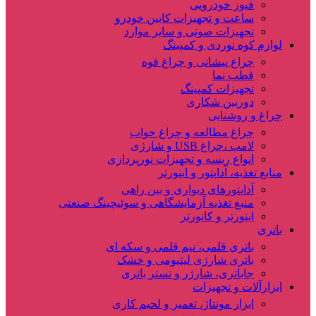
فیوز خودرویی
ساعت و تجهیزات کابین خودرو
تجهیزات صوتی و سایر موارد
لوازم کوه نوردی و کمپینگ
چراغ پیشانی و چراغ قوه
قطب نما
تجهیزات کمپینگ
دوربین شکاری
چراغ و روشنایی
چراغ مطالعه و چراغ خواب
لامپ ،چراغ USB و شارژی
انواع ریسه و تجهیزات نورپردازی
منابع تغذیه، آداپتور و اینورتر
آداپتورهای دیواری و بین راهی
منبع تغذیه آزمایشگاهی و سوئیچینگ صنعتی
اینورتر و کانورتر
باتری
باتری قلمی، نیم قلمی و سکه ای
باتری شارژی لیتیومی و خشک
جاباتری، شارژر و تستر باتری
ابزارآلات و تجهیزات
ابزار مونتاژ، تعمیر و لحیم کاری