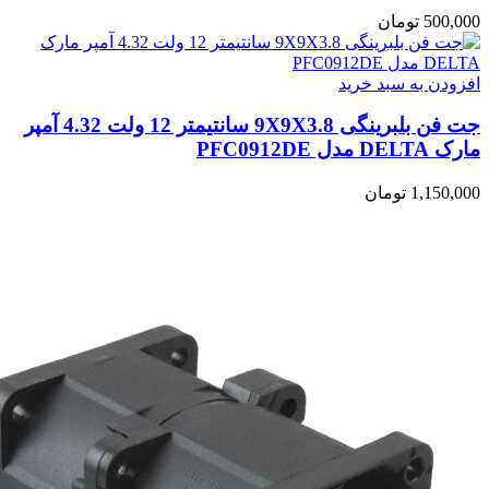
500,000
تومان
افزودن به سبد خرید
جت فن بلبرینگی 9X9X3.8 سانتیمتر 12 ولت 4.32 آمپر
مارک DELTA مدل PFC0912DE
1,150,000
تومان