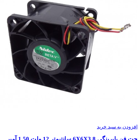
افزودن به سبد خرید
جت فن بلبرینگی 6X6X3.8 سانتیمتر 12 ولت 1.50 آمپر