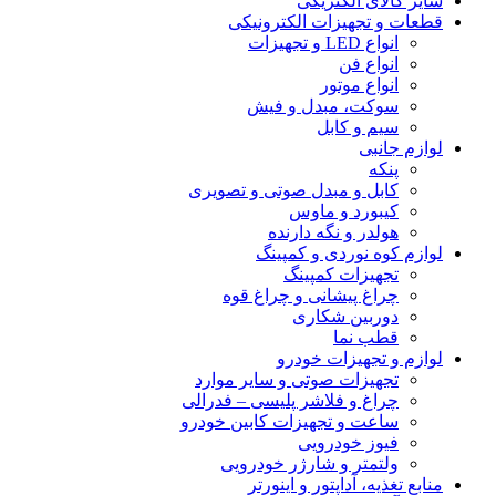
سایر کالای الکتریکی
قطعات و تجهیزات الکترونیکی
انواع LED و تجهیزات
انواع فن
انواع موتور
سوکت، مبدل و فیش
سیم و کابل
لوازم جانبی
پنکه
کابل و مبدل صوتی و تصویری
کیبورد و ماوس
هولدر و نگه دارنده
لوازم کوه نوردی و کمپینگ
تجهیزات کمپینگ
چراغ پیشانی و چراغ قوه
دوربین شکاری
قطب نما
لوازم و تجهیزات خودرو
تجهیزات صوتی و سایر موارد
چراغ و فلاشر پلیسی – فدرالی
ساعت و تجهیزات کابین خودرو
فیوز خودرویی
ولتمتر و شارژر خودرویی
منابع تغذیه، آداپتور و اینورتر