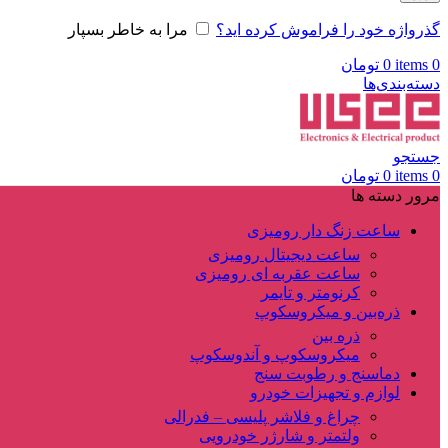
گذرواژه خود را فراموش کرده اید؟
مرا به خاطر بسپار
0
items
0
تومان
دسته‌بندی‌ها
جستجو
0
items
0
تومان
مرور دسته ها
ساعت زنگ دار رومیزی
ساعت دیجیتال رومیزی
ساعت عقربه ای رومیزی
کرنومتر و تایمر
ذره‌بین و میکروسکوپ
ذره بین
میکروسکوپ و آندوسکوپ
دماسنج و رطوبت سنج
لوازم و تجهیزات خودرو
چراغ و فلاشر پلیسی – فدرالی
ولتمتر و شارژر خودرویی