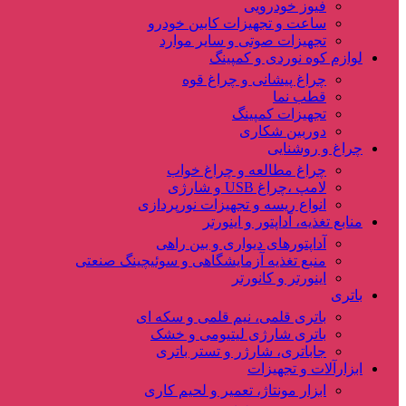
فیوز خودرویی
ساعت و تجهیزات کابین خودرو
تجهیزات صوتی و سایر موارد
لوازم کوه نوردی و کمپینگ
چراغ پیشانی و چراغ قوه
قطب نما
تجهیزات کمپینگ
دوربین شکاری
چراغ و روشنایی
چراغ مطالعه و چراغ خواب
لامپ ،چراغ USB و شارژی
انواع ریسه و تجهیزات نورپردازی
منابع تغذیه، آداپتور و اینورتر
آداپتورهای دیواری و بین راهی
منبع تغذیه آزمایشگاهی و سوئیچینگ صنعتی
اینورتر و کانورتر
باتری
باتری قلمی، نیم قلمی و سکه ای
باتری شارژی لیتیومی و خشک
جاباتری، شارژر و تستر باتری
ابزارآلات و تجهیزات
ابزار مونتاژ، تعمیر و لحیم کاری