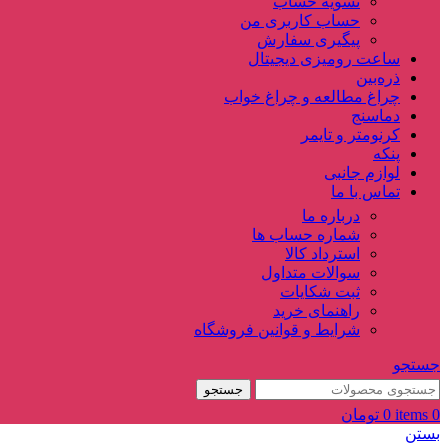
تسویه حساب
حساب کاربری من
پیگیری سفارش
ساعت‌ رومیزی دیجیتال
ذره‌بین‌
چراغ مطالعه و چراغ خواب
دماسنج‌
کرنومتر و تایمر
پنکه
لوازم جانبی
تماس با ما
درباره ما
شماره حساب ها
استرداد کالا
سوالات متداول
ثبت شکایات
راهنمای خرید
شرایط و قوانین فروشگاه
جستجو
جستجو
0
items
0
تومان
بستن