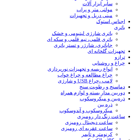
سایر ابزار آلات
مولتی متر و پراب
مینی دریل و تجهیزات
اجناس استوک
باتری
باتری شارژی لیتیومی و خشک
باتری قلمی، نیم قلمی و سکه ای
جاباتری، شارژر و تستر باتری
تجهیزات گلخانه ای
ترازو
چراغ و روشنایی
انواع ریسه و تجهیزات نورپردازی
چراغ مطالعه و چراغ خواب
لامپ ،چراغ USB و شارژی
دماسنج و رطوبت سنج
دوربین مدار بسته و لوازم همراه
ذره‌بین و میکروسکوپ
ذره بین
میکروسکوپ و آندوسکوپ
ساعت زنگ دار رومیزی
ساعت دیجیتال رومیزی
ساعت عقربه ای رومیزی
کرنومتر و تایمر