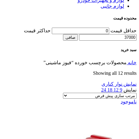
لوازم و تجهیزات خودرو
لوازم جانبی
محدوده قیمت
حداقل قیمت
حداكثر قيمت
صافی
سبد خرید
خانه
محصولات برچسب خورده “فیوز ماشینی”
Showing all 12 results
نمایش نوار کناری
نمایش
9
12
18
24
ناموجود