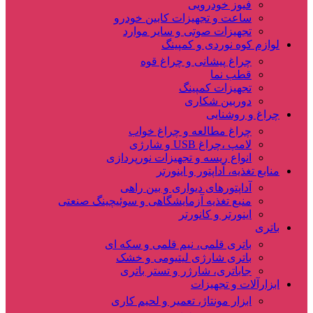
فیوز خودرویی
ساعت و تجهیزات کابین خودرو
تجهیزات صوتی و سایر موارد
لوازم کوه نوردی و کمپینگ
چراغ پیشانی و چراغ قوه
قطب نما
تجهیزات کمپینگ
دوربین شکاری
چراغ و روشنایی
چراغ مطالعه و چراغ خواب
لامپ ،چراغ USB و شارژی
انواع ریسه و تجهیزات نورپردازی
منابع تغذیه، آداپتور و اینورتر
آداپتورهای دیواری و بین راهی
منبع تغذیه آزمایشگاهی و سوئیچینگ صنعتی
اینورتر و کانورتر
باتری
باتری قلمی، نیم قلمی و سکه ای
باتری شارژی لیتیومی و خشک
جاباتری، شارژر و تستر باتری
ابزارآلات و تجهیزات
ابزار مونتاژ، تعمیر و لحیم کاری