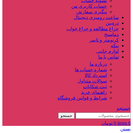
تسویه حساب
حساب کاربری من
پیگیری سفارش
ساعت‌ رومیزی دیجیتال
ذره‌بین‌
چراغ مطالعه و چراغ خواب
دماسنج‌
کرنومتر و تایمر
پنکه
لوازم جانبی
تماس با ما
درباره ما
شماره حساب ها
استرداد کالا
سوالات متداول
ثبت شکایات
راهنمای خرید
شرایط و قوانین فروشگاه
جستجو
جستجو
0
items
0
تومان
بستن