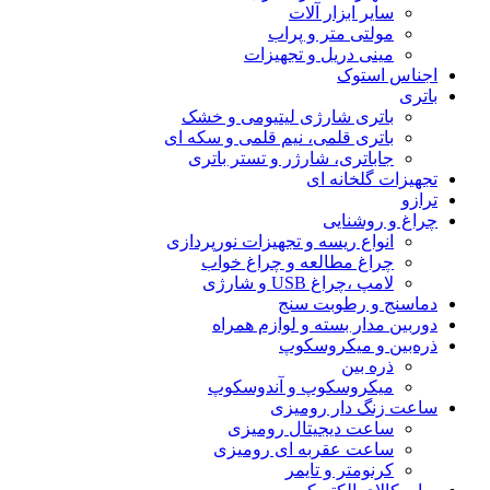
سایر ابزار آلات
مولتی متر و پراب
مینی دریل و تجهیزات
اجناس استوک
باتری
باتری شارژی لیتیومی و خشک
باتری قلمی، نیم قلمی و سکه ای
جاباتری، شارژر و تستر باتری
تجهیزات گلخانه ای
ترازو
چراغ و روشنایی
انواع ریسه و تجهیزات نورپردازی
چراغ مطالعه و چراغ خواب
لامپ ،چراغ USB و شارژی
دماسنج و رطوبت سنج
دوربین مدار بسته و لوازم همراه
ذره‌بین و میکروسکوپ
ذره بین
میکروسکوپ و آندوسکوپ
ساعت زنگ دار رومیزی
ساعت دیجیتال رومیزی
ساعت عقربه ای رومیزی
کرنومتر و تایمر