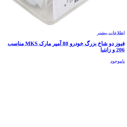
اطلاعات بیشتر
فیوز دو شاخ بزرگ خودرو 80 آمپر مارک MKS مناسب
206 و زانتیا
ناموجود