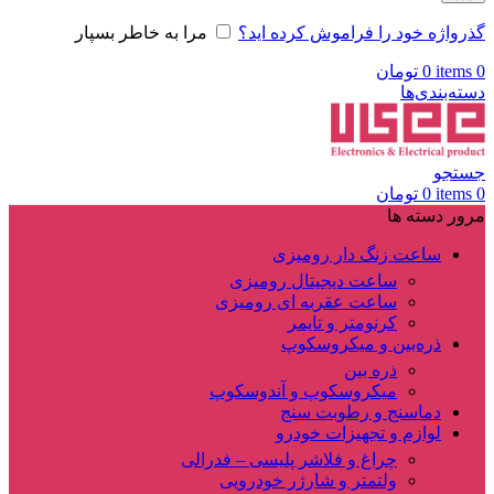
گذرواژه خود را فراموش کرده اید؟
مرا به خاطر بسپار
0
items
0
تومان
دسته‌بندی‌ها
جستجو
0
items
0
تومان
مرور دسته ها
ساعت زنگ دار رومیزی
ساعت دیجیتال رومیزی
ساعت عقربه ای رومیزی
کرنومتر و تایمر
ذره‌بین و میکروسکوپ
ذره بین
میکروسکوپ و آندوسکوپ
دماسنج و رطوبت سنج
لوازم و تجهیزات خودرو
چراغ و فلاشر پلیسی – فدرالی
ولتمتر و شارژر خودرویی