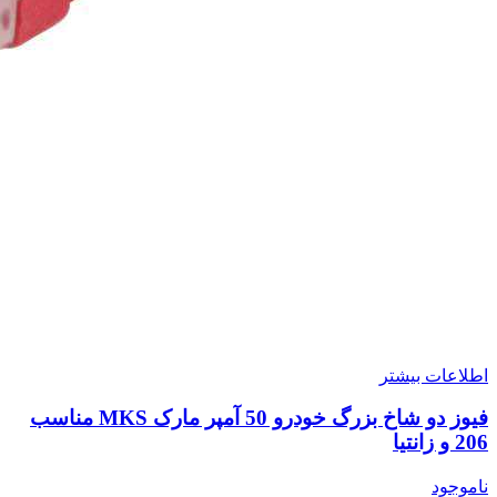
اطلاعات بیشتر
فیوز دو شاخ بزرگ خودرو 50 آمپر مارک MKS مناسب
206 و زانتیا
ناموجود