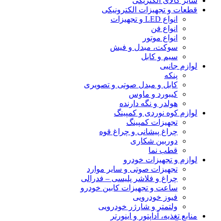
سایر کالای الکتریکی
قطعات و تجهیزات الکترونیکی
انواع LED و تجهیزات
انواع فن
انواع موتور
سوکت، مبدل و فیش
سیم و کابل
لوازم جانبی
پنکه
کابل و مبدل صوتی و تصویری
کیبورد و ماوس
هولدر و نگه دارنده
لوازم کوه نوردی و کمپینگ
تجهیزات کمپینگ
چراغ پیشانی و چراغ قوه
دوربین شکاری
قطب نما
لوازم و تجهیزات خودرو
تجهیزات صوتی و سایر موارد
چراغ و فلاشر پلیسی – فدرالی
ساعت و تجهیزات کابین خودرو
فیوز خودرویی
ولتمتر و شارژر خودرویی
منابع تغذیه، آداپتور و اینورتر