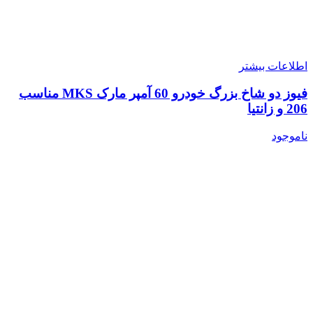
اطلاعات بیشتر
فیوز دو شاخ بزرگ خودرو 60 آمپر مارک MKS مناسب
206 و زانتیا
ناموجود