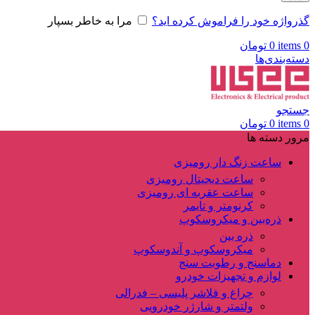
گذرواژه خود را فراموش کرده اید؟
مرا به خاطر بسپار
0
items
0
تومان
دسته‌بندی‌ها
جستجو
0
items
0
تومان
مرور دسته ها
ساعت زنگ دار رومیزی
ساعت دیجیتال رومیزی
ساعت عقربه ای رومیزی
کرنومتر و تایمر
ذره‌بین و میکروسکوپ
ذره بین
میکروسکوپ و آندوسکوپ
دماسنج و رطوبت سنج
لوازم و تجهیزات خودرو
چراغ و فلاشر پلیسی – فدرالی
ولتمتر و شارژر خودرویی