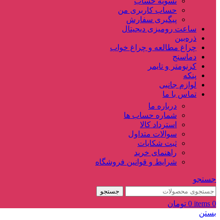
تسویه حساب
حساب کاربری من
پیگیری سفارش
ساعت‌ رومیزی دیجیتال
ذره‌بین‌
چراغ مطالعه و چراغ خواب
دماسنج‌
کرنومتر و تایمر
پنکه
لوازم جانبی
تماس با ما
درباره ما
شماره حساب ها
استرداد کالا
سوالات متداول
ثبت شکایات
راهنمای خرید
شرایط و قوانین فروشگاه
جستجو
جستجو
0
items
0
تومان
بستن