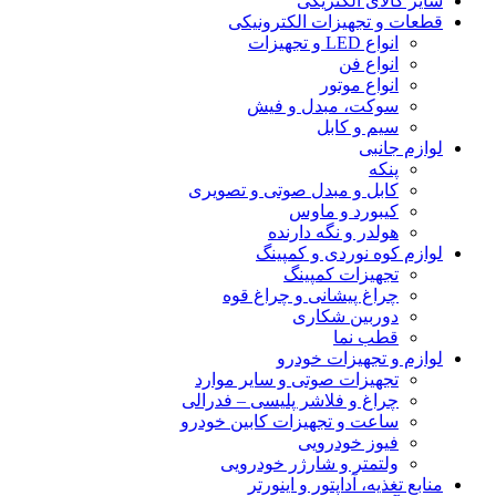
سایر کالای الکتریکی
قطعات و تجهیزات الکترونیکی
انواع LED و تجهیزات
انواع فن
انواع موتور
سوکت، مبدل و فیش
سیم و کابل
لوازم جانبی
پنکه
کابل و مبدل صوتی و تصویری
کیبورد و ماوس
هولدر و نگه دارنده
لوازم کوه نوردی و کمپینگ
تجهیزات کمپینگ
چراغ پیشانی و چراغ قوه
دوربین شکاری
قطب نما
لوازم و تجهیزات خودرو
تجهیزات صوتی و سایر موارد
چراغ و فلاشر پلیسی – فدرالی
ساعت و تجهیزات کابین خودرو
فیوز خودرویی
ولتمتر و شارژر خودرویی
منابع تغذیه، آداپتور و اینورتر