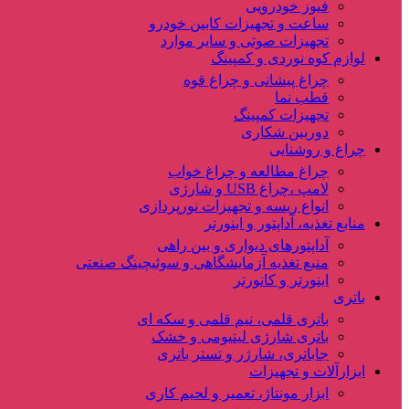
فیوز خودرویی
ساعت و تجهیزات کابین خودرو
تجهیزات صوتی و سایر موارد
لوازم کوه نوردی و کمپینگ
چراغ پیشانی و چراغ قوه
قطب نما
تجهیزات کمپینگ
دوربین شکاری
چراغ و روشنایی
چراغ مطالعه و چراغ خواب
لامپ ،چراغ USB و شارژی
انواع ریسه و تجهیزات نورپردازی
منابع تغذیه، آداپتور و اینورتر
آداپتورهای دیواری و بین راهی
منبع تغذیه آزمایشگاهی و سوئیچینگ صنعتی
اینورتر و کانورتر
باتری
باتری قلمی، نیم قلمی و سکه ای
باتری شارژی لیتیومی و خشک
جاباتری، شارژر و تستر باتری
ابزارآلات و تجهیزات
ابزار مونتاژ، تعمیر و لحیم کاری