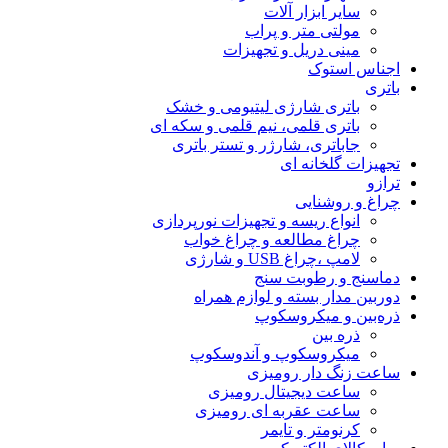
سایر ابزار آلات
مولتی متر و پراب
مینی دریل و تجهیزات
اجناس استوک
باتری
باتری شارژی لیتیومی و خشک
باتری قلمی، نیم قلمی و سکه ای
جاباتری، شارژر و تستر باتری
تجهیزات گلخانه ای
ترازو
چراغ و روشنایی
انواع ریسه و تجهیزات نورپردازی
چراغ مطالعه و چراغ خواب
لامپ ،چراغ USB و شارژی
دماسنج و رطوبت سنج
دوربین مدار بسته و لوازم همراه
ذره‌بین و میکروسکوپ
ذره بین
میکروسکوپ و آندوسکوپ
ساعت زنگ دار رومیزی
ساعت دیجیتال رومیزی
ساعت عقربه ای رومیزی
کرنومتر و تایمر