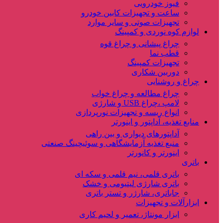
فیوز خودرویی
ساعت و تجهیزات کابین خودرو
تجهیزات صوتی و سایر موارد
لوازم کوه نوردی و کمپینگ
چراغ پیشانی و چراغ قوه
قطب نما
تجهیزات کمپینگ
دوربین شکاری
چراغ و روشنایی
چراغ مطالعه و چراغ خواب
لامپ ،چراغ USB و شارژی
انواع ریسه و تجهیزات نورپردازی
منابع تغذیه، آداپتور و اینورتر
آداپتورهای دیواری و بین راهی
منبع تغذیه آزمایشگاهی و سوئیچینگ صنعتی
اینورتر و کانورتر
باتری
باتری قلمی، نیم قلمی و سکه ای
باتری شارژی لیتیومی و خشک
جاباتری، شارژر و تستر باتری
ابزارآلات و تجهیزات
ابزار مونتاژ، تعمیر و لحیم کاری