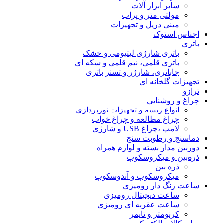
سایر ابزار آلات
مولتی متر و پراب
مینی دریل و تجهیزات
اجناس استوک
باتری
باتری شارژی لیتیومی و خشک
باتری قلمی، نیم قلمی و سکه ای
جاباتری، شارژر و تستر باتری
تجهیزات گلخانه ای
ترازو
چراغ و روشنایی
انواع ریسه و تجهیزات نورپردازی
چراغ مطالعه و چراغ خواب
لامپ ،چراغ USB و شارژی
دماسنج و رطوبت سنج
دوربین مدار بسته و لوازم همراه
ذره‌بین و میکروسکوپ
ذره بین
میکروسکوپ و آندوسکوپ
ساعت زنگ دار رومیزی
ساعت دیجیتال رومیزی
ساعت عقربه ای رومیزی
کرنومتر و تایمر