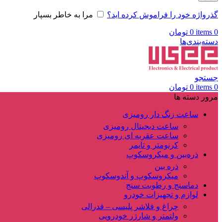
گذرواژه خود را فراموش کرده اید؟
مرا به خاطر بسپار
0
items
0
تومان
دسته‌بندی‌ها
جستجو
0
items
0
تومان
مرور دسته ها
ساعت زنگ دار رومیزی
ساعت دیجیتال رومیزی
ساعت عقربه ای رومیزی
کرنومتر و تایمر
ذره‌بین و میکروسکوپ
ذره بین
میکروسکوپ و آندوسکوپ
دماسنج و رطوبت سنج
لوازم و تجهیزات خودرو
چراغ و فلاشر پلیسی – فدرالی
ولتمتر و شارژر خودرویی