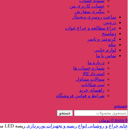
تسویه حساب
حساب کاربری من
پیگیری سفارش
ساعت‌ رومیزی دیجیتال
ذره‌بین‌
چراغ مطالعه و چراغ خواب
دماسنج‌
کرنومتر و تایمر
پنکه
لوازم جانبی
تماس با ما
درباره ما
شماره حساب ها
استرداد کالا
سوالات متداول
ثبت شکایات
راهنمای خرید
شرایط و قوانین فروشگاه
جستجو
جستجو
0
items
0
تومان
خانه
چراغ و روشنایی
انواع ریسه و تجهیزات نورپردازی
ریسه LED مفتولی 2.5 متری USB طرح قلب کوچک مهتابی