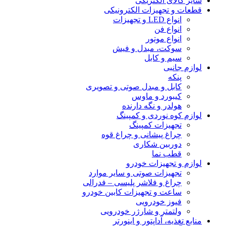
سایر کالای الکتریکی
قطعات و تجهیزات الکترونیکی
انواع LED و تجهیزات
انواع فن
انواع موتور
سوکت، مبدل و فیش
سیم و کابل
لوازم جانبی
پنکه
کابل و مبدل صوتی و تصویری
کیبورد و ماوس
هولدر و نگه دارنده
لوازم کوه نوردی و کمپینگ
تجهیزات کمپینگ
چراغ پیشانی و چراغ قوه
دوربین شکاری
قطب نما
لوازم و تجهیزات خودرو
تجهیزات صوتی و سایر موارد
چراغ و فلاشر پلیسی – فدرالی
ساعت و تجهیزات کابین خودرو
فیوز خودرویی
ولتمتر و شارژر خودرویی
منابع تغذیه، آداپتور و اینورتر