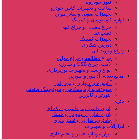
فیوز خودرویی
ساعت و تجهیزات کابین خودرو
تجهیزات صوتی و سایر موارد
لوازم کوه نوردی و کمپینگ
چراغ پیشانی و چراغ قوه
قطب نما
تجهیزات کمپینگ
دوربین شکاری
چراغ و روشنایی
چراغ مطالعه و چراغ خواب
لامپ ،چراغ USB و شارژی
انواع ریسه و تجهیزات نورپردازی
منابع تغذیه، آداپتور و اینورتر
آداپتورهای دیواری و بین راهی
منبع تغذیه آزمایشگاهی و سوئیچینگ صنعتی
اینورتر و کانورتر
باتری
باتری قلمی، نیم قلمی و سکه ای
باتری شارژی لیتیومی و خشک
جاباتری، شارژر و تستر باتری
ابزارآلات و تجهیزات
ابزار مونتاژ، تعمیر و لحیم کاری