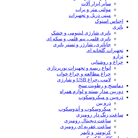
سایر ابزار آلات
مولتی متر و پراب
مینی دریل و تجهیزات
اجناس استوک
باتری
باتری شارژی لیتیومی و خشک
باتری قلمی، نیم قلمی و سکه ای
جاباتری، شارژر و تستر باتری
تجهیزات گلخانه ای
ترازو
چراغ و روشنایی
انواع ریسه و تجهیزات نورپردازی
چراغ مطالعه و چراغ خواب
لامپ ،چراغ USB و شارژی
دماسنج و رطوبت سنج
دوربین مدار بسته و لوازم همراه
ذره‌بین و میکروسکوپ
ذره بین
میکروسکوپ و آندوسکوپ
ساعت زنگ دار رومیزی
ساعت دیجیتال رومیزی
ساعت عقربه ای رومیزی
کرنومتر و تایمر