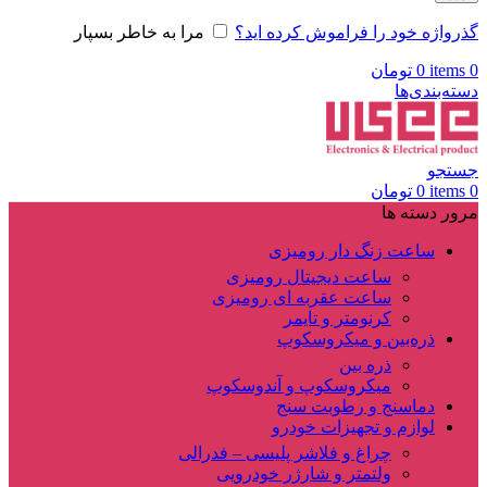
گذرواژه خود را فراموش کرده اید؟
مرا به خاطر بسپار
0
items
0
تومان
دسته‌بندی‌ها
جستجو
0
items
0
تومان
مرور دسته ها
ساعت زنگ دار رومیزی
ساعت دیجیتال رومیزی
ساعت عقربه ای رومیزی
کرنومتر و تایمر
ذره‌بین و میکروسکوپ
ذره بین
میکروسکوپ و آندوسکوپ
دماسنج و رطوبت سنج
لوازم و تجهیزات خودرو
چراغ و فلاشر پلیسی – فدرالی
ولتمتر و شارژر خودرویی