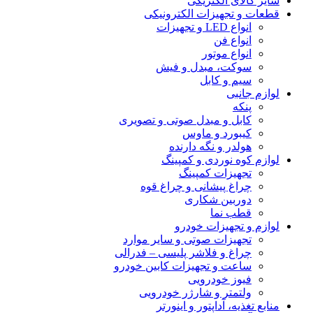
سایر کالای الکتریکی
قطعات و تجهیزات الکترونیکی
انواع LED و تجهیزات
انواع فن
انواع موتور
سوکت، مبدل و فیش
سیم و کابل
لوازم جانبی
پنکه
کابل و مبدل صوتی و تصویری
کیبورد و ماوس
هولدر و نگه دارنده
لوازم کوه نوردی و کمپینگ
تجهیزات کمپینگ
چراغ پیشانی و چراغ قوه
دوربین شکاری
قطب نما
لوازم و تجهیزات خودرو
تجهیزات صوتی و سایر موارد
چراغ و فلاشر پلیسی – فدرالی
ساعت و تجهیزات کابین خودرو
فیوز خودرویی
ولتمتر و شارژر خودرویی
منابع تغذیه، آداپتور و اینورتر