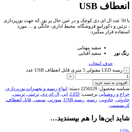
انعطاف USB
با 50 عدد ال ای دی کوچک و در عین حال پر نور که جهت نورپردازی
، تزئین و دکوراتیو فروشگاه، محیط اداری، خانگی و … مورد
استفاده قرار میگیرد.
سفید مهتابی
رنگ نور
سفید آفتابی
حذف انتخاب
ریسه LED مفتولی 5 متری قابل انعطاف USB عدد
افزودن به سبد خرید
شناسه محصول:
2250229
دسته:
انواع ریسه و تجهیزات نورپردازی
,
چراغ و روشنایی
برچسب:
LED
,
ابی
,
ال ای دی
,
تزئینی
,
تزیینی
,
جادوئی
,
جادویی
,
ریسه
,
ریسه USB
,
سوزنی
,
سیمی
,
قابل انعطاف
,
کریسمسی
شاید این‌ها را هم بپسندید…
-11%