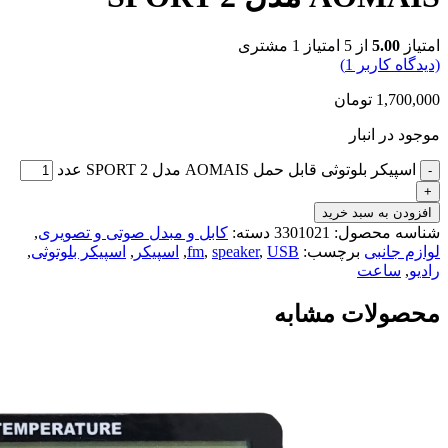
امتیاز
5.00
از 5 امتیاز
1
مشتری
(دیدگاه کاربر
1
)
1,700,000
تومان
موجود در انبار
اسپیکر بلوتوثی قابل حمل AOMAIS مدل SPORT 2 عدد
افزودن به سبد خرید
شناسه محصول:
3301021
دسته:
کابل و مبدل صوتی و تصویری
,
لوازم جانبی
برچسب:
USB
,
speaker
,
fm
,
اسپیکر
,
اسپیکر بلوتوثی
,
رادیو
,
ساعت
محصولات مشابه