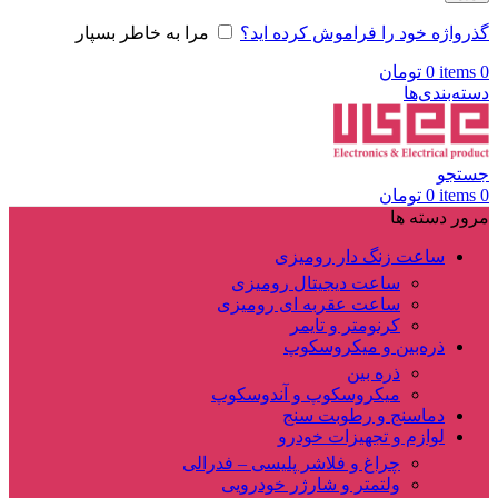
گذرواژه خود را فراموش کرده اید؟
مرا به خاطر بسپار
0
items
0
تومان
دسته‌بندی‌ها
جستجو
0
items
0
تومان
مرور دسته ها
ساعت زنگ دار رومیزی
ساعت دیجیتال رومیزی
ساعت عقربه ای رومیزی
کرنومتر و تایمر
ذره‌بین و میکروسکوپ
ذره بین
میکروسکوپ و آندوسکوپ
دماسنج و رطوبت سنج
لوازم و تجهیزات خودرو
چراغ و فلاشر پلیسی – فدرالی
ولتمتر و شارژر خودرویی