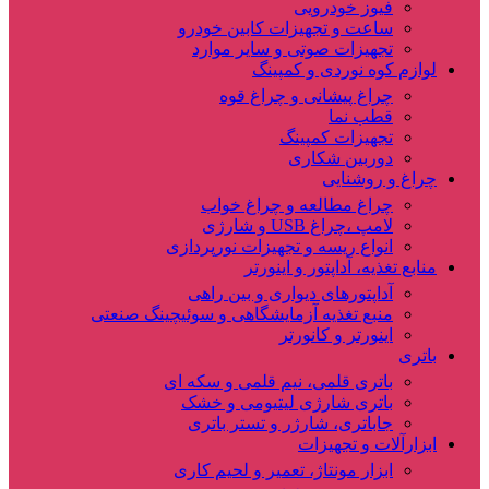
فیوز خودرویی
ساعت و تجهیزات کابین خودرو
تجهیزات صوتی و سایر موارد
لوازم کوه نوردی و کمپینگ
چراغ پیشانی و چراغ قوه
قطب نما
تجهیزات کمپینگ
دوربین شکاری
چراغ و روشنایی
چراغ مطالعه و چراغ خواب
لامپ ،چراغ USB و شارژی
انواع ریسه و تجهیزات نورپردازی
منابع تغذیه، آداپتور و اینورتر
آداپتورهای دیواری و بین راهی
منبع تغذیه آزمایشگاهی و سوئیچینگ صنعتی
اینورتر و کانورتر
باتری
باتری قلمی، نیم قلمی و سکه ای
باتری شارژی لیتیومی و خشک
جاباتری، شارژر و تستر باتری
ابزارآلات و تجهیزات
ابزار مونتاژ، تعمیر و لحیم کاری