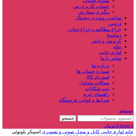
تسویه حساب
حساب کاربری من
پیگیری سفارش
ساعت‌ رومیزی دیجیتال
ذره‌بین‌
چراغ مطالعه و چراغ خواب
دماسنج‌
کرنومتر و تایمر
پنکه
لوازم جانبی
تماس با ما
درباره ما
شماره حساب ها
استرداد کالا
سوالات متداول
ثبت شکایات
راهنمای خرید
شرایط و قوانین فروشگاه
جستجو
جستجو
0
items
0
تومان
خانه
لوازم جانبی
کابل و مبدل صوتی و تصویری
اسپیکر بلوتوثی