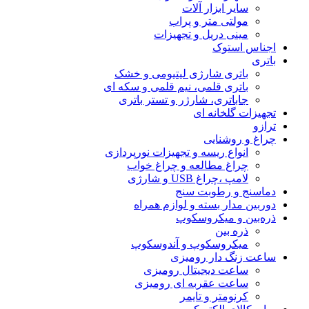
سایر ابزار آلات
مولتی متر و پراب
مینی دریل و تجهیزات
اجناس استوک
باتری
باتری شارژی لیتیومی و خشک
باتری قلمی، نیم قلمی و سکه ای
جاباتری، شارژر و تستر باتری
تجهیزات گلخانه ای
ترازو
چراغ و روشنایی
انواع ریسه و تجهیزات نورپردازی
چراغ مطالعه و چراغ خواب
لامپ ،چراغ USB و شارژی
دماسنج و رطوبت سنج
دوربین مدار بسته و لوازم همراه
ذره‌بین و میکروسکوپ
ذره بین
میکروسکوپ و آندوسکوپ
ساعت زنگ دار رومیزی
ساعت دیجیتال رومیزی
ساعت عقربه ای رومیزی
کرنومتر و تایمر