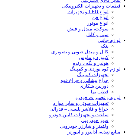
سایر کالای الکتریکی
قطعات و تجهیزات الکترونیکی
انواع LED و تجهیزات
انواع فن
انواع موتور
سوکت، مبدل و فیش
سیم و کابل
لوازم جانبی
پنکه
کابل و مبدل صوتی و تصویری
کیبورد و ماوس
هولدر و نگه دارنده
لوازم کوه نوردی و کمپینگ
تجهیزات کمپینگ
چراغ پیشانی و چراغ قوه
دوربین شکاری
قطب نما
لوازم و تجهیزات خودرو
تجهیزات صوتی و سایر موارد
چراغ و فلاشر پلیسی – فدرالی
ساعت و تجهیزات کابین خودرو
فیوز خودرویی
ولتمتر و شارژر خودرویی
منابع تغذیه، آداپتور و اینورتر