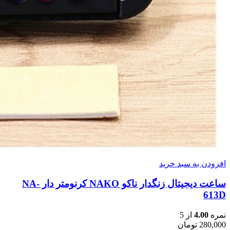
افزودن به سبد خرید
ساعت دیجیتال زنگدار ناکو NAKO کرنومتر دار NA-
613D
نمره
4.00
از 5
280,000
تومان