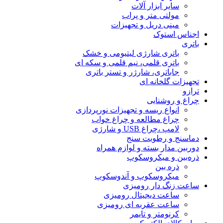
سایر ابزار آلات
مولتی متر و پراب
مینی دریل و تجهیزات
اجناس استوک
باتری
باتری شارژی لیتیومی و خشک
باتری قلمی، نیم قلمی و سکه ای
جاباتری، شارژر و تستر باتری
تجهیزات گلخانه ای
ترازو
چراغ و روشنایی
انواع ریسه و تجهیزات نورپردازی
چراغ مطالعه و چراغ خواب
لامپ ،چراغ USB و شارژی
دماسنج و رطوبت سنج
دوربین مدار بسته و لوازم همراه
ذره‌بین و میکروسکوپ
ذره بین
میکروسکوپ و آندوسکوپ
ساعت زنگ دار رومیزی
ساعت دیجیتال رومیزی
ساعت عقربه ای رومیزی
کرنومتر و تایمر