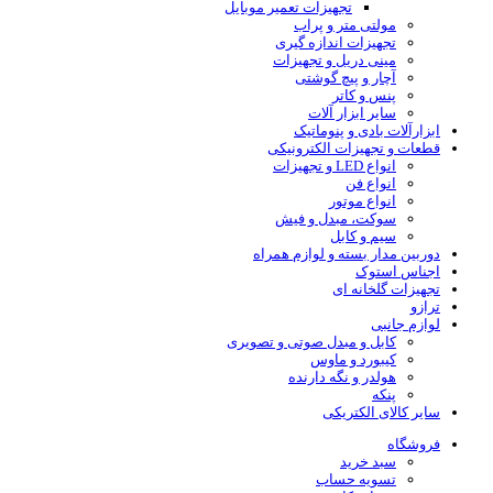
تجهیزات تعمیر موبایل
مولتی متر و پراب
تجهیزات اندازه گیری
مینی دریل و تجهیزات
آچار و پیچ گوشتی
پنس و کاتر
سایر ابزار آلات
ابزارآلات بادی و پنوماتیک
قطعات و تجهیزات الکترونیکی
انواع LED و تجهیزات
انواع فن
انواع موتور
سوکت، مبدل و فیش
سیم و کابل
دوربین مدار بسته و لوازم همراه
اجناس استوک
تجهیزات گلخانه ای
ترازو
لوازم جانبی
کابل و مبدل صوتی و تصویری
کیبورد و ماوس
هولدر و نگه دارنده
پنکه
سایر کالای الکتریکی
فروشگاه
سبد خرید
تسویه حساب