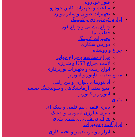
فیوز خودرویی
ساعت و تجهیزات کابین خودرو
تجهیزات صوتی و سایر موارد
لوازم کوه نوردی و کمپینگ
چراغ پیشانی و چراغ قوه
قطب نما
تجهیزات کمپینگ
دوربین شکاری
چراغ و روشنایی
چراغ مطالعه و چراغ خواب
لامپ ،چراغ USB و شارژی
انواع ریسه و تجهیزات نورپردازی
منابع تغذیه، آداپتور و اینورتر
آداپتورهای دیواری و بین راهی
منبع تغذیه آزمایشگاهی و سوئیچینگ صنعتی
اینورتر و کانورتر
باتری
باتری قلمی، نیم قلمی و سکه ای
باتری شارژی لیتیومی و خشک
جاباتری، شارژر و تستر باتری
ابزارآلات و تجهیزات
ابزار مونتاژ، تعمیر و لحیم کاری