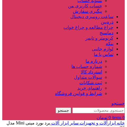
تسویه حساب
حساب کاربری من
پیگیری سفارش
ساعت‌ رومیزی دیجیتال
ذره‌بین‌
چراغ مطالعه و چراغ خواب
دماسنج‌
کرنومتر و تایمر
پنکه
لوازم جانبی
تماس با ما
درباره ما
شماره حساب ها
استرداد کالا
سوالات متداول
ثبت شکایات
راهنمای خرید
شرایط و قوانین فروشگاه
جستجو
جستجو
0
items
0
تومان
خانه
ابزارآلات و تجهیزات
سایر ابزار آلات
برد بورد مینی Mini مدل