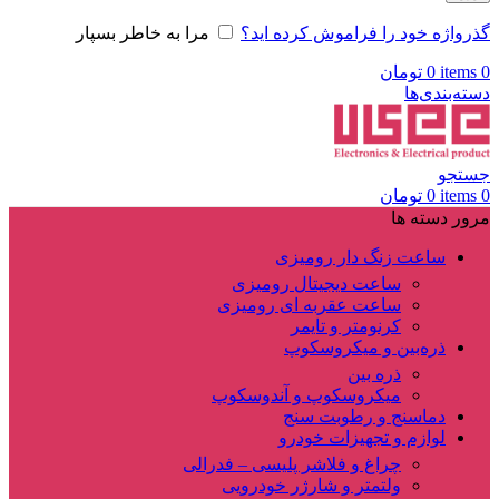
گذرواژه خود را فراموش کرده اید؟
مرا به خاطر بسپار
0
items
0
تومان
دسته‌بندی‌ها
جستجو
0
items
0
تومان
مرور دسته ها
ساعت زنگ دار رومیزی
ساعت دیجیتال رومیزی
ساعت عقربه ای رومیزی
کرنومتر و تایمر
ذره‌بین و میکروسکوپ
ذره بین
میکروسکوپ و آندوسکوپ
دماسنج و رطوبت سنج
لوازم و تجهیزات خودرو
چراغ و فلاشر پلیسی – فدرالی
ولتمتر و شارژر خودرویی