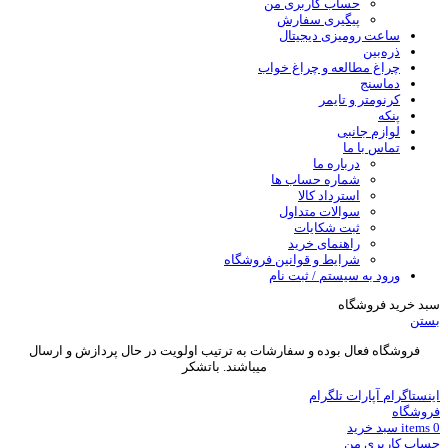
حساب کاربری من
پیگیری سفارش
ساعت‌ رومیزی دیجیتال
ذره‌بین‌
چراغ مطالعه و چراغ خواب
دماسنج‌
کرنومتر و تایمر
پنکه
لوازم جانبی
تماس با ما
درباره ما
شماره حساب ها
استرداد کالا
سوالات متداول
ثبت شکایات
راهنمای خرید
شرایط و قوانین فروشگاه
ورود به سیستم / ثبت نام
سبد خرید فروشگاه
بستن
فروشگاه فعال بوده و سفارشات به ترتیب اولویت در حال پردازش و ارسال
میباشند. باتشکر
اینستاگرام
آپارات
تلگرام
فروشگاه
0
items
سبد خريد
حساب کاربری من