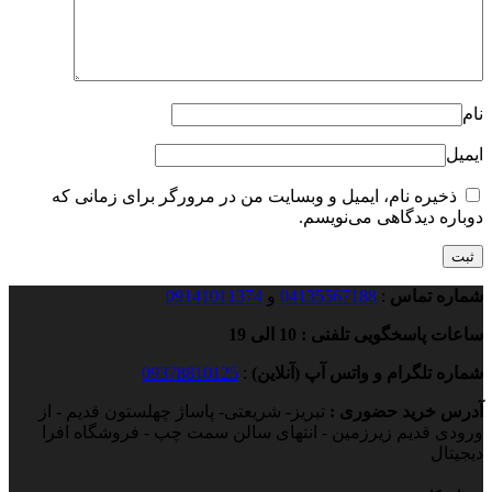
نام
ایمیل
ذخیره نام، ایمیل و وبسایت من در مرورگر برای زمانی که
دوباره دیدگاهی می‌نویسم.
شماره تماس
:
04135567188
و
09141011374
ساعات پاسخگویی تلفنی : 10 الی 19
شماره تلگرام و واتس آپ (آنلاین)
:
09378810125
آدرس خرید حضوری :
تبریز- شریعتی- پاساژ چهلستون قدیم - از
ورودی قدیم زیرزمین - انتهای سالن سمت چپ - فروشگاه افرا
دیجیتال