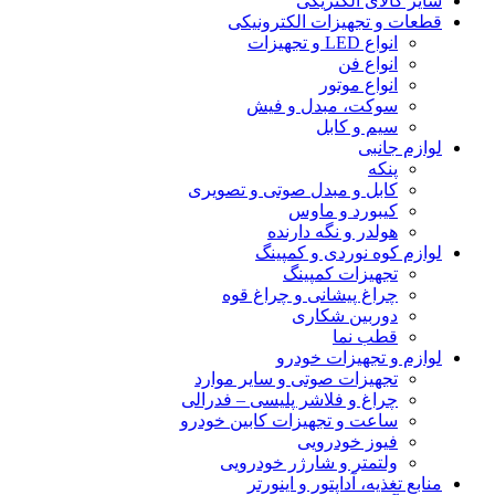
سایر کالای الکتریکی
قطعات و تجهیزات الکترونیکی
انواع LED و تجهیزات
انواع فن
انواع موتور
سوکت، مبدل و فیش
سیم و کابل
لوازم جانبی
پنکه
کابل و مبدل صوتی و تصویری
کیبورد و ماوس
هولدر و نگه دارنده
لوازم کوه نوردی و کمپینگ
تجهیزات کمپینگ
چراغ پیشانی و چراغ قوه
دوربین شکاری
قطب نما
لوازم و تجهیزات خودرو
تجهیزات صوتی و سایر موارد
چراغ و فلاشر پلیسی – فدرالی
ساعت و تجهیزات کابین خودرو
فیوز خودرویی
ولتمتر و شارژر خودرویی
منابع تغذیه، آداپتور و اینورتر