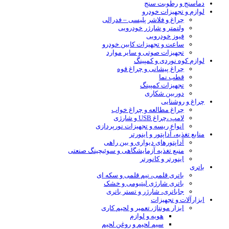
دماسنج و رطوبت سنج
لوازم و تجهیزات خودرو
چراغ و فلاشر پلیسی – فدرالی
ولتمتر و شارژر خودرویی
فیوز خودرویی
ساعت و تجهیزات کابین خودرو
تجهیزات صوتی و سایر موارد
لوازم کوه نوردی و کمپینگ
چراغ پیشانی و چراغ قوه
قطب نما
تجهیزات کمپینگ
دوربین شکاری
چراغ و روشنایی
چراغ مطالعه و چراغ خواب
لامپ ،چراغ USB و شارژی
انواع ریسه و تجهیزات نورپردازی
منابع تغذیه، آداپتور و اینورتر
آداپتورهای دیواری و بین راهی
منبع تغذیه آزمایشگاهی و سوئیچینگ صنعتی
اینورتر و کانورتر
باتری
باتری قلمی، نیم قلمی و سکه ای
باتری شارژی لیتیومی و خشک
جاباتری، شارژر و تستر باتری
ابزارآلات و تجهیزات
ابزار مونتاژ، تعمیر و لحیم کاری
هویه و لوازم
سیم لحیم و روغن لحیم