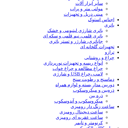
سایر ابزار آلات
مولتی متر و پراب
مینی دریل و تجهیزات
اجناس استوک
باتری
باتری شارژی لیتیومی و خشک
باتری قلمی، نیم قلمی و سکه ای
جاباتری، شارژر و تستر باتری
تجهیزات گلخانه ای
ترازو
چراغ و روشنایی
انواع ریسه و تجهیزات نورپردازی
چراغ مطالعه و چراغ خواب
لامپ ،چراغ USB و شارژی
دماسنج و رطوبت سنج
دوربین مدار بسته و لوازم همراه
ذره‌بین و میکروسکوپ
ذره بین
میکروسکوپ و آندوسکوپ
ساعت زنگ دار رومیزی
ساعت دیجیتال رومیزی
ساعت عقربه ای رومیزی
کرنومتر و تایمر