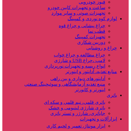
فیوز خودرویی
ساعت و تجهیزات کابین خودرو
تجهیزات صوتی و سایر موارد
لوازم کوه نوردی و کمپینگ
چراغ پیشانی و چراغ قوه
قطب نما
تجهیزات کمپینگ
دوربین شکاری
چراغ و روشنایی
چراغ مطالعه و چراغ خواب
لامپ ،چراغ USB و شارژی
انواع ریسه و تجهیزات نورپردازی
منابع تغذیه، آداپتور و اینورتر
آداپتورهای دیواری و بین راهی
منبع تغذیه آزمایشگاهی و سوئیچینگ صنعتی
اینورتر و کانورتر
باتری
باتری قلمی، نیم قلمی و سکه ای
باتری شارژی لیتیومی و خشک
جاباتری، شارژر و تستر باتری
ابزارآلات و تجهیزات
ابزار مونتاژ، تعمیر و لحیم کاری