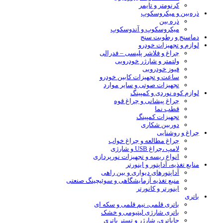
کرنومتر و تایمر
ذره‌بین و میکروسکوپ
ذره بین
میکروسکوپ و آندوسکوپ
دماسنج و رطوبت سنج
لوازم و تجهیزات خودرو
چراغ و فلاشر پلیسی – فدرالی
ولتمتر و شارژر خودرویی
فیوز خودرویی
ساعت و تجهیزات کابین خودرو
تجهیزات صوتی و سایر موارد
لوازم کوه نوردی و کمپینگ
چراغ پیشانی و چراغ قوه
قطب نما
تجهیزات کمپینگ
دوربین شکاری
چراغ و روشنایی
چراغ مطالعه و چراغ خواب
لامپ ،چراغ USB و شارژی
انواع ریسه و تجهیزات نورپردازی
منابع تغذیه، آداپتور و اینورتر
آداپتورهای دیواری و بین راهی
منبع تغذیه آزمایشگاهی و سوئیچینگ صنعتی
اینورتر و کانورتر
باتری
باتری قلمی، نیم قلمی و سکه ای
باتری شارژی لیتیومی و خشک
جاباتری، شارژر و تستر باتری