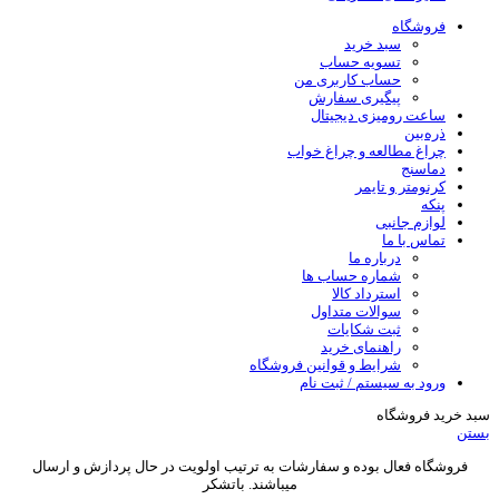
فروشگاه
سبد خرید
تسویه حساب
حساب کاربری من
پیگیری سفارش
ساعت‌ رومیزی دیجیتال
ذره‌بین‌
چراغ مطالعه و چراغ خواب
دماسنج‌
کرنومتر و تایمر
پنکه
لوازم جانبی
تماس با ما
درباره ما
شماره حساب ها
استرداد کالا
سوالات متداول
ثبت شکایات
راهنمای خرید
شرایط و قوانین فروشگاه
ورود به سیستم / ثبت نام
سبد خرید فروشگاه
بستن
فروشگاه فعال بوده و سفارشات به ترتیب اولویت در حال پردازش و ارسال
میباشند. باتشکر