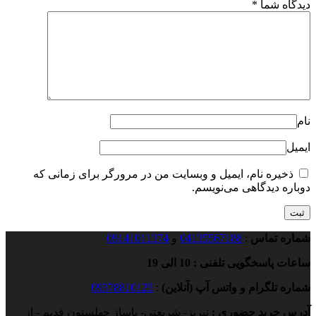
دیدگاه شما
*
نام
ایمیل
ذخیره نام، ایمیل و وبسایت من در مرورگر برای زمانی که
دوباره دیدگاهی می‌نویسم.
شماره تماس
:
04135567188
و
09141011374
ساعات پاسخگویی تلفنی : 10 الی 19
شماره تلگرام و واتس آپ (آنلاین)
:
09378810125
آدرس خرید حضوری :
تبریز- شریعتی- پاساژ چهلستون قدیم - از