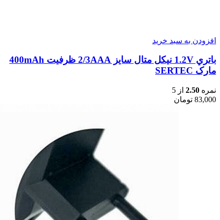
افزودن به سبد خرید
باتري 1.2V نيکل متال سایز 2/3AAA ظرفیت 400mAh
مارک SERTEC
نمره
2.50
از 5
83,000
تومان