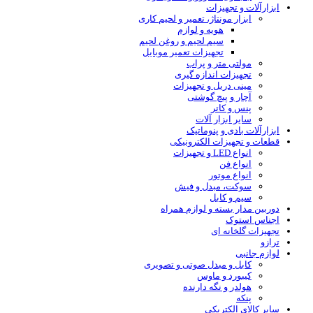
ابزارآلات و تجهیزات
ابزار مونتاژ، تعمیر و لحیم کاری
هویه و لوازم
سیم لحیم و روغن لحیم
تجهیزات تعمیر موبایل
مولتی متر و پراب
تجهیزات اندازه گیری
مینی دریل و تجهیزات
آچار و پیچ گوشتی
پنس و کاتر
سایر ابزار آلات
ابزارآلات بادی و پنوماتیک
قطعات و تجهیزات الکترونیکی
انواع LED و تجهیزات
انواع فن
انواع موتور
سوکت، مبدل و فیش
سیم و کابل
دوربین مدار بسته و لوازم همراه
اجناس استوک
تجهیزات گلخانه ای
ترازو
لوازم جانبی
کابل و مبدل صوتی و تصویری
کیبورد و ماوس
هولدر و نگه دارنده
پنکه
سایر کالای الکتریکی