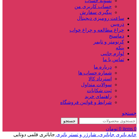
تسویه حساب
حساب کاربری من
پیگیری سفارش
ساعت‌ رومیزی دیجیتال
ذره‌بین‌
چراغ مطالعه و چراغ خواب
دماسنج‌
کرنومتر و تایمر
پنکه
لوازم جانبی
تماس با ما
درباره ما
شماره حساب ها
استرداد کالا
سوالات متداول
ثبت شکایات
راهنمای خرید
شرایط و قوانین فروشگاه
جستجو
جستجو
0
items
0
تومان
خانه
باتری
جاباتری، شارژر و تستر باتری
جاباتری قلمی دوتایی