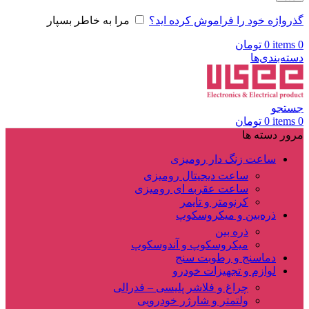
گذرواژه خود را فراموش کرده اید؟
مرا به خاطر بسپار
0
items
0
تومان
دسته‌بندی‌ها
جستجو
0
items
0
تومان
مرور دسته ها
ساعت زنگ دار رومیزی
ساعت دیجیتال رومیزی
ساعت عقربه ای رومیزی
کرنومتر و تایمر
ذره‌بین و میکروسکوپ
ذره بین
میکروسکوپ و آندوسکوپ
دماسنج و رطوبت سنج
لوازم و تجهیزات خودرو
چراغ و فلاشر پلیسی – فدرالی
ولتمتر و شارژر خودرویی