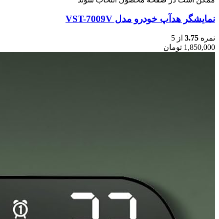
نمایشگر هدآپ خودرو مدل VST-7009V
نمره
3.75
از 5
1,850,000
تومان