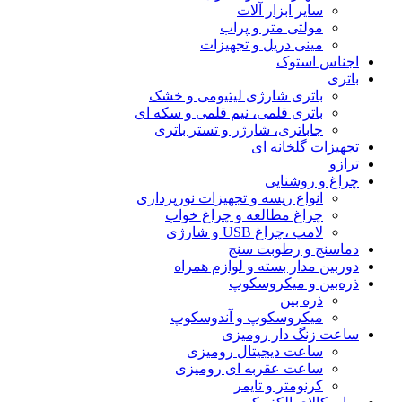
سایر ابزار آلات
مولتی متر و پراب
مینی دریل و تجهیزات
اجناس استوک
باتری
باتری شارژی لیتیومی و خشک
باتری قلمی، نیم قلمی و سکه ای
جاباتری، شارژر و تستر باتری
تجهیزات گلخانه ای
ترازو
چراغ و روشنایی
انواع ریسه و تجهیزات نورپردازی
چراغ مطالعه و چراغ خواب
لامپ ،چراغ USB و شارژی
دماسنج و رطوبت سنج
دوربین مدار بسته و لوازم همراه
ذره‌بین و میکروسکوپ
ذره بین
میکروسکوپ و آندوسکوپ
ساعت زنگ دار رومیزی
ساعت دیجیتال رومیزی
ساعت عقربه ای رومیزی
کرنومتر و تایمر