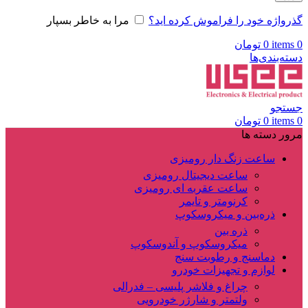
گذرواژه خود را فراموش کرده اید؟
مرا به خاطر بسپار
0
items
0
تومان
دسته‌بندی‌ها
جستجو
0
items
0
تومان
مرور دسته ها
ساعت زنگ دار رومیزی
ساعت دیجیتال رومیزی
ساعت عقربه ای رومیزی
کرنومتر و تایمر
ذره‌بین و میکروسکوپ
ذره بین
میکروسکوپ و آندوسکوپ
دماسنج و رطوبت سنج
لوازم و تجهیزات خودرو
چراغ و فلاشر پلیسی – فدرالی
ولتمتر و شارژر خودرویی