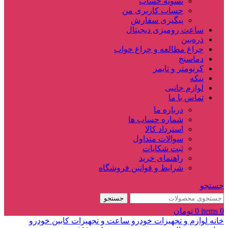
تسویه حساب
حساب کاربری من
پیگیری سفارش
ساعت‌ رومیزی دیجیتال
ذره‌بین‌
چراغ مطالعه و چراغ خواب
دماسنج‌
کرنومتر و تایمر
پنکه
لوازم جانبی
تماس با ما
درباره ما
شماره حساب ها
استرداد کالا
سوالات متداول
ثبت شکایات
راهنمای خرید
شرایط و قوانین فروشگاه
جستجو
جستجو
0
items
0
تومان
خانه
لوازم و تجهیزات خودرو
ساعت و تجهیزات کابین خودرو