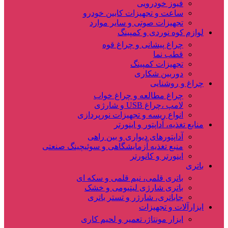
فیوز خودرویی
ساعت و تجهیزات کابین خودرو
تجهیزات صوتی و سایر موارد
لوازم کوه نوردی و کمپینگ
چراغ پیشانی و چراغ قوه
قطب نما
تجهیزات کمپینگ
دوربین شکاری
چراغ و روشنایی
چراغ مطالعه و چراغ خواب
لامپ ،چراغ USB و شارژی
انواع ریسه و تجهیزات نورپردازی
منابع تغذیه، آداپتور و اینورتر
آداپتورهای دیواری و بین راهی
منبع تغذیه آزمایشگاهی و سوئیچینگ صنعتی
اینورتر و کانورتر
باتری
باتری قلمی، نیم قلمی و سکه ای
باتری شارژی لیتیومی و خشک
جاباتری، شارژر و تستر باتری
ابزارآلات و تجهیزات
ابزار مونتاژ، تعمیر و لحیم کاری