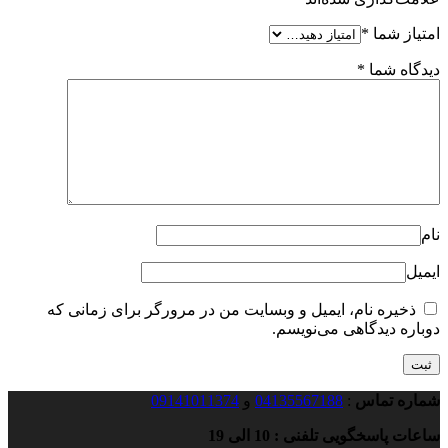
امتیاز شما
*
دیدگاه شما
*
نام
ایمیل
ذخیره نام، ایمیل و وبسایت من در مرورگر برای زمانی که
دوباره دیدگاهی می‌نویسم.
شماره تماس
:
04135567188
و
09141011374
ساعات پاسخگویی تلفنی : 10 الی 19