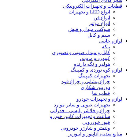
سایر کالای الکتریکی
قطعات و تجهیزات الکترونیکی
انواع LED و تجهیزات
انواع فن
انواع موتور
سوکت، مبدل و فیش
سیم و کابل
لوازم جانبی
پنکه
کابل و مبدل صوتی و تصویری
کیبورد و ماوس
هولدر و نگه دارنده
لوازم کوه نوردی و کمپینگ
تجهیزات کمپینگ
چراغ پیشانی و چراغ قوه
دوربین شکاری
قطب نما
لوازم و تجهیزات خودرو
تجهیزات صوتی و سایر موارد
چراغ و فلاشر پلیسی – فدرالی
ساعت و تجهیزات کابین خودرو
فیوز خودرویی
ولتمتر و شارژر خودرویی
منابع تغذیه، آداپتور و اینورتر