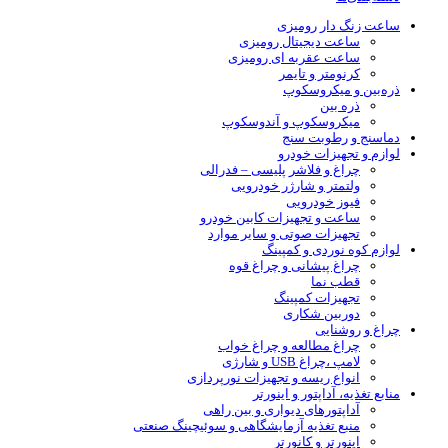
ساعت زنگ دار رومیزی
ساعت دیجیتال رومیزی
ساعت عقربه ای رومیزی
کرنومتر و تایمر
ذره‌بین و میکروسکوپ
ذره بین
میکروسکوپ و آندوسکوپ
دماسنج و رطوبت سنج
لوازم و تجهیزات خودرو
چراغ و فلاشر پلیسی – فدرالی
ولتمتر و شارژر خودرویی
فیوز خودرویی
ساعت و تجهیزات کابین خودرو
تجهیزات صوتی و سایر موارد
لوازم کوه نوردی و کمپینگ
چراغ پیشانی و چراغ قوه
قطب نما
تجهیزات کمپینگ
دوربین شکاری
چراغ و روشنایی
چراغ مطالعه و چراغ خواب
لامپ ،چراغ USB و شارژی
انواع ریسه و تجهیزات نورپردازی
منابع تغذیه، آداپتور و اینورتر
آداپتورهای دیواری و بین راهی
منبع تغذیه آزمایشگاهی و سوئیچینگ صنعتی
اینورتر و کانورتر