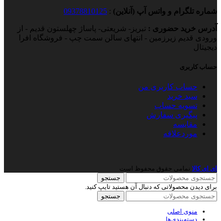
شماره تلگرام و واتس آپ (آنلاین)
:
09378810125
آدرس خرید حضوری :
تبریز- شریعتی- پاساژ چهلستون قدیم - از
ورودی قدیم زیرزمین - انتهای سالن سمت چپ - فروشگاه افرا
دیجیتال
حساب کاربری
حساب کاربری من
سبد خرید
تسویه حساب
پیگیری سفارش
مقایسه
موردعلاقه
ای ای کالا
نمامی حقوق محفوظ است
جستجو
برای دیدن محصولاتی که دنبال آن هستید تایپ کنید.
جستجو
منوی اصلی
دسته‌بندی‌ها