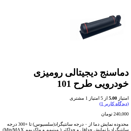
دماسنج دیجیتالی رومیزی
خودرویی طرح 101
امتیاز
5.00
از 5 امتیاز
1
مشتری
(دیدگاه کاربر
1
)
240,000
تومان
محدوده نمایش دما از ۰ درجه سانتیگراد(سلسیوس) تا +300 درجه
سانتیگراد با نمایش حداقل و حداکثر ( مینیمم و ماکزیمم Min/MAX)