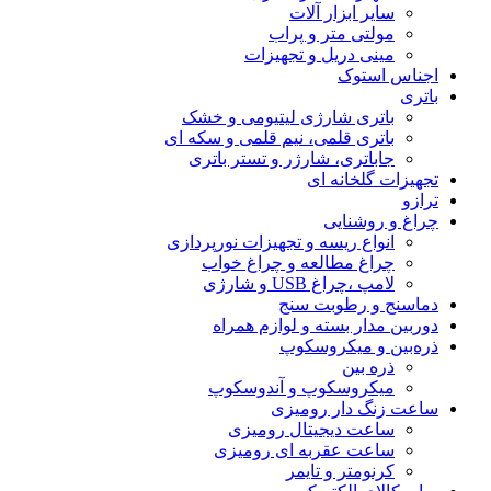
سایر ابزار آلات
مولتی متر و پراب
مینی دریل و تجهیزات
اجناس استوک
باتری
باتری شارژی لیتیومی و خشک
باتری قلمی، نیم قلمی و سکه ای
جاباتری، شارژر و تستر باتری
تجهیزات گلخانه ای
ترازو
چراغ و روشنایی
انواع ریسه و تجهیزات نورپردازی
چراغ مطالعه و چراغ خواب
لامپ ،چراغ USB و شارژی
دماسنج و رطوبت سنج
دوربین مدار بسته و لوازم همراه
ذره‌بین و میکروسکوپ
ذره بین
میکروسکوپ و آندوسکوپ
ساعت زنگ دار رومیزی
ساعت دیجیتال رومیزی
ساعت عقربه ای رومیزی
کرنومتر و تایمر