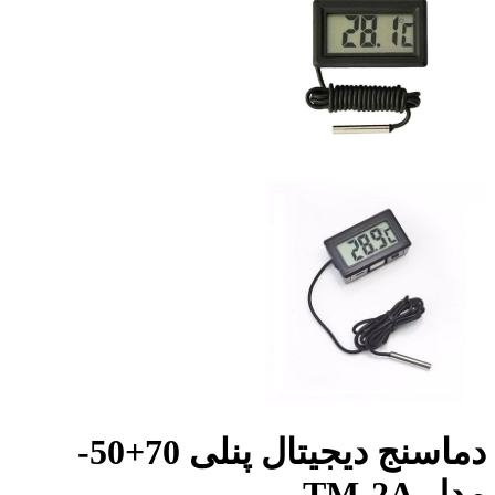
دماسنج دیجیتال پنلی 70+50-
مدل TM-2A