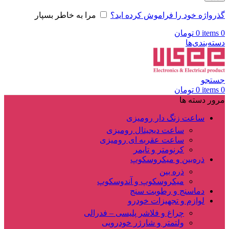
گذرواژه خود را فراموش کرده اید؟
مرا به خاطر بسپار
0
items
0
تومان
دسته‌بندی‌ها
جستجو
0
items
0
تومان
مرور دسته ها
ساعت زنگ دار رومیزی
ساعت دیجیتال رومیزی
ساعت عقربه ای رومیزی
کرنومتر و تایمر
ذره‌بین و میکروسکوپ
ذره بین
میکروسکوپ و آندوسکوپ
دماسنج و رطوبت سنج
لوازم و تجهیزات خودرو
چراغ و فلاشر پلیسی – فدرالی
ولتمتر و شارژر خودرویی