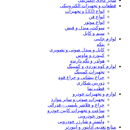
سایر کالای الکتریکی
قطعات و تجهیزات الکترونیکی
انواع LED و تجهیزات
انواع فن
انواع موتور
سوکت، مبدل و فیش
سیم و کابل
لوازم جانبی
پنکه
کابل و مبدل صوتی و تصویری
کیبورد و ماوس
هولدر و نگه دارنده
لوازم کوه نوردی و کمپینگ
تجهیزات کمپینگ
چراغ پیشانی و چراغ قوه
دوربین شکاری
قطب نما
لوازم و تجهیزات خودرو
تجهیزات صوتی و سایر موارد
چراغ و فلاشر پلیسی – فدرالی
ساعت و تجهیزات کابین خودرو
فیوز خودرویی
ولتمتر و شارژر خودرویی
منابع تغذیه، آداپتور و اینورتر