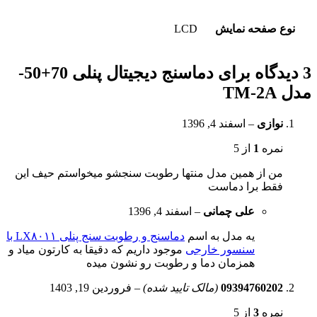
نوع صفحه نمایش
LCD
3 دیدگاه برای
دماسنج دیجیتال پنلی 70+50-
مدل TM-2A
نوازی
–
اسفند 4, 1396
نمره
1
از 5
من از همین مدل منتها رطوبت سنجشو میخواستم حیف این
فقط برا دماست
علی چمانی
–
اسفند 4, 1396
یه مدل به اسم
دماسنج و رطوبت سنج پنلی LX۸۰۱۱ با
سنسور خارجی
موجود داریم که دقیقا به کارتون میاد و
همزمان دما و رطوبت رو نشون میده
09394760202
(مالک تایید شده)
–
فروردین 19, 1403
نمره
3
از 5