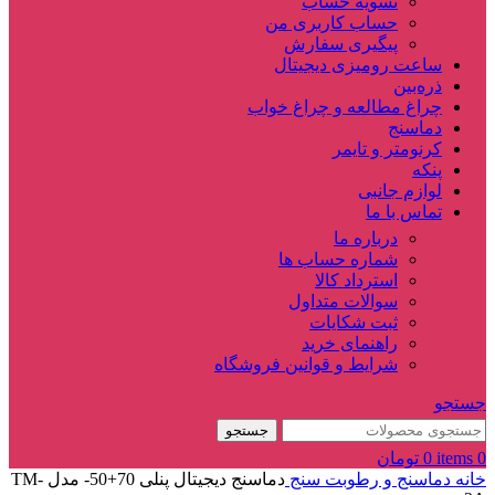
تسویه حساب
حساب کاربری من
پیگیری سفارش
ساعت‌ رومیزی دیجیتال
ذره‌بین‌
چراغ مطالعه و چراغ خواب
دماسنج‌
کرنومتر و تایمر
پنکه
لوازم جانبی
تماس با ما
درباره ما
شماره حساب ها
استرداد کالا
سوالات متداول
ثبت شکایات
راهنمای خرید
شرایط و قوانین فروشگاه
جستجو
جستجو
0
items
0
تومان
خانه
دماسنج و رطوبت سنج
دماسنج دیجیتال پنلی 70+50- مدل TM-