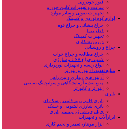
فیوز خودرویی
ساعت و تجهیزات کابین خودرو
تجهیزات صوتی و سایر موارد
لوازم کوه نوردی و کمپینگ
چراغ پیشانی و چراغ قوه
قطب نما
تجهیزات کمپینگ
دوربین شکاری
چراغ و روشنایی
چراغ مطالعه و چراغ خواب
لامپ ،چراغ USB و شارژی
انواع ریسه و تجهیزات نورپردازی
منابع تغذیه، آداپتور و اینورتر
آداپتورهای دیواری و بین راهی
منبع تغذیه آزمایشگاهی و سوئیچینگ صنعتی
اینورتر و کانورتر
باتری
باتری قلمی، نیم قلمی و سکه ای
باتری شارژی لیتیومی و خشک
جاباتری، شارژر و تستر باتری
ابزارآلات و تجهیزات
ابزار مونتاژ، تعمیر و لحیم کاری