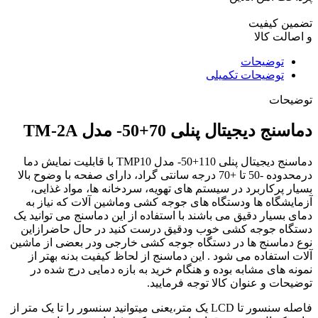
تضمین کیفیت
و اصالت کالا
توضیحات
توضیحات تکمیلی
توضیحات
دماسنج دیجیتال پنلی 70+50- مدل TM-2A
دماسنج دیجیتال پنلی 110+50- مدل TMP10 با قابلیت نمایش دما
درمحدوده -50 تا +70 درجه سانتی گراد، دارای صفحه با وضوح بالا
بسیار پرکاربرد در سیستم های تهویه، سردخانه ها، مواد غذایی،
آزمایشگاه ها ودستگاه های جوجه کشی وماشین آلات که نیاز به
دمای بسیار دقیق می باشند با استفاده از این دماسنج می توانید یک
دستگاه جوجه کشی خوب ودقیق درست کنید در حال حاضرازاین
نوع دماسنج ها در دستگاه جوجه کشی خارجی ودر بعضی از ماشین
آلات استفاده می شود . این دماسنج از لحاظ کیفیت بدنه بهتر از
نمونه های مشابه بوده و هنگام خرید به بازه دمایی درج شده در
توضیحات و عنوان کالا توجه فرمایید.
فاصله سنسور تا LCD یک متر،یعنی میتوانید سنسور را تا یک متر از