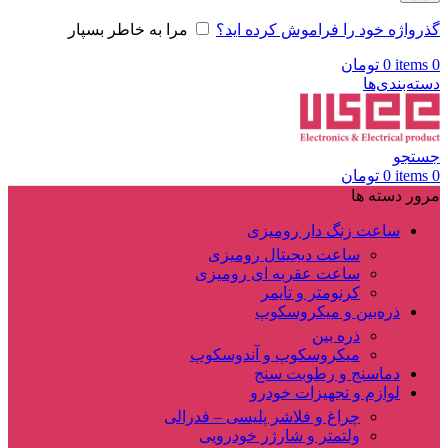
گذرواژه خود را فراموش کرده اید؟
مرا به خاطر بسپار
0
items
0
تومان
دسته‌بندی‌ها
جستجو
0
items
0
تومان
مرور دسته ها
ساعت زنگ دار رومیزی
ساعت دیجیتال رومیزی
ساعت عقربه ای رومیزی
کرنومتر و تایمر
ذره‌بین و میکروسکوپ
ذره بین
میکروسکوپ و آندوسکوپ
دماسنج و رطوبت سنج
لوازم و تجهیزات خودرو
چراغ و فلاشر پلیسی – فدرالی
ولتمتر و شارژر خودرویی