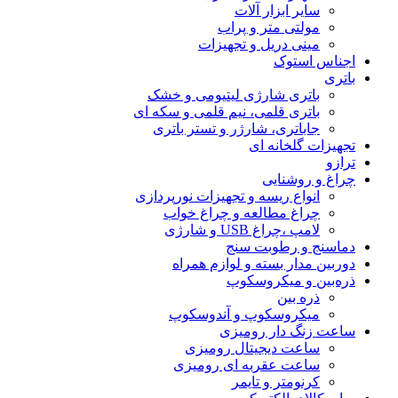
سایر ابزار آلات
مولتی متر و پراب
مینی دریل و تجهیزات
اجناس استوک
باتری
باتری شارژی لیتیومی و خشک
باتری قلمی، نیم قلمی و سکه ای
جاباتری، شارژر و تستر باتری
تجهیزات گلخانه ای
ترازو
چراغ و روشنایی
انواع ریسه و تجهیزات نورپردازی
چراغ مطالعه و چراغ خواب
لامپ ،چراغ USB و شارژی
دماسنج و رطوبت سنج
دوربین مدار بسته و لوازم همراه
ذره‌بین و میکروسکوپ
ذره بین
میکروسکوپ و آندوسکوپ
ساعت زنگ دار رومیزی
ساعت دیجیتال رومیزی
ساعت عقربه ای رومیزی
کرنومتر و تایمر