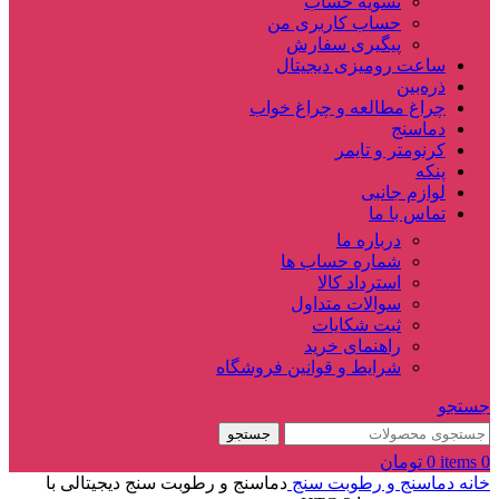
تسویه حساب
حساب کاربری من
پیگیری سفارش
ساعت‌ رومیزی دیجیتال
ذره‌بین‌
چراغ مطالعه و چراغ خواب
دماسنج‌
کرنومتر و تایمر
پنکه
لوازم جانبی
تماس با ما
درباره ما
شماره حساب ها
استرداد کالا
سوالات متداول
ثبت شکایات
راهنمای خرید
شرایط و قوانین فروشگاه
جستجو
جستجو
0
items
0
تومان
خانه
دماسنج و رطوبت سنج
دماسنج و رطوبت سنج دیجیتالی با