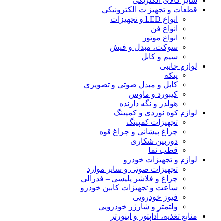
سایر کالای الکتریکی
قطعات و تجهیزات الکترونیکی
انواع LED و تجهیزات
انواع فن
انواع موتور
سوکت، مبدل و فیش
سیم و کابل
لوازم جانبی
پنکه
کابل و مبدل صوتی و تصویری
کیبورد و ماوس
هولدر و نگه دارنده
لوازم کوه نوردی و کمپینگ
تجهیزات کمپینگ
چراغ پیشانی و چراغ قوه
دوربین شکاری
قطب نما
لوازم و تجهیزات خودرو
تجهیزات صوتی و سایر موارد
چراغ و فلاشر پلیسی – فدرالی
ساعت و تجهیزات کابین خودرو
فیوز خودرویی
ولتمتر و شارژر خودرویی
منابع تغذیه، آداپتور و اینورتر