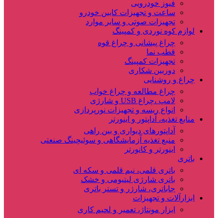
فیوز خودرویی
ساعت و تجهیزات کابین خودرو
تجهیزات صوتی و سایر موارد
لوازم کوه نوردی و کمپینگ
چراغ پیشانی و چراغ قوه
قطب نما
تجهیزات کمپینگ
دوربین شکاری
چراغ و روشنایی
چراغ مطالعه و چراغ خواب
لامپ ،چراغ USB و شارژی
انواع ریسه و تجهیزات نورپردازی
منابع تغذیه، آداپتور و اینورتر
آداپتورهای دیواری و بین راهی
منبع تغذیه آزمایشگاهی و سوئیچینگ صنعتی
اینورتر و کانورتر
باتری
باتری قلمی، نیم قلمی و سکه ای
باتری شارژی لیتیومی و خشک
جاباتری، شارژر و تستر باتری
ابزارآلات و تجهیزات
ابزار مونتاژ، تعمیر و لحیم کاری