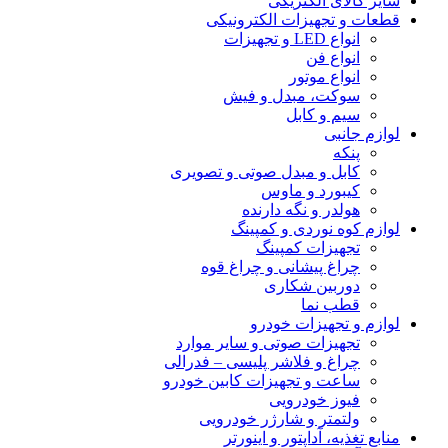
سایر کالای الکتریکی
قطعات و تجهیزات الکترونیکی
انواع LED و تجهیزات
انواع فن
انواع موتور
سوکت، مبدل و فیش
سیم و کابل
لوازم جانبی
پنکه
کابل و مبدل صوتی و تصویری
کیبورد و ماوس
هولدر و نگه دارنده
لوازم کوه نوردی و کمپینگ
تجهیزات کمپینگ
چراغ پیشانی و چراغ قوه
دوربین شکاری
قطب نما
لوازم و تجهیزات خودرو
تجهیزات صوتی و سایر موارد
چراغ و فلاشر پلیسی – فدرالی
ساعت و تجهیزات کابین خودرو
فیوز خودرویی
ولتمتر و شارژر خودرویی
منابع تغذیه، آداپتور و اینورتر