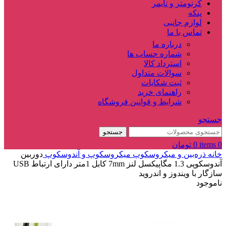
کرنومتر و تایمر
پنکه
لوازم جانبی
تماس با ما
درباره ما
شماره حساب ها
استرداد کالا
سوالات متداول
ثبت شکایات
راهنمای خرید
شرایط و قوانین فروشگاه
جستجو
جستجو
0
items
0
تومان
خانه
ذره‌بین و میکروسکوپ
میکروسکوپ و آندوسکوپ
دوربین
آندوسکوپی 1.3 مگاپیکسل لنز 7mm کابل 1متر دارای ارتباط USB
سازگار با ویندوز و اندروید
ناموجود