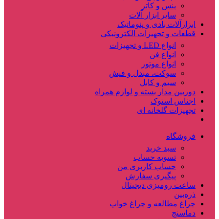
پنس و کاتر
سایر ابزار آلات
ابزارآلات بادی و پنوماتیک
قطعات و تجهیزات الکترونیکی
انواع LED و تجهیزات
انواع فن
انواع موتور
سوکت، مبدل و فیش
سیم و کابل
دوربین مدار بسته و لوازم همراه
اجناس استوک
تجهیزات گلخانه ای
فروشگاه
سبد خرید
تسویه حساب
حساب کاربری من
پیگیری سفارش
ساعت‌ رومیزی دیجیتال
ذره‌بین‌
چراغ مطالعه و چراغ خواب
دماسنج‌