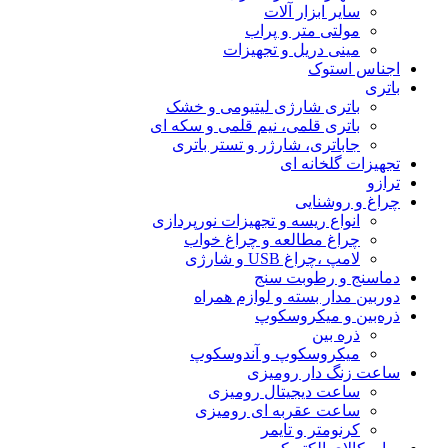
سایر ابزار آلات
مولتی متر و پراب
مینی دریل و تجهیزات
اجناس استوک
باتری
باتری شارژی لیتیومی و خشک
باتری قلمی، نیم قلمی و سکه ای
جاباتری، شارژر و تستر باتری
تجهیزات گلخانه ای
ترازو
چراغ و روشنایی
انواع ریسه و تجهیزات نورپردازی
چراغ مطالعه و چراغ خواب
لامپ ،چراغ USB و شارژی
دماسنج و رطوبت سنج
دوربین مدار بسته و لوازم همراه
ذره‌بین و میکروسکوپ
ذره بین
میکروسکوپ و آندوسکوپ
ساعت زنگ دار رومیزی
ساعت دیجیتال رومیزی
ساعت عقربه ای رومیزی
کرنومتر و تایمر