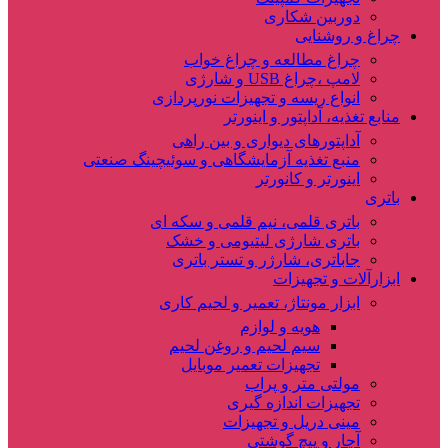
دوربین شکاری
چراغ و روشنایی
چراغ مطالعه و چراغ خواب
لامپ ،چراغ USB و شارژی
انواع ریسه و تجهیزات نورپردازی
منابع تغذیه، آداپتور و اینورتر
آداپتورهای دیواری و بین راهی
منبع تغذیه آزمایشگاهی و سوئیچینگ صنعتی
اینورتر و کانورتر
باتری
باتری قلمی، نیم قلمی و سکه ای
باتری شارژی لیتیومی و خشک
جاباتری، شارژر و تستر باتری
ابزارآلات و تجهیزات
ابزار مونتاژ، تعمیر و لحیم کاری
هویه و لوازم
سیم لحیم و روغن لحیم
تجهیزات تعمیر موبایل
مولتی متر و پراب
تجهیزات اندازه گیری
مینی دریل و تجهیزات
آچار و پیچ گوشتی