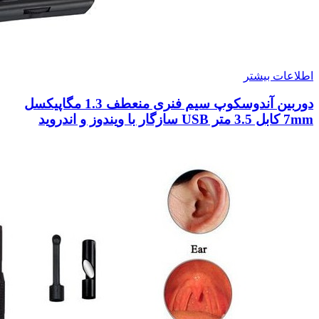
اطلاعات بیشتر
دوربین آندوسکوپ سیم فنری منعطف 1.3 مگاپیکسل
7mm کابل 3.5 متر USB سازگار با ویندوز و اندروید