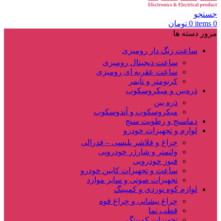
جستجو
0
items
0
تومان
مرور دسته ها
ساعت زنگ دار رومیزی
ساعت دیجیتال رومیزی
ساعت عقربه ای رومیزی
کرنومتر و تایمر
ذره‌بین و میکروسکوپ
ذره بین
میکروسکوپ و آندوسکوپ
دماسنج و رطوبت سنج
لوازم و تجهیزات خودرو
چراغ و فلاشر پلیسی – فدرالی
ولتمتر و شارژر خودرویی
فیوز خودرویی
ساعت و تجهیزات کابین خودرو
تجهیزات صوتی و سایر موارد
لوازم کوه نوردی و کمپینگ
چراغ پیشانی و چراغ قوه
قطب نما
تجهیزات کمپینگ