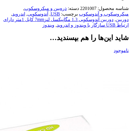
شناسه محصول:
2201007
دسته:
ذره‌بین و میکروسکوپ
,
میکروسکوپ و آندوسکوپ
برچسب:
USB
,
آندوسکوپی
,
اندروید
,
دوربین
,
دوربین آندوسکوپی 1.3 مگاپیکسل لنز7mm کابل 1متر دارای
ارتباط USB سازگار با ویندوز و اندروید
,
ویندوز
شاید این‌ها را هم بپسندید…
ناموجود