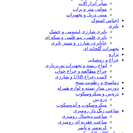
سایر ابزار آلات
مولتی متر و پراب
مینی دریل و تجهیزات
اجناس استوک
باتری
باتری شارژی لیتیومی و خشک
باتری قلمی، نیم قلمی و سکه ای
جاباتری، شارژر و تستر باتری
تجهیزات گلخانه ای
ترازو
چراغ و روشنایی
انواع ریسه و تجهیزات نورپردازی
چراغ مطالعه و چراغ خواب
لامپ ،چراغ USB و شارژی
دماسنج و رطوبت سنج
دوربین مدار بسته و لوازم همراه
ذره‌بین و میکروسکوپ
ذره بین
میکروسکوپ و آندوسکوپ
ساعت زنگ دار رومیزی
ساعت دیجیتال رومیزی
ساعت عقربه ای رومیزی
کرنومتر و تایمر