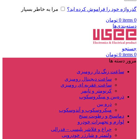
گذرواژه خود را فراموش کرده اید؟
مرا به خاطر بسپار
0
items
0
تومان
دسته‌بندی‌ها
جستجو
0
items
0
تومان
مرور دسته ها
ساعت زنگ دار رومیزی
ساعت دیجیتال رومیزی
ساعت عقربه ای رومیزی
کرنومتر و تایمر
ذره‌بین و میکروسکوپ
ذره بین
میکروسکوپ و آندوسکوپ
دماسنج و رطوبت سنج
لوازم و تجهیزات خودرو
چراغ و فلاشر پلیسی – فدرالی
ولتمتر و شارژر خودرویی