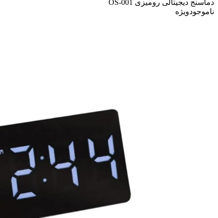
دماسنج دیجیتالی رومیزی OS-001
ناموجود
ویژه