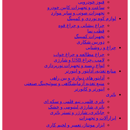
فیوز خودرویی
ساعت و تجهیزات کابین خودرو
تجهیزات صوتی و سایر موارد
لوازم کوه نوردی و کمپینگ
چراغ پیشانی و چراغ قوه
قطب نما
تجهیزات کمپینگ
دوربین شکاری
چراغ و روشنایی
چراغ مطالعه و چراغ خواب
لامپ ،چراغ USB و شارژی
انواع ریسه و تجهیزات نورپردازی
منابع تغذیه، آداپتور و اینورتر
آداپتورهای دیواری و بین راهی
منبع تغذیه آزمایشگاهی و سوئیچینگ صنعتی
اینورتر و کانورتر
باتری
باتری قلمی، نیم قلمی و سکه ای
باتری شارژی لیتیومی و خشک
جاباتری، شارژر و تستر باتری
ابزارآلات و تجهیزات
ابزار مونتاژ، تعمیر و لحیم کاری