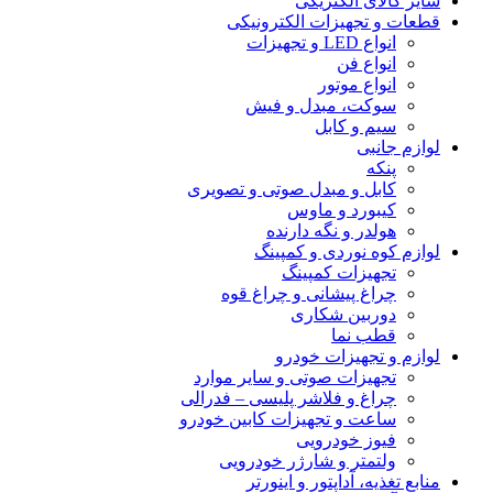
سایر کالای الکتریکی
قطعات و تجهیزات الکترونیکی
انواع LED و تجهیزات
انواع فن
انواع موتور
سوکت، مبدل و فیش
سیم و کابل
لوازم جانبی
پنکه
کابل و مبدل صوتی و تصویری
کیبورد و ماوس
هولدر و نگه دارنده
لوازم کوه نوردی و کمپینگ
تجهیزات کمپینگ
چراغ پیشانی و چراغ قوه
دوربین شکاری
قطب نما
لوازم و تجهیزات خودرو
تجهیزات صوتی و سایر موارد
چراغ و فلاشر پلیسی – فدرالی
ساعت و تجهیزات کابین خودرو
فیوز خودرویی
ولتمتر و شارژر خودرویی
منابع تغذیه، آداپتور و اینورتر