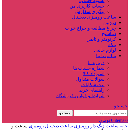
تسویه حساب
حساب کاربری من
پیگیری سفارش
ساعت‌ رومیزی دیجیتال
ذره‌بین‌
چراغ مطالعه و چراغ خواب
دماسنج‌
کرنومتر و تایمر
پنکه
لوازم جانبی
تماس با ما
درباره ما
شماره حساب ها
استرداد کالا
سوالات متداول
ثبت شکایات
راهنمای خرید
شرایط و قوانین فروشگاه
جستجو
جستجو
0
items
0
تومان
خانه
ساعت زنگ دار رومیزی
ساعت دیجیتال رومیزی
ساعت و