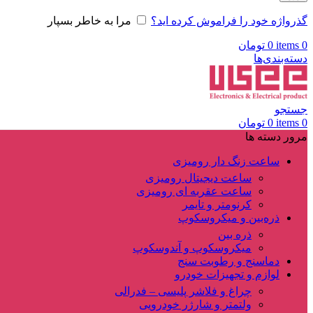
گذرواژه خود را فراموش کرده اید؟
مرا به خاطر بسپار
0
items
0
تومان
دسته‌بندی‌ها
جستجو
0
items
0
تومان
مرور دسته ها
ساعت زنگ دار رومیزی
ساعت دیجیتال رومیزی
ساعت عقربه ای رومیزی
کرنومتر و تایمر
ذره‌بین و میکروسکوپ
ذره بین
میکروسکوپ و آندوسکوپ
دماسنج و رطوبت سنج
لوازم و تجهیزات خودرو
چراغ و فلاشر پلیسی – فدرالی
ولتمتر و شارژر خودرویی