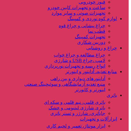
فیوز خودرویی
ساعت و تجهیزات کابین خودرو
تجهیزات صوتی و سایر موارد
لوازم کوه نوردی و کمپینگ
چراغ پیشانی و چراغ قوه
قطب نما
تجهیزات کمپینگ
دوربین شکاری
چراغ و روشنایی
چراغ مطالعه و چراغ خواب
لامپ ،چراغ USB و شارژی
انواع ریسه و تجهیزات نورپردازی
منابع تغذیه، آداپتور و اینورتر
آداپتورهای دیواری و بین راهی
منبع تغذیه آزمایشگاهی و سوئیچینگ صنعتی
اینورتر و کانورتر
باتری
باتری قلمی، نیم قلمی و سکه ای
باتری شارژی لیتیومی و خشک
جاباتری، شارژر و تستر باتری
ابزارآلات و تجهیزات
ابزار مونتاژ، تعمیر و لحیم کاری