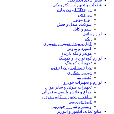
سایر کالای الکتریکی
قطعات و تجهیزات الکترونیکی
انواع LED و تجهیزات
انواع فن
انواع موتور
سوکت، مبدل و فیش
سیم و کابل
لوازم جانبی
پنکه
کابل و مبدل صوتی و تصویری
کیبورد و ماوس
هولدر و نگه دارنده
لوازم کوه نوردی و کمپینگ
تجهیزات کمپینگ
چراغ پیشانی و چراغ قوه
دوربین شکاری
قطب نما
لوازم و تجهیزات خودرو
تجهیزات صوتی و سایر موارد
چراغ و فلاشر پلیسی – فدرالی
ساعت و تجهیزات کابین خودرو
فیوز خودرویی
ولتمتر و شارژر خودرویی
منابع تغذیه، آداپتور و اینورتر