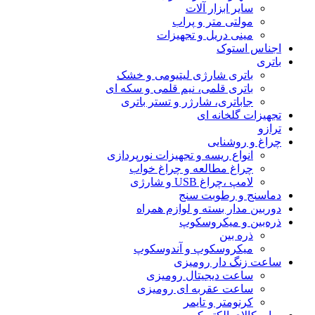
سایر ابزار آلات
مولتی متر و پراب
مینی دریل و تجهیزات
اجناس استوک
باتری
باتری شارژی لیتیومی و خشک
باتری قلمی، نیم قلمی و سکه ای
جاباتری، شارژر و تستر باتری
تجهیزات گلخانه ای
ترازو
چراغ و روشنایی
انواع ریسه و تجهیزات نورپردازی
چراغ مطالعه و چراغ خواب
لامپ ،چراغ USB و شارژی
دماسنج و رطوبت سنج
دوربین مدار بسته و لوازم همراه
ذره‌بین و میکروسکوپ
ذره بین
میکروسکوپ و آندوسکوپ
ساعت زنگ دار رومیزی
ساعت دیجیتال رومیزی
ساعت عقربه ای رومیزی
کرنومتر و تایمر