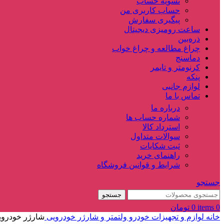
تسویه حساب
حساب کاربری من
پیگیری سفارش
ساعت‌ رومیزی دیجیتال
ذره‌بین‌
چراغ مطالعه و چراغ خواب
دماسنج‌
کرنومتر و تایمر
پنکه
لوازم جانبی
تماس با ما
درباره ما
شماره حساب ها
استرداد کالا
سوالات متداول
ثبت شکایات
راهنمای خرید
شرایط و قوانین فروشگاه
جستجو
جستجو
0
items
0
تومان
خانه
لوازم و تجهیزات خودرو
ولتمتر و شارژر خودرویی
شارژر خودرویی USB روپنلی گرد قرمز دو خروجی فست شارژ QC3.0 با نمایشگر ولتا