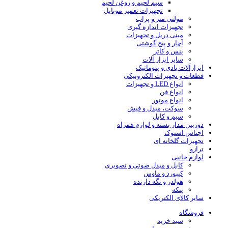
سیم لحیم و روغن لحیم
تجهیزات تعمیر موبایل
مولتی متر و پراب
تجهیزات اندازه گیری
مینی دریل و تجهیزات
آچار و پیچ گوشتی
پنس و کاتر
سایر ابزار آلات
ابزارآلات بادی و پنوماتیک
قطعات و تجهیزات الکترونیکی
انواع LED و تجهیزات
انواع فن
انواع موتور
سوکت، مبدل و فیش
سیم و کابل
دوربین مدار بسته و لوازم همراه
اجناس استوک
تجهیزات گلخانه ای
ترازو
لوازم جانبی
کابل و مبدل صوتی و تصویری
کیبورد و ماوس
هولدر و نگه دارنده
پنکه
سایر کالای الکتریکی
فروشگاه
سبد خرید