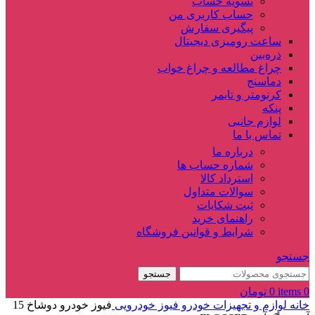
تسویه حساب
حساب کاربری من
پیگیری سفارش
ساعت‌ رومیزی دیجیتال
ذره‌بین‌
چراغ مطالعه و چراغ خواب
دماسنج‌
کرنومتر و تایمر
پنکه
لوازم جانبی
تماس با ما
درباره ما
شماره حساب ها
استرداد کالا
سوالات متداول
ثبت شکایات
راهنمای خرید
شرایط و قوانین فروشگاه
جستجو
جستجو
0
items
0
تومان
خانه
لوازم و تجهیزات خودرو
فیوز خودرویی
فیوز خودرو دوشاخ 15