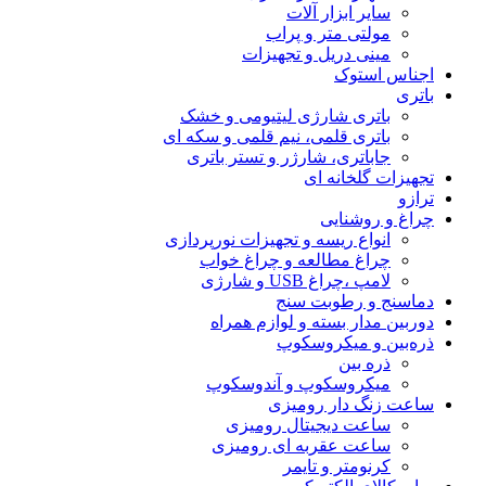
سایر ابزار آلات
مولتی متر و پراب
مینی دریل و تجهیزات
اجناس استوک
باتری
باتری شارژی لیتیومی و خشک
باتری قلمی، نیم قلمی و سکه ای
جاباتری، شارژر و تستر باتری
تجهیزات گلخانه ای
ترازو
چراغ و روشنایی
انواع ریسه و تجهیزات نورپردازی
چراغ مطالعه و چراغ خواب
لامپ ،چراغ USB و شارژی
دماسنج و رطوبت سنج
دوربین مدار بسته و لوازم همراه
ذره‌بین و میکروسکوپ
ذره بین
میکروسکوپ و آندوسکوپ
ساعت زنگ دار رومیزی
ساعت دیجیتال رومیزی
ساعت عقربه ای رومیزی
کرنومتر و تایمر