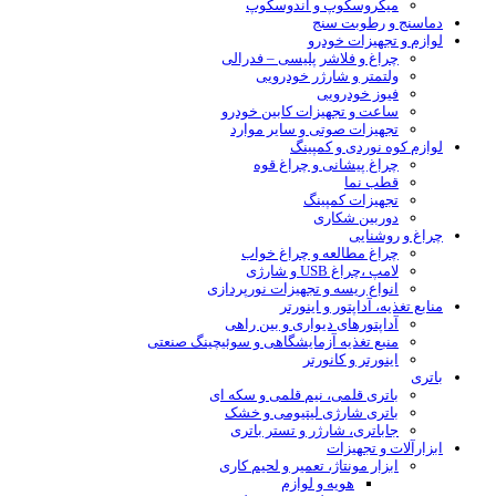
میکروسکوپ و آندوسکوپ
دماسنج و رطوبت سنج
لوازم و تجهیزات خودرو
چراغ و فلاشر پلیسی – فدرالی
ولتمتر و شارژر خودرویی
فیوز خودرویی
ساعت و تجهیزات کابین خودرو
تجهیزات صوتی و سایر موارد
لوازم کوه نوردی و کمپینگ
چراغ پیشانی و چراغ قوه
قطب نما
تجهیزات کمپینگ
دوربین شکاری
چراغ و روشنایی
چراغ مطالعه و چراغ خواب
لامپ ،چراغ USB و شارژی
انواع ریسه و تجهیزات نورپردازی
منابع تغذیه، آداپتور و اینورتر
آداپتورهای دیواری و بین راهی
منبع تغذیه آزمایشگاهی و سوئیچینگ صنعتی
اینورتر و کانورتر
باتری
باتری قلمی، نیم قلمی و سکه ای
باتری شارژی لیتیومی و خشک
جاباتری، شارژر و تستر باتری
ابزارآلات و تجهیزات
ابزار مونتاژ، تعمیر و لحیم کاری
هویه و لوازم