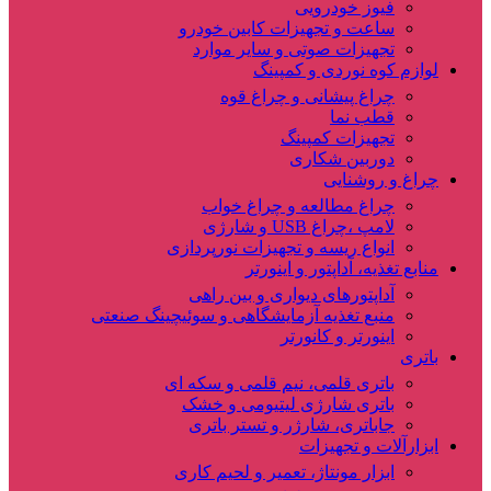
فیوز خودرویی
ساعت و تجهیزات کابین خودرو
تجهیزات صوتی و سایر موارد
لوازم کوه نوردی و کمپینگ
چراغ پیشانی و چراغ قوه
قطب نما
تجهیزات کمپینگ
دوربین شکاری
چراغ و روشنایی
چراغ مطالعه و چراغ خواب
لامپ ،چراغ USB و شارژی
انواع ریسه و تجهیزات نورپردازی
منابع تغذیه، آداپتور و اینورتر
آداپتورهای دیواری و بین راهی
منبع تغذیه آزمایشگاهی و سوئیچینگ صنعتی
اینورتر و کانورتر
باتری
باتری قلمی، نیم قلمی و سکه ای
باتری شارژی لیتیومی و خشک
جاباتری، شارژر و تستر باتری
ابزارآلات و تجهیزات
ابزار مونتاژ، تعمیر و لحیم کاری