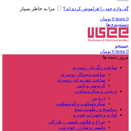
گذرواژه خود را فراموش کرده اید؟
مرا به خاطر بسپار
0
items
0
تومان
دسته‌بندی‌ها
جستجو
0
items
0
تومان
مرور دسته ها
ساعت زنگ دار رومیزی
ساعت دیجیتال رومیزی
ساعت عقربه ای رومیزی
کرنومتر و تایمر
ذره‌بین و میکروسکوپ
ذره بین
میکروسکوپ و آندوسکوپ
دماسنج و رطوبت سنج
لوازم و تجهیزات خودرو
چراغ و فلاشر پلیسی – فدرالی
ولتمتر و شارژر خودرویی