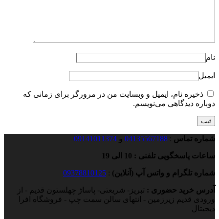
نام
ایمیل
ذخیره نام، ایمیل و وبسایت من در مرورگر برای زمانی که
دوباره دیدگاهی می‌نویسم.
شماره تماس
:
04135567188
و
09141011374
ساعات پاسخگویی تلفنی : 10 الی 19
شماره تلگرام و واتس آپ (آنلاین)
:
09378810125
آدرس خرید حضوری :
تبریز- شریعتی- پاساژ چهلستون قدیم - از
ورودی قدیم زیرزمین - انتهای سالن سمت چپ - فروشگاه افرا
دیجیتال