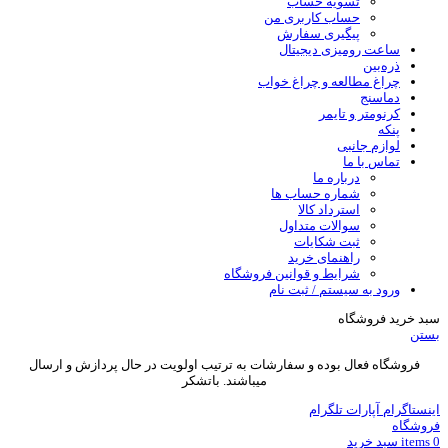
تسویه حساب
حساب کاربری من
پیگیری سفارش
ساعت‌ رومیزی دیجیتال
ذره‌بین‌
چراغ مطالعه و چراغ خواب
دماسنج‌
کرنومتر و تایمر
پنکه
لوازم جانبی
تماس با ما
درباره ما
شماره حساب ها
استرداد کالا
سوالات متداول
ثبت شکایات
راهنمای خرید
شرایط و قوانین فروشگاه
ورود به سیستم / ثبت نام
سبد خرید فروشگاه
بستن
فروشگاه فعال بوده و سفارشات به ترتیب اولویت در حال پردازش و ارسال
میباشند. باتشکر
اینستاگرام
آپارات
تلگرام
فروشگاه
0
items
سبد خريد