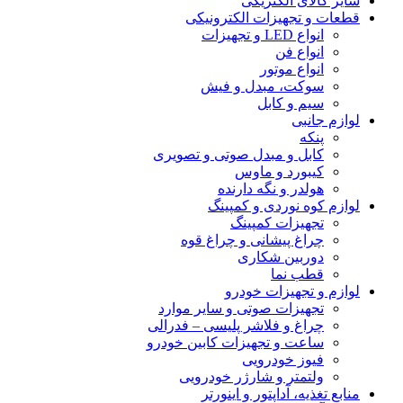
سایر کالای الکتریکی
قطعات و تجهیزات الکترونیکی
انواع LED و تجهیزات
انواع فن
انواع موتور
سوکت، مبدل و فیش
سیم و کابل
لوازم جانبی
پنکه
کابل و مبدل صوتی و تصویری
کیبورد و ماوس
هولدر و نگه دارنده
لوازم کوه نوردی و کمپینگ
تجهیزات کمپینگ
چراغ پیشانی و چراغ قوه
دوربین شکاری
قطب نما
لوازم و تجهیزات خودرو
تجهیزات صوتی و سایر موارد
چراغ و فلاشر پلیسی – فدرالی
ساعت و تجهیزات کابین خودرو
فیوز خودرویی
ولتمتر و شارژر خودرویی
منابع تغذیه، آداپتور و اینورتر