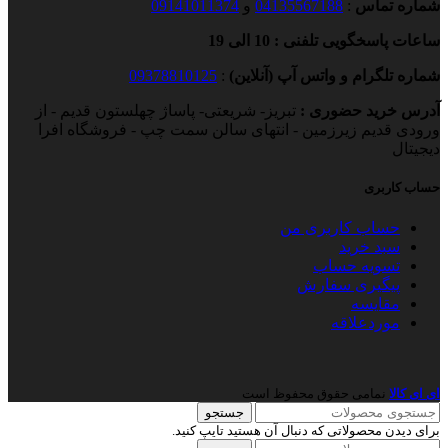
شماره تماس
:
04135567188
و
09141011374
ساعات پاسخگویی تلفنی : 10 الی 19
شماره تلگرام و واتس آپ (آنلاین)
:
09378810125
آدرس خرید حضوری :
تبریز- شریعتی- پاساژ چهلستون قدیم - از
ورودی قدیم زیرزمین - انتهای سالن سمت چپ - فروشگاه افرا
دیجیتال
حساب کاربری
حساب کاربری من
سبد خرید
تسویه حساب
پیگیری سفارش
مقایسه
موردعلاقه
ای ای کالا
نمامی حقوق محفوظ است
جستجو
برای دیدن محصولاتی که دنبال آن هستید تایپ کنید.