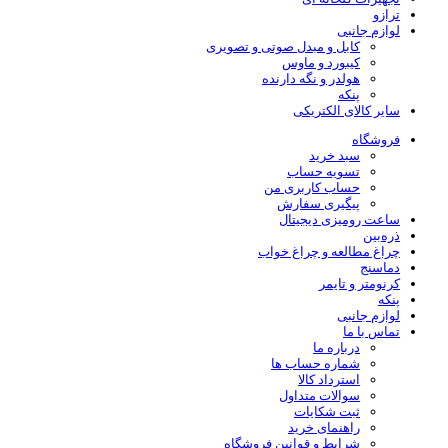
ترازو
لوازم جانبی
کابل و مبدل صوتی و تصویری
کیبورد و ماوس
هولدر و نگه دارنده
پنکه
سایر کالای الکتریکی
فروشگاه
سبد خرید
تسویه حساب
حساب کاربری من
پیگیری سفارش
ساعت‌ رومیزی دیجیتال
ذره‌بین‌
چراغ مطالعه و چراغ خواب
دماسنج‌
کرنومتر و تایمر
پنکه
لوازم جانبی
تماس با ما
درباره ما
شماره حساب ها
استرداد کالا
سوالات متداول
ثبت شکایات
راهنمای خرید
شرایط و قوانین فروشگاه