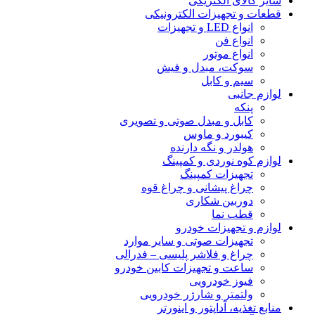
سایر کالای الکتریکی
قطعات و تجهیزات الکترونیکی
انواع LED و تجهیزات
انواع فن
انواع موتور
سوکت، مبدل و فیش
سیم و کابل
لوازم جانبی
پنکه
کابل و مبدل صوتی و تصویری
کیبورد و ماوس
هولدر و نگه دارنده
لوازم کوه نوردی و کمپینگ
تجهیزات کمپینگ
چراغ پیشانی و چراغ قوه
دوربین شکاری
قطب نما
لوازم و تجهیزات خودرو
تجهیزات صوتی و سایر موارد
چراغ و فلاشر پلیسی – فدرالی
ساعت و تجهیزات کابین خودرو
فیوز خودرویی
ولتمتر و شارژر خودرویی
منابع تغذیه، آداپتور و اینورتر