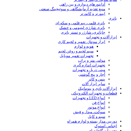
آداپتورهای دیواری و بین راهی
منبع تغذیه آزمایشگاهی و سوئیچینگ صنعتی
اینورتر و کانورتر
باتری
باتری قلمی، نیم قلمی و سکه ای
باتری شارژی لیتیومی و خشک
جاباتری، شارژر و تستر باتری
ابزارآلات و تجهیزات
ابزار مونتاژ، تعمیر و لحیم کاری
هویه و لوازم
سیم لحیم و روغن لحیم
تجهیزات تعمیر موبایل
مولتی متر و پراب
تجهیزات اندازه گیری
مینی دریل و تجهیزات
آچار و پیچ گوشتی
پنس و کاتر
سایر ابزار آلات
ابزارآلات بادی و پنوماتیک
قطعات و تجهیزات الکترونیکی
انواع LED و تجهیزات
انواع فن
انواع موتور
سوکت، مبدل و فیش
سیم و کابل
دوربین مدار بسته و لوازم همراه
اجناس استوک
تجهیزات گلخانه ای