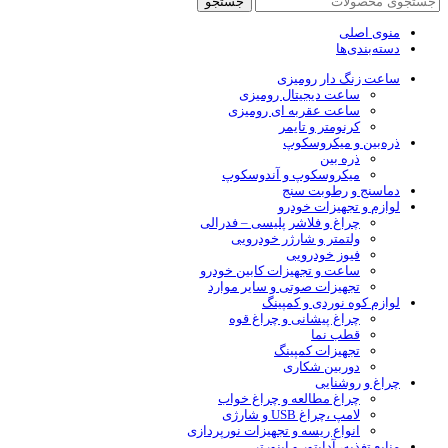
جستجو
منوی اصلی
دسته‌بندی‌ها
ساعت زنگ دار رومیزی
ساعت دیجیتال رومیزی
ساعت عقربه ای رومیزی
کرنومتر و تایمر
ذره‌بین و میکروسکوپ
ذره بین
میکروسکوپ و آندوسکوپ
دماسنج و رطوبت سنج
لوازم و تجهیزات خودرو
چراغ و فلاشر پلیسی – فدرالی
ولتمتر و شارژر خودرویی
فیوز خودرویی
ساعت و تجهیزات کابین خودرو
تجهیزات صوتی و سایر موارد
لوازم کوه نوردی و کمپینگ
چراغ پیشانی و چراغ قوه
قطب نما
تجهیزات کمپینگ
دوربین شکاری
چراغ و روشنایی
چراغ مطالعه و چراغ خواب
لامپ ،چراغ USB و شارژی
انواع ریسه و تجهیزات نورپردازی
منابع تغذیه، آداپتور و اینورتر