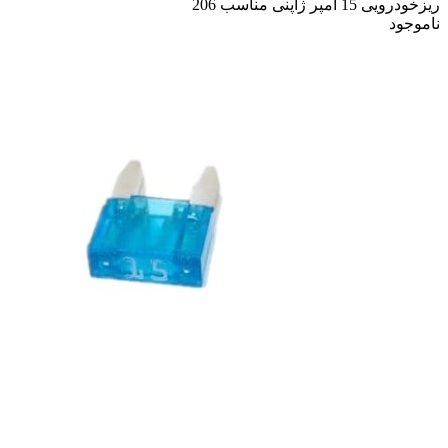
ریزخودرویی 15 آمپر ژاپنی مناسب 206
ناموجود