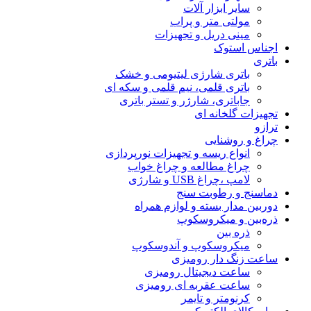
سایر ابزار آلات
مولتی متر و پراب
مینی دریل و تجهیزات
اجناس استوک
باتری
باتری شارژی لیتیومی و خشک
باتری قلمی، نیم قلمی و سکه ای
جاباتری، شارژر و تستر باتری
تجهیزات گلخانه ای
ترازو
چراغ و روشنایی
انواع ریسه و تجهیزات نورپردازی
چراغ مطالعه و چراغ خواب
لامپ ،چراغ USB و شارژی
دماسنج و رطوبت سنج
دوربین مدار بسته و لوازم همراه
ذره‌بین و میکروسکوپ
ذره بین
میکروسکوپ و آندوسکوپ
ساعت زنگ دار رومیزی
ساعت دیجیتال رومیزی
ساعت عقربه ای رومیزی
کرنومتر و تایمر