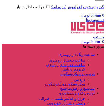
گذرواژه خود را فراموش کرده اید؟
مرا به خاطر بسپار
0
items
0
تومان
دسته‌بندی‌ها
جستجو
0
items
0
تومان
مرور دسته ها
ساعت زنگ دار رومیزی
ساعت دیجیتال رومیزی
ساعت عقربه ای رومیزی
کرنومتر و تایمر
ذره‌بین و میکروسکوپ
ذره بین
میکروسکوپ و آندوسکوپ
دماسنج و رطوبت سنج
لوازم و تجهیزات خودرو
چراغ و فلاشر پلیسی – فدرالی
ولتمتر و شارژر خودرویی