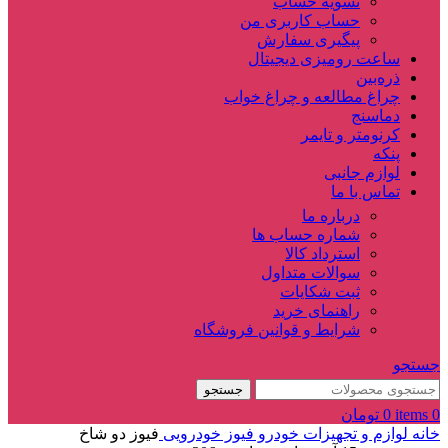
تسویه حساب
حساب کاربری من
پیگیری سفارش
ساعت‌ رومیزی دیجیتال
ذره‌بین‌
چراغ مطالعه و چراغ خواب
دماسنج‌
کرنومتر و تایمر
پنکه
لوازم جانبی
تماس با ما
درباره ما
شماره حساب ها
استرداد کالا
سوالات متداول
ثبت شکایات
راهنمای خرید
شرایط و قوانین فروشگاه
جستجو
جستجو
0
items
0
تومان
خانه
لوازم و تجهیزات خودرو
فیوز خودرویی
فیوز دو شاخ