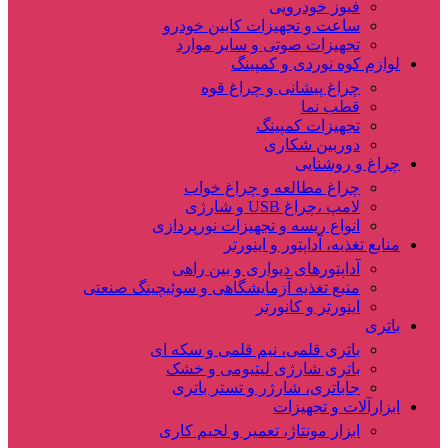
فیوز خودرویی
ساعت و تجهیزات کابین خودرو
تجهیزات صوتی و سایر موارد
لوازم کوه نوردی و کمپینگ
چراغ پیشانی و چراغ قوه
قطب نما
تجهیزات کمپینگ
دوربین شکاری
چراغ و روشنایی
چراغ مطالعه و چراغ خواب
لامپ ،چراغ USB و شارژی
انواع ریسه و تجهیزات نورپردازی
منابع تغذیه، آداپتور و اینورتر
آداپتورهای دیواری و بین راهی
منبع تغذیه آزمایشگاهی و سوئیچینگ صنعتی
اینورتر و کانورتر
باتری
باتری قلمی، نیم قلمی و سکه ای
باتری شارژی لیتیومی و خشک
جاباتری، شارژر و تستر باتری
ابزارآلات و تجهیزات
ابزار مونتاژ، تعمیر و لحیم کاری