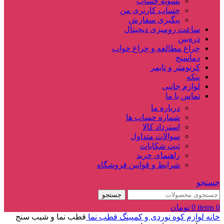
تسویه حساب
حساب کاربری من
پیگیری سفارش
ساعت‌ رومیزی دیجیتال
ذره‌بین‌
چراغ مطالعه و چراغ خواب
دماسنج‌
کرنومتر و تایمر
پنکه
لوازم جانبی
تماس با ما
درباره ما
شماره حساب ها
استرداد کالا
سوالات متداول
ثبت شکایات
راهنمای خرید
شرایط و قوانین فروشگاه
جستجو
جستجو
0
items
0
تومان
خانه
لوازم کوه نوردی و کمپینگ
قطب نما
قطب نما و شیب سنج