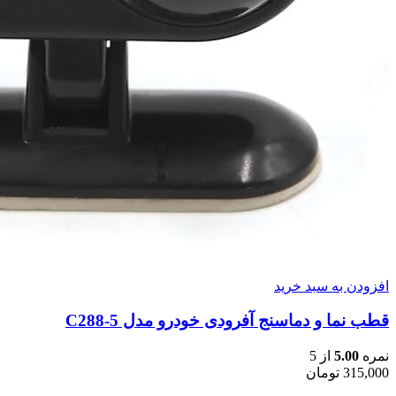
افزودن به سبد خرید
قطب نما و دماسنج آفرودی خودرو مدل C288-5
نمره
5.00
از 5
315,000
تومان