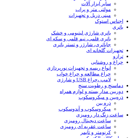
سایر ابزار آلات
مولتی متر و پراب
مینی دریل و تجهیزات
اجناس استوک
باتری
باتری شارژی لیتیومی و خشک
باتری قلمی، نیم قلمی و سکه ای
جاباتری، شارژر و تستر باتری
تجهیزات گلخانه ای
ترازو
چراغ و روشنایی
انواع ریسه و تجهیزات نورپردازی
چراغ مطالعه و چراغ خواب
لامپ ،چراغ USB و شارژی
دماسنج و رطوبت سنج
دوربین مدار بسته و لوازم همراه
ذره‌بین و میکروسکوپ
ذره بین
میکروسکوپ و آندوسکوپ
ساعت زنگ دار رومیزی
ساعت دیجیتال رومیزی
ساعت عقربه ای رومیزی
کرنومتر و تایمر