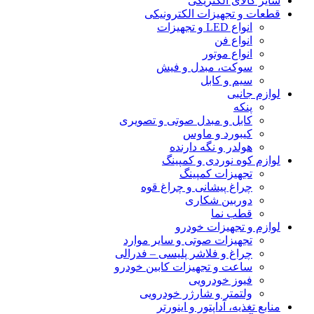
سایر کالای الکتریکی
قطعات و تجهیزات الکترونیکی
انواع LED و تجهیزات
انواع فن
انواع موتور
سوکت، مبدل و فیش
سیم و کابل
لوازم جانبی
پنکه
کابل و مبدل صوتی و تصویری
کیبورد و ماوس
هولدر و نگه دارنده
لوازم کوه نوردی و کمپینگ
تجهیزات کمپینگ
چراغ پیشانی و چراغ قوه
دوربین شکاری
قطب نما
لوازم و تجهیزات خودرو
تجهیزات صوتی و سایر موارد
چراغ و فلاشر پلیسی – فدرالی
ساعت و تجهیزات کابین خودرو
فیوز خودرویی
ولتمتر و شارژر خودرویی
منابع تغذیه، آداپتور و اینورتر