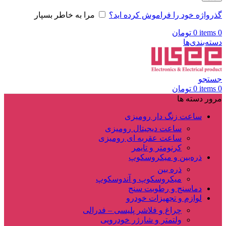
گذرواژه خود را فراموش کرده اید؟
مرا به خاطر بسپار
0
items
0
تومان
دسته‌بندی‌ها
جستجو
0
items
0
تومان
مرور دسته ها
ساعت زنگ دار رومیزی
ساعت دیجیتال رومیزی
ساعت عقربه ای رومیزی
کرنومتر و تایمر
ذره‌بین و میکروسکوپ
ذره بین
میکروسکوپ و آندوسکوپ
دماسنج و رطوبت سنج
لوازم و تجهیزات خودرو
چراغ و فلاشر پلیسی – فدرالی
ولتمتر و شارژر خودرویی