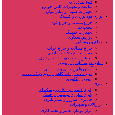
فیوز خودرویی
ساعت و تجهیزات کابین خودرو
تجهیزات صوتی و سایر موارد
لوازم کوه نوردی و کمپینگ
چراغ پیشانی و چراغ قوه
قطب نما
تجهیزات کمپینگ
دوربین شکاری
چراغ و روشنایی
چراغ مطالعه و چراغ خواب
لامپ ،چراغ USB و شارژی
انواع ریسه و تجهیزات نورپردازی
منابع تغذیه، آداپتور و اینورتر
آداپتورهای دیواری و بین راهی
منبع تغذیه آزمایشگاهی و سوئیچینگ صنعتی
اینورتر و کانورتر
باتری
باتری قلمی، نیم قلمی و سکه ای
باتری شارژی لیتیومی و خشک
جاباتری، شارژر و تستر باتری
ابزارآلات و تجهیزات
ابزار مونتاژ، تعمیر و لحیم کاری