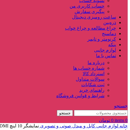
تسویه حساب
حساب کاربری من
پیگیری سفارش
ساعت‌ رومیزی دیجیتال
ذره‌بین‌
چراغ مطالعه و چراغ خواب
دماسنج‌
کرنومتر و تایمر
پنکه
لوازم جانبی
تماس با ما
درباره ما
شماره حساب ها
استرداد کالا
سوالات متداول
ثبت شکایات
راهنمای خرید
شرایط و قوانین فروشگاه
جستجو
جستجو
0
items
0
تومان
خانه
لوازم جانبی
کابل و مبدل صوتی و تصویری
نمایشگر 10 اینچ HDMI خور به همراه ورودی VGA+AV+BNC