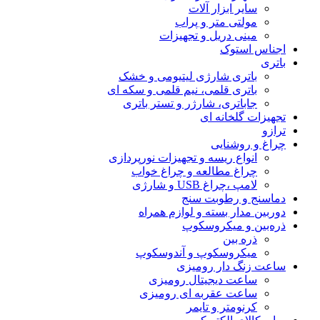
سایر ابزار آلات
مولتی متر و پراب
مینی دریل و تجهیزات
اجناس استوک
باتری
باتری شارژی لیتیومی و خشک
باتری قلمی، نیم قلمی و سکه ای
جاباتری، شارژر و تستر باتری
تجهیزات گلخانه ای
ترازو
چراغ و روشنایی
انواع ریسه و تجهیزات نورپردازی
چراغ مطالعه و چراغ خواب
لامپ ،چراغ USB و شارژی
دماسنج و رطوبت سنج
دوربین مدار بسته و لوازم همراه
ذره‌بین و میکروسکوپ
ذره بین
میکروسکوپ و آندوسکوپ
ساعت زنگ دار رومیزی
ساعت دیجیتال رومیزی
ساعت عقربه ای رومیزی
کرنومتر و تایمر