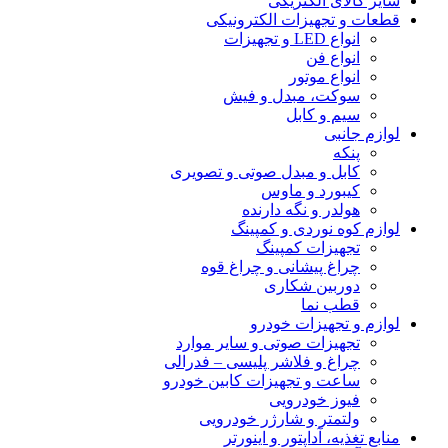
سایر کالای الکتریکی
قطعات و تجهیزات الکترونیکی
انواع LED و تجهیزات
انواع فن
انواع موتور
سوکت، مبدل و فیش
سیم و کابل
لوازم جانبی
پنکه
کابل و مبدل صوتی و تصویری
کیبورد و ماوس
هولدر و نگه دارنده
لوازم کوه نوردی و کمپینگ
تجهیزات کمپینگ
چراغ پیشانی و چراغ قوه
دوربین شکاری
قطب نما
لوازم و تجهیزات خودرو
تجهیزات صوتی و سایر موارد
چراغ و فلاشر پلیسی – فدرالی
ساعت و تجهیزات کابین خودرو
فیوز خودرویی
ولتمتر و شارژر خودرویی
منابع تغذیه، آداپتور و اینورتر