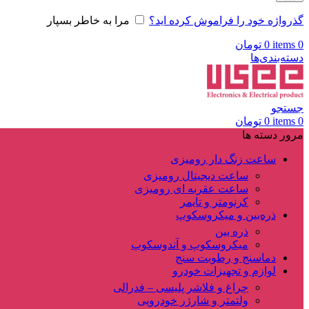
گذرواژه خود را فراموش کرده اید؟
مرا به خاطر بسپار
0
items
0
تومان
دسته‌بندی‌ها
جستجو
0
items
0
تومان
مرور دسته ها
ساعت زنگ دار رومیزی
ساعت دیجیتال رومیزی
ساعت عقربه ای رومیزی
کرنومتر و تایمر
ذره‌بین و میکروسکوپ
ذره بین
میکروسکوپ و آندوسکوپ
دماسنج و رطوبت سنج
لوازم و تجهیزات خودرو
چراغ و فلاشر پلیسی – فدرالی
ولتمتر و شارژر خودرویی