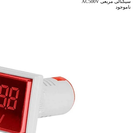
سیگنالی مربعی AC500V
ناموجود