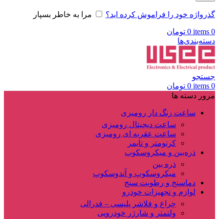
گذرواژه خود را فراموش کرده اید؟
مرا به خاطر بسپار
0
items
0
تومان
دسته‌بندی‌ها
جستجو
0
items
0
تومان
مرور دسته ها
ساعت زنگ دار رومیزی
ساعت دیجیتال رومیزی
ساعت عقربه ای رومیزی
کرنومتر و تایمر
ذره‌بین و میکروسکوپ
ذره بین
میکروسکوپ و آندوسکوپ
دماسنج و رطوبت سنج
لوازم و تجهیزات خودرو
چراغ و فلاشر پلیسی – فدرالی
ولتمتر و شارژر خودرویی