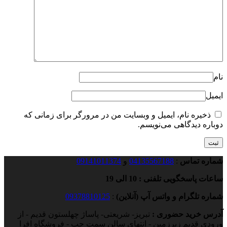
نام
ایمیل
ذخیره نام، ایمیل و وبسایت من در مرورگر برای زمانی که
دوباره دیدگاهی می‌نویسم.
شماره تماس
:
04135567188
و
09141011374
ساعات پاسخگویی تلفنی : 10 الی 19
شماره تلگرام و واتس آپ (آنلاین)
:
09378810125
آدرس خرید حضوری :
تبریز- شریعتی- پاساژ چهلستون قدیم - از
ورودی قدیم زیرزمین - انتهای سالن سمت چپ - فروشگاه افرا