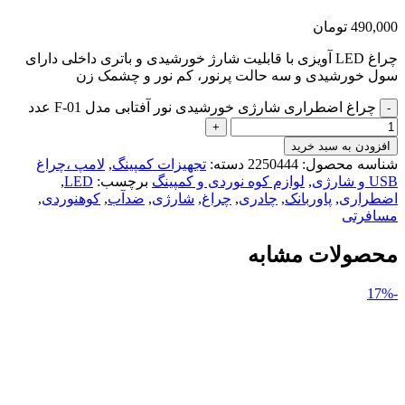
490,000
تومان
چراغ LED آویزی با قابلیت شارژ خورشیدی و باتری داخلی دارای
سول خورشیدی و سه حالت پرنور، کم نور و چشمک زن
چراغ اضطراری شارژی خورشیدی نور آفتابی مدل F-01 عدد
افزودن به سبد خرید
شناسه محصول:
2250444
دسته:
تجهیزات کمپینگ
,
لامپ ،چراغ
USB و شارژی
,
لوازم کوه نوردی و کمپینگ
برچسب:
LED
,
اضطراری
,
پاوربانک
,
چادری
,
چراغ
,
شارژی
,
ضدآب
,
کوهنوردی
,
مسافرتی
محصولات مشابه
-17%