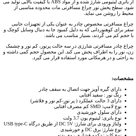
از باتری لیتیومی شارژ شده و از مواد ABS با کیفیت بالایی تولید می
شود. سطح پخش نور چراغ مسافرتی مات محدوده مناسبی از
محیط را روشن می نماید.
چراغ مسافرتی مخصوص چادر به عنوان یکی از تجهیزات جانبی
سفر برای کوهنوردانی که به دلیل کمبود جا به دنبال وسایل کوچک و
با حجم کم می گردند، بسیار مناسب می باشد.
چراغ چادر مسافرتی شارژی در سه حالت پرنور، کم نور و چشمک
زن، نور را به اطراف پخش می کند. این محصول حجم کمی داشته و
به راحتی و در هرمکانی مورد استفاده قرار می گیرد.
مشخصات:
دارای گیره آویز جهت اتصال به سقف چادر
رنگ نور : سفید آفتابی
دارای 3 حالت عملکرد ( پر نور-کم نور و فلاشر)
نوع لامپ: SMD کم مصرف آفتابی
دارای سلول خورشیدی
نوع باتری: لیتیوم یون 3.7 ولت
ولتاژ ورودی برای شارژ: DC 5V از طریق درگاه USB type-C
نوع شارژ: برق DC و خورشیدی
نوع کلید : دکمه فشاری روی بدنه