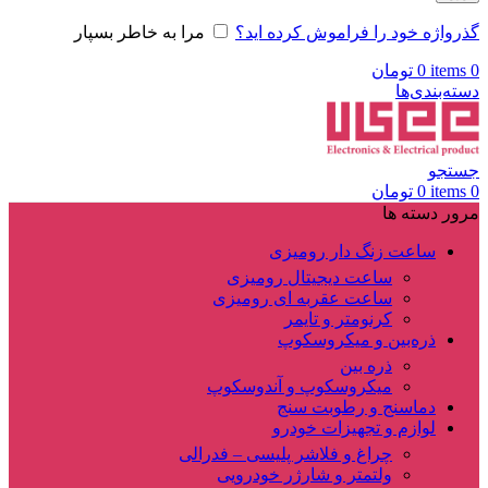
گذرواژه خود را فراموش کرده اید؟
مرا به خاطر بسپار
0
items
0
تومان
دسته‌بندی‌ها
جستجو
0
items
0
تومان
مرور دسته ها
ساعت زنگ دار رومیزی
ساعت دیجیتال رومیزی
ساعت عقربه ای رومیزی
کرنومتر و تایمر
ذره‌بین و میکروسکوپ
ذره بین
میکروسکوپ و آندوسکوپ
دماسنج و رطوبت سنج
لوازم و تجهیزات خودرو
چراغ و فلاشر پلیسی – فدرالی
ولتمتر و شارژر خودرویی