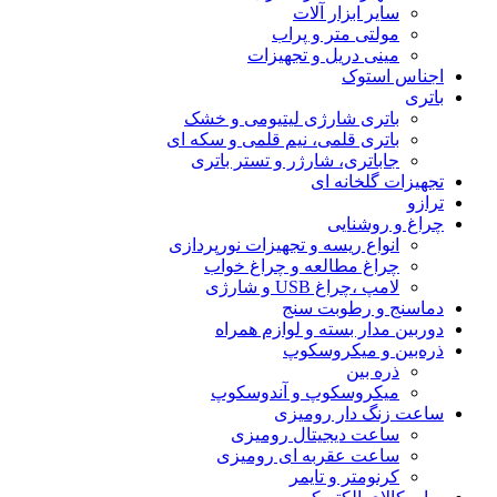
سایر ابزار آلات
مولتی متر و پراب
مینی دریل و تجهیزات
اجناس استوک
باتری
باتری شارژی لیتیومی و خشک
باتری قلمی، نیم قلمی و سکه ای
جاباتری، شارژر و تستر باتری
تجهیزات گلخانه ای
ترازو
چراغ و روشنایی
انواع ریسه و تجهیزات نورپردازی
چراغ مطالعه و چراغ خواب
لامپ ،چراغ USB و شارژی
دماسنج و رطوبت سنج
دوربین مدار بسته و لوازم همراه
ذره‌بین و میکروسکوپ
ذره بین
میکروسکوپ و آندوسکوپ
ساعت زنگ دار رومیزی
ساعت دیجیتال رومیزی
ساعت عقربه ای رومیزی
کرنومتر و تایمر