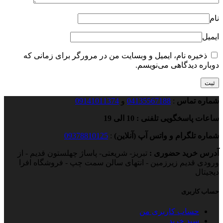
نام
ایمیل
ذخیره نام، ایمیل و وبسایت من در مرورگر برای زمانی که
دوباره دیدگاهی می‌نویسم.
شماره تماس
:
04135567188
و
09141011374
ساعات پاسخگویی تلفنی : 10 الی 19
شماره تلگرام و واتس آپ (آنلاین)
:
09378810125
آدرس خرید حضوری :
تبریز- شریعتی- پاساژ چهلستون قدیم - از
ورودی قدیم زیرزمین - انتهای سالن سمت چپ - فروشگاه افرا
دیجیتال
حساب کاربری
حساب کاربری من
سبد خرید