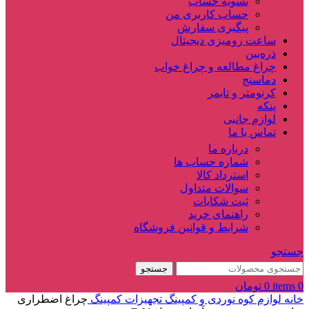
تسویه حساب
حساب کاربری من
پیگیری سفارش
ساعت‌ رومیزی دیجیتال
ذره‌بین‌
چراغ مطالعه و چراغ خواب
دماسنج‌
کرنومتر و تایمر
پنکه
لوازم جانبی
تماس با ما
درباره ما
شماره حساب ها
استرداد کالا
سوالات متداول
ثبت شکایات
راهنمای خرید
شرایط و قوانین فروشگاه
جستجو
جستجو
0
items
0
تومان
خانه
لوازم کوه نوردی و کمپینگ
تجهیزات کمپینگ
چراغ اضطراری