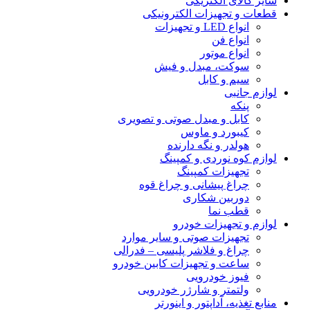
سایر کالای الکتریکی
قطعات و تجهیزات الکترونیکی
انواع LED و تجهیزات
انواع فن
انواع موتور
سوکت، مبدل و فیش
سیم و کابل
لوازم جانبی
پنکه
کابل و مبدل صوتی و تصویری
کیبورد و ماوس
هولدر و نگه دارنده
لوازم کوه نوردی و کمپینگ
تجهیزات کمپینگ
چراغ پیشانی و چراغ قوه
دوربین شکاری
قطب نما
لوازم و تجهیزات خودرو
تجهیزات صوتی و سایر موارد
چراغ و فلاشر پلیسی – فدرالی
ساعت و تجهیزات کابین خودرو
فیوز خودرویی
ولتمتر و شارژر خودرویی
منابع تغذیه، آداپتور و اینورتر