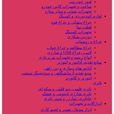
فیوز خودرویی
ساعت و تجهیزات کابین خودرو
تجهیزات صوتی و سایر موارد
لوازم کوه نوردی و کمپینگ
چراغ پیشانی و چراغ قوه
قطب نما
تجهیزات کمپینگ
دوربین شکاری
چراغ و روشنایی
چراغ مطالعه و چراغ خواب
لامپ ،چراغ USB و شارژی
انواع ریسه و تجهیزات نورپردازی
منابع تغذیه، آداپتور و اینورتر
آداپتورهای دیواری و بین راهی
منبع تغذیه آزمایشگاهی و سوئیچینگ صنعتی
اینورتر و کانورتر
باتری
باتری قلمی، نیم قلمی و سکه ای
باتری شارژی لیتیومی و خشک
جاباتری، شارژر و تستر باتری
ابزارآلات و تجهیزات
ابزار مونتاژ، تعمیر و لحیم کاری