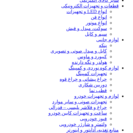
سایر کالای الکتریکی
قطعات و تجهیزات الکترونیکی
انواع LED و تجهیزات
انواع فن
انواع موتور
سوکت، مبدل و فیش
سیم و کابل
لوازم جانبی
پنکه
کابل و مبدل صوتی و تصویری
کیبورد و ماوس
هولدر و نگه دارنده
لوازم کوه نوردی و کمپینگ
تجهیزات کمپینگ
چراغ پیشانی و چراغ قوه
دوربین شکاری
قطب نما
لوازم و تجهیزات خودرو
تجهیزات صوتی و سایر موارد
چراغ و فلاشر پلیسی – فدرالی
ساعت و تجهیزات کابین خودرو
فیوز خودرویی
ولتمتر و شارژر خودرویی
منابع تغذیه، آداپتور و اینورتر