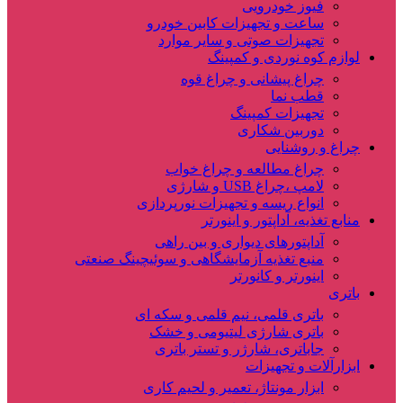
فیوز خودرویی
ساعت و تجهیزات کابین خودرو
تجهیزات صوتی و سایر موارد
لوازم کوه نوردی و کمپینگ
چراغ پیشانی و چراغ قوه
قطب نما
تجهیزات کمپینگ
دوربین شکاری
چراغ و روشنایی
چراغ مطالعه و چراغ خواب
لامپ ،چراغ USB و شارژی
انواع ریسه و تجهیزات نورپردازی
منابع تغذیه، آداپتور و اینورتر
آداپتورهای دیواری و بین راهی
منبع تغذیه آزمایشگاهی و سوئیچینگ صنعتی
اینورتر و کانورتر
باتری
باتری قلمی، نیم قلمی و سکه ای
باتری شارژی لیتیومی و خشک
جاباتری، شارژر و تستر باتری
ابزارآلات و تجهیزات
ابزار مونتاژ، تعمیر و لحیم کاری