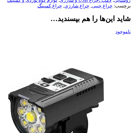
روشنایی
,
لامپ ،چراغ USB و شارژی
,
لوازم کوه نوردی و کمپینگ
برچسب:
چراغ جیبی
,
چراغ شارژي
,
چراغ کمپینگ
شاید این‌ها را هم بپسندید…
ناموجود