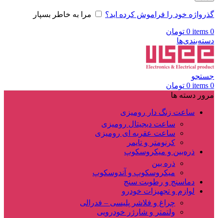
گذرواژه خود را فراموش کرده اید؟
مرا به خاطر بسپار
0
items
0
تومان
دسته‌بندی‌ها
جستجو
0
items
0
تومان
مرور دسته ها
ساعت زنگ دار رومیزی
ساعت دیجیتال رومیزی
ساعت عقربه ای رومیزی
کرنومتر و تایمر
ذره‌بین و میکروسکوپ
ذره بین
میکروسکوپ و آندوسکوپ
دماسنج و رطوبت سنج
لوازم و تجهیزات خودرو
چراغ و فلاشر پلیسی – فدرالی
ولتمتر و شارژر خودرویی