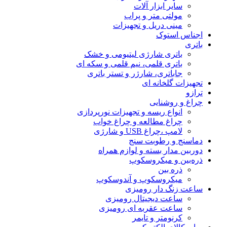
سایر ابزار آلات
مولتی متر و پراب
مینی دریل و تجهیزات
اجناس استوک
باتری
باتری شارژی لیتیومی و خشک
باتری قلمی، نیم قلمی و سکه ای
جاباتری، شارژر و تستر باتری
تجهیزات گلخانه ای
ترازو
چراغ و روشنایی
انواع ریسه و تجهیزات نورپردازی
چراغ مطالعه و چراغ خواب
لامپ ،چراغ USB و شارژی
دماسنج و رطوبت سنج
دوربین مدار بسته و لوازم همراه
ذره‌بین و میکروسکوپ
ذره بین
میکروسکوپ و آندوسکوپ
ساعت زنگ دار رومیزی
ساعت دیجیتال رومیزی
ساعت عقربه ای رومیزی
کرنومتر و تایمر