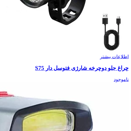
اطلاعات بیشتر
چراغ جلو دوچرخه شارژی فتوسل دار S75
ناموجود