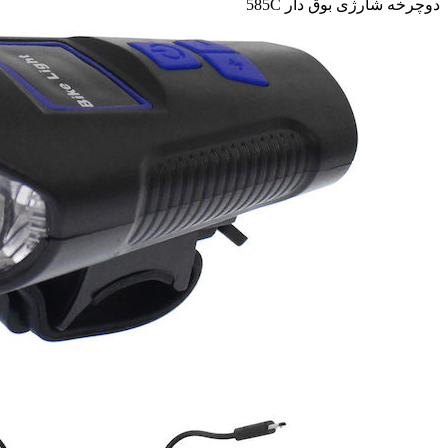
دوچرخه شارژی بوق دار 585C