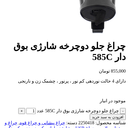
چراغ جلو دوچرخه شارژی بوق
دار 585C
855,000
تومان
دارای 4 حالت نوردهی کم نور ، پرنور ، چشمک زن و نارنجی
موجود در انبار
چراغ جلو دوچرخه شارژی بوق دار 585C عدد
افزودن به سبد خرید
شناسه محصول:
2250418
دسته:
چراغ پیشانی و چراغ قوه
,
چراغ و