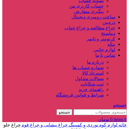
تسویه حساب
حساب کاربری من
پیگیری سفارش
ساعت‌ رومیزی دیجیتال
ذره‌بین‌
چراغ مطالعه و چراغ خواب
دماسنج‌
کرنومتر و تایمر
پنکه
لوازم جانبی
تماس با ما
درباره ما
شماره حساب ها
استرداد کالا
سوالات متداول
ثبت شکایات
راهنمای خرید
شرایط و قوانین فروشگاه
جستجو
جستجو
0
items
0
تومان
خانه
لوازم کوه نوردی و کمپینگ
چراغ پیشانی و چراغ قوه
چراغ جلو