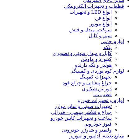
سایر کالای الکتریکی
قطعات و تجهیزات الکترونیکی
انواع LED و تجهیزات
انواع فن
انواع موتور
سوکت، مبدل و فیش
سیم و کابل
لوازم جانبی
پنکه
کابل و مبدل صوتی و تصویری
کیبورد و ماوس
هولدر و نگه دارنده
لوازم کوه نوردی و کمپینگ
تجهیزات کمپینگ
چراغ پیشانی و چراغ قوه
دوربین شکاری
قطب نما
لوازم و تجهیزات خودرو
تجهیزات صوتی و سایر موارد
چراغ و فلاشر پلیسی – فدرالی
ساعت و تجهیزات کابین خودرو
فیوز خودرویی
ولتمتر و شارژر خودرویی
منابع تغذیه، آداپتور و اینورتر