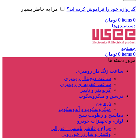
گذرواژه خود را فراموش کرده اید؟
مرا به خاطر بسپار
0
items
0
تومان
دسته‌بندی‌ها
جستجو
0
items
0
تومان
مرور دسته ها
ساعت زنگ دار رومیزی
ساعت دیجیتال رومیزی
ساعت عقربه ای رومیزی
کرنومتر و تایمر
ذره‌بین و میکروسکوپ
ذره بین
میکروسکوپ و آندوسکوپ
دماسنج و رطوبت سنج
لوازم و تجهیزات خودرو
چراغ و فلاشر پلیسی – فدرالی
ولتمتر و شارژر خودرویی