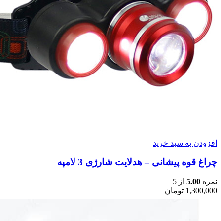
افزودن به سبد خرید
چراغ قوه پیشانی – هدلایت شارژی 3 لامپه
نمره
5.00
از 5
1,300,000
تومان