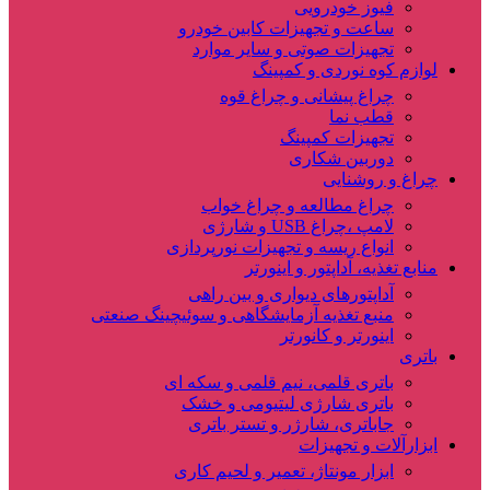
فیوز خودرویی
ساعت و تجهیزات کابین خودرو
تجهیزات صوتی و سایر موارد
لوازم کوه نوردی و کمپینگ
چراغ پیشانی و چراغ قوه
قطب نما
تجهیزات کمپینگ
دوربین شکاری
چراغ و روشنایی
چراغ مطالعه و چراغ خواب
لامپ ،چراغ USB و شارژی
انواع ریسه و تجهیزات نورپردازی
منابع تغذیه، آداپتور و اینورتر
آداپتورهای دیواری و بین راهی
منبع تغذیه آزمایشگاهی و سوئیچینگ صنعتی
اینورتر و کانورتر
باتری
باتری قلمی، نیم قلمی و سکه ای
باتری شارژی لیتیومی و خشک
جاباتری، شارژر و تستر باتری
ابزارآلات و تجهیزات
ابزار مونتاژ، تعمیر و لحیم کاری