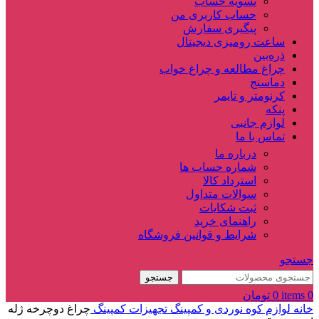
تسویه حساب
حساب کاربری من
پیگیری سفارش
ساعت‌ رومیزی دیجیتال
ذره‌بین‌
چراغ مطالعه و چراغ خواب
دماسنج‌
کرنومتر و تایمر
پنکه
لوازم جانبی
تماس با ما
درباره ما
شماره حساب ها
استرداد کالا
سوالات متداول
ثبت شکایات
راهنمای خرید
شرایط و قوانین فروشگاه
جستجو
جستجو
0
items
0
تومان
خانه
لوازم کوه نوردی و کمپینگ
تجهیزات کمپینگ
چراغ دوچرخه ژله