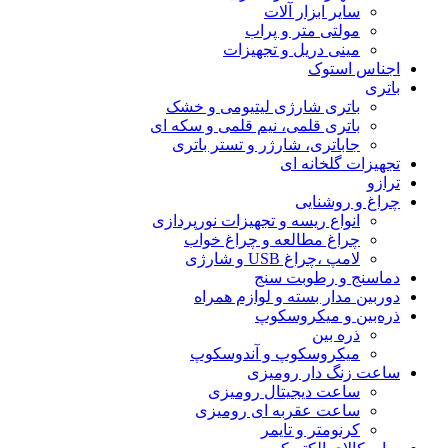
سایر ابزار آلات
مولتی متر و پراب
مینی دریل و تجهیزات
اجناس استوک
باتری
باتری شارژی لیتیومی و خشک
باتری قلمی، نیم قلمی و سکه ای
جاباتری، شارژر و تستر باتری
تجهیزات گلخانه ای
ترازو
چراغ و روشنایی
انواع ریسه و تجهیزات نورپردازی
چراغ مطالعه و چراغ خواب
لامپ ،چراغ USB و شارژی
دماسنج و رطوبت سنج
دوربین مدار بسته و لوازم همراه
ذره‌بین و میکروسکوپ
ذره بین
میکروسکوپ و آندوسکوپ
ساعت زنگ دار رومیزی
ساعت دیجیتال رومیزی
ساعت عقربه ای رومیزی
کرنومتر و تایمر