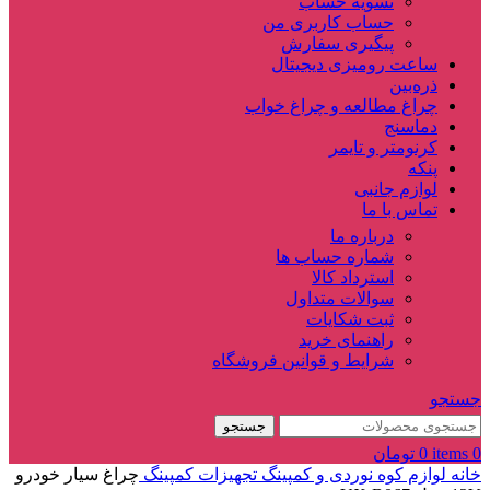
تسویه حساب
حساب کاربری من
پیگیری سفارش
ساعت‌ رومیزی دیجیتال
ذره‌بین‌
چراغ مطالعه و چراغ خواب
دماسنج‌
کرنومتر و تایمر
پنکه
لوازم جانبی
تماس با ما
درباره ما
شماره حساب ها
استرداد کالا
سوالات متداول
ثبت شکایات
راهنمای خرید
شرایط و قوانین فروشگاه
جستجو
جستجو
0
items
0
تومان
خانه
لوازم کوه نوردی و کمپینگ
تجهیزات کمپینگ
چراغ سیار خودرو