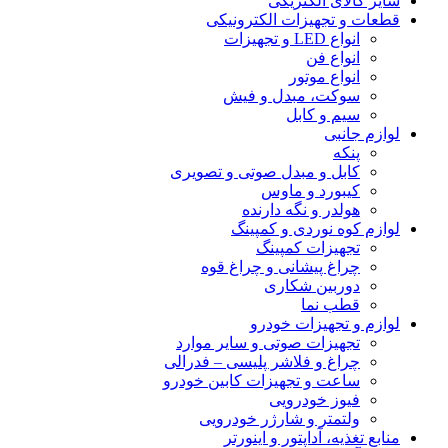
سایر کالای الکتریکی
قطعات و تجهیزات الکترونیکی
انواع LED و تجهیزات
انواع فن
انواع موتور
سوکت، مبدل و فیش
سیم و کابل
لوازم جانبی
پنکه
کابل و مبدل صوتی و تصویری
کیبورد و ماوس
هولدر و نگه دارنده
لوازم کوه نوردی و کمپینگ
تجهیزات کمپینگ
چراغ پیشانی و چراغ قوه
دوربین شکاری
قطب نما
لوازم و تجهیزات خودرو
تجهیزات صوتی و سایر موارد
چراغ و فلاشر پلیسی – فدرالی
ساعت و تجهیزات کابین خودرو
فیوز خودرویی
ولتمتر و شارژر خودرویی
منابع تغذیه، آداپتور و اینورتر