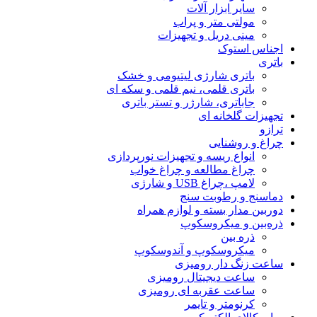
سایر ابزار آلات
مولتی متر و پراب
مینی دریل و تجهیزات
اجناس استوک
باتری
باتری شارژی لیتیومی و خشک
باتری قلمی، نیم قلمی و سکه ای
جاباتری، شارژر و تستر باتری
تجهیزات گلخانه ای
ترازو
چراغ و روشنایی
انواع ریسه و تجهیزات نورپردازی
چراغ مطالعه و چراغ خواب
لامپ ،چراغ USB و شارژی
دماسنج و رطوبت سنج
دوربین مدار بسته و لوازم همراه
ذره‌بین و میکروسکوپ
ذره بین
میکروسکوپ و آندوسکوپ
ساعت زنگ دار رومیزی
ساعت دیجیتال رومیزی
ساعت عقربه ای رومیزی
کرنومتر و تایمر