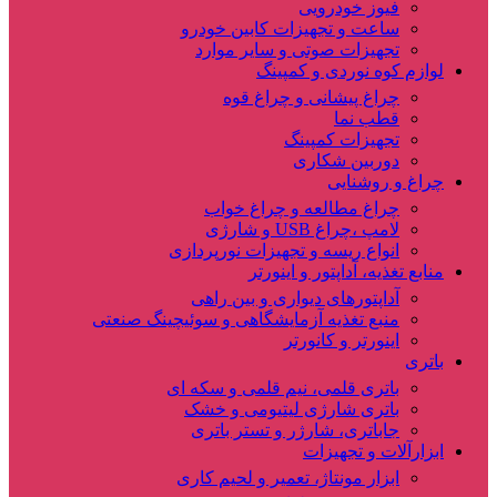
فیوز خودرویی
ساعت و تجهیزات کابین خودرو
تجهیزات صوتی و سایر موارد
لوازم کوه نوردی و کمپینگ
چراغ پیشانی و چراغ قوه
قطب نما
تجهیزات کمپینگ
دوربین شکاری
چراغ و روشنایی
چراغ مطالعه و چراغ خواب
لامپ ،چراغ USB و شارژی
انواع ریسه و تجهیزات نورپردازی
منابع تغذیه، آداپتور و اینورتر
آداپتورهای دیواری و بین راهی
منبع تغذیه آزمایشگاهی و سوئیچینگ صنعتی
اینورتر و کانورتر
باتری
باتری قلمی، نیم قلمی و سکه ای
باتری شارژی لیتیومی و خشک
جاباتری، شارژر و تستر باتری
ابزارآلات و تجهیزات
ابزار مونتاژ، تعمیر و لحیم کاری