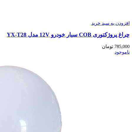
افزودن به سبد خرید
چراغ پروژکتوری COB سیار خودرو 12V مدل YX-T28
785,000
تومان
ناموجود