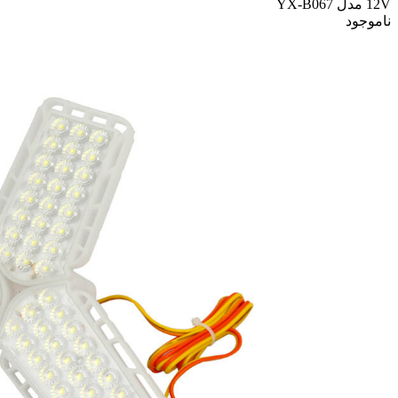
12V مدل YX-B067
ناموجود