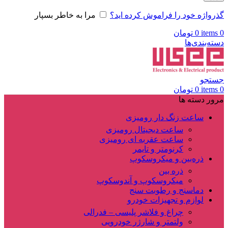
گذرواژه خود را فراموش کرده اید؟
مرا به خاطر بسپار
0
items
0
تومان
دسته‌بندی‌ها
جستجو
0
items
0
تومان
مرور دسته ها
ساعت زنگ دار رومیزی
ساعت دیجیتال رومیزی
ساعت عقربه ای رومیزی
کرنومتر و تایمر
ذره‌بین و میکروسکوپ
ذره بین
میکروسکوپ و آندوسکوپ
دماسنج و رطوبت سنج
لوازم و تجهیزات خودرو
چراغ و فلاشر پلیسی – فدرالی
ولتمتر و شارژر خودرویی