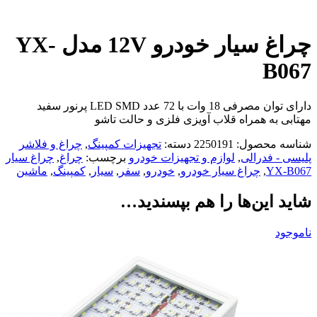
چراغ سیار خودرو 12V مدل YX-
B067
دارای توان مصرفی 18 وات با 72 عدد LED SMD پرنور سفید
مهتابی به همراه قلاب آویزی فلزی و حالت تاشو
شناسه محصول:
2250191
دسته:
تجهیزات کمپینگ
,
چراغ و فلاشر
پلیسی - فدرالی
,
لوازم و تجهیزات خودرو
برچسب:
چراغ
,
چراغ سیار
YX-B067
,
چراغ سیار خودرو
,
خودرو
,
سفر
,
سیار
,
کمپینگ
,
ماشین
شاید این‌ها را هم بپسندید…
ناموجود