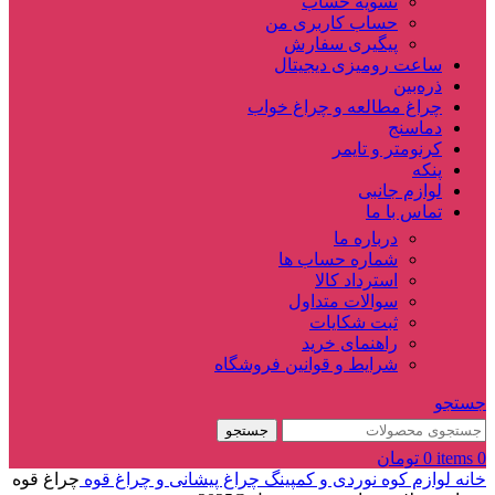
تسویه حساب
حساب کاربری من
پیگیری سفارش
ساعت‌ رومیزی دیجیتال
ذره‌بین‌
چراغ مطالعه و چراغ خواب
دماسنج‌
کرنومتر و تایمر
پنکه
لوازم جانبی
تماس با ما
درباره ما
شماره حساب ها
استرداد کالا
سوالات متداول
ثبت شکایات
راهنمای خرید
شرایط و قوانین فروشگاه
جستجو
جستجو
0
items
0
تومان
خانه
لوازم کوه نوردی و کمپینگ
چراغ پیشانی و چراغ قوه
چراغ قوه