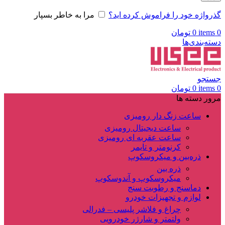
گذرواژه خود را فراموش کرده اید؟
مرا به خاطر بسپار
0
items
0
تومان
دسته‌بندی‌ها
جستجو
0
items
0
تومان
مرور دسته ها
ساعت زنگ دار رومیزی
ساعت دیجیتال رومیزی
ساعت عقربه ای رومیزی
کرنومتر و تایمر
ذره‌بین و میکروسکوپ
ذره بین
میکروسکوپ و آندوسکوپ
دماسنج و رطوبت سنج
لوازم و تجهیزات خودرو
چراغ و فلاشر پلیسی – فدرالی
ولتمتر و شارژر خودرویی