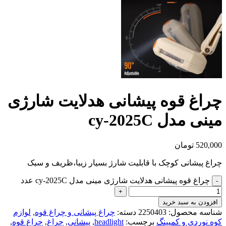
چراغ قوه پیشانی هدلایت شارژی
مینی مدل cy-2025C
520,000
تومان
چراغ پیشانی کوچک با قابلیت شارژ بسیار زیبا،ظریف و سبک
چراغ قوه پیشانی هدلایت شارژی مینی مدل cy-2025C عدد
افزودن به سبد خرید
شناسه محصول:
2250403
دسته:
چراغ پیشانی و چراغ قوه
,
لوازم
کوه نوردی و کمپینگ
برچسب:
headlight
,
پیشانی
,
چراغ
,
چراغ قوه
,