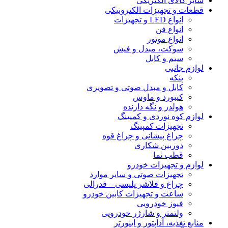
سایر کالای الکتریکی
قطعات و تجهیزات الکترونیکی
انواع LED و تجهیزات
انواع فن
انواع موتور
سوکت، مبدل و فیش
سیم و کابل
لوازم جانبی
پنکه
کابل و مبدل صوتی و تصویری
کیبورد و ماوس
هولدر و نگه دارنده
لوازم کوه نوردی و کمپینگ
تجهیزات کمپینگ
چراغ پیشانی و چراغ قوه
دوربین شکاری
قطب نما
لوازم و تجهیزات خودرو
تجهیزات صوتی و سایر موارد
چراغ و فلاشر پلیسی – فدرالی
ساعت و تجهیزات کابین خودرو
فیوز خودرویی
ولتمتر و شارژر خودرویی
منابع تغذیه، آداپتور و اینورتر