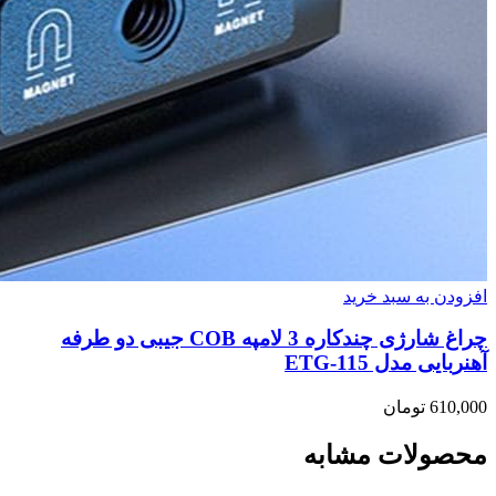
افزودن به سبد خرید
چراغ شارژی چندکاره 3 لامپه COB جیبی دو طرفه
آهنربایی مدل ETG-115
610,000
تومان
محصولات مشابه