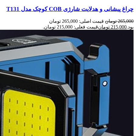
چراغ پیشانی و هدلایت شارژی COB کوچک مدل T131
265,000
تومان
قیمت اصلی: 265,000 تومان
بود.
215,000
تومان
قیمت فعلی: 215,000 تومان.