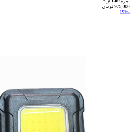
نمره
1.00
از 5
975,000
تومان
-19%