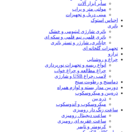
سایر ابزار آلات
مولتی متر و پراب
مینی دریل و تجهیزات
اجناس استوک
باتری
باتری شارژی لیتیومی و خشک
باتری قلمی، نیم قلمی و سکه ای
جاباتری، شارژر و تستر باتری
تجهیزات گلخانه ای
ترازو
چراغ و روشنایی
انواع ریسه و تجهیزات نورپردازی
چراغ مطالعه و چراغ خواب
لامپ ،چراغ USB و شارژی
دماسنج و رطوبت سنج
دوربین مدار بسته و لوازم همراه
ذره‌بین و میکروسکوپ
ذره بین
میکروسکوپ و آندوسکوپ
ساعت زنگ دار رومیزی
ساعت دیجیتال رومیزی
ساعت عقربه ای رومیزی
کرنومتر و تایمر