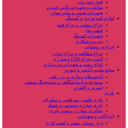
فیوز خودرویی
ساعت و تجهیزات کابین خودرو
تجهیزات صوتی و سایر موارد
لوازم کوه نوردی و کمپینگ
چراغ پیشانی و چراغ قوه
قطب نما
تجهیزات کمپینگ
دوربین شکاری
چراغ و روشنایی
چراغ مطالعه و چراغ خواب
لامپ ،چراغ USB و شارژی
انواع ریسه و تجهیزات نورپردازی
منابع تغذیه، آداپتور و اینورتر
آداپتورهای دیواری و بین راهی
منبع تغذیه آزمایشگاهی و سوئیچینگ صنعتی
اینورتر و کانورتر
باتری
باتری قلمی، نیم قلمی و سکه ای
باتری شارژی لیتیومی و خشک
جاباتری، شارژر و تستر باتری
ابزارآلات و تجهیزات
ابزار مونتاژ، تعمیر و لحیم کاری