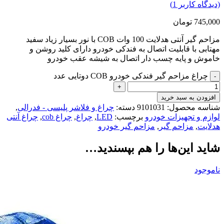
(دیدگاه کاربر
1
)
745,000
تومان
مزاحم گیر آنتی هدلایت 100 وات COB با نور بسیار زیاد سفید
مهتابی با قابلیت اتصال به فندکی خودرو دارای کلید روشن و
خاموش و پایه چسب دار اتصال به شیشه عقب خودرو
چراغ مزاحم گیر فندکی خودرو COB دوتایی عدد
افزودن به سبد خرید
شناسه محصول:
9101031
دسته:
چراغ و فلاشر پلیسی - فدرالی
,
لوازم و تجهیزات خودرو
برچسب:
LED
,
چراغ
,
چراغ cob
,
چراغ آنتی
هدلایت
,
مزاحم گیر
,
مزاحم گیر خودرو
شاید این‌ها را هم بپسندید…
ناموجود