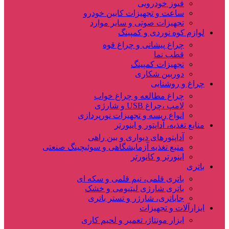
فیوز خودرویی
ساعت و تجهیزات کابین خودرو
تجهیزات صوتی و سایر موارد
لوازم کوه نوردی و کمپینگ
چراغ پیشانی و چراغ قوه
قطب نما
تجهیزات کمپینگ
دوربین شکاری
چراغ و روشنایی
چراغ مطالعه و چراغ خواب
لامپ ،چراغ USB و شارژی
انواع ریسه و تجهیزات نورپردازی
منابع تغذیه، آداپتور و اینورتر
آداپتورهای دیواری و بین راهی
منبع تغذیه آزمایشگاهی و سوئیچینگ صنعتی
اینورتر و کانورتر
باتری
باتری قلمی، نیم قلمی و سکه ای
باتری شارژی لیتیومی و خشک
جاباتری، شارژر و تستر باتری
ابزارآلات و تجهیزات
ابزار مونتاژ، تعمیر و لحیم کاری