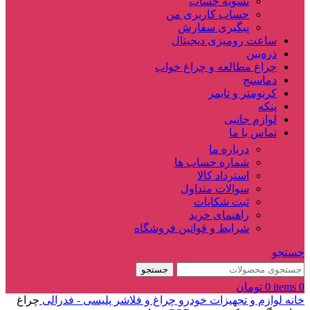
تسویه حساب
حساب کاربری من
پیگیری سفارش
ساعت‌ رومیزی دیجیتال
ذره‌بین‌
چراغ مطالعه و چراغ خواب
دماسنج‌
کرنومتر و تایمر
پنکه
لوازم جانبی
تماس با ما
درباره ما
شماره حساب ها
استرداد کالا
سوالات متداول
ثبت شکایات
راهنمای خرید
شرایط و قوانین فروشگاه
جستجو
جستجو
0
items
0
تومان
خانه
لوازم و تجهیزات خودرو
چراغ و فلاشر پلیسی - فدرالی
چراغ