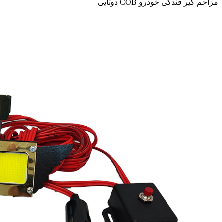
مزاحم گیر فندکی خودرو COB دوتایی