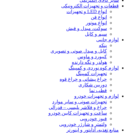
سایر کالای الکتریکی
قطعات و تجهیزات الکترونیکی
انواع LED و تجهیزات
انواع فن
انواع موتور
سوکت، مبدل و فیش
سیم و کابل
لوازم جانبی
پنکه
کابل و مبدل صوتی و تصویری
کیبورد و ماوس
هولدر و نگه دارنده
لوازم کوه نوردی و کمپینگ
تجهیزات کمپینگ
چراغ پیشانی و چراغ قوه
دوربین شکاری
قطب نما
لوازم و تجهیزات خودرو
تجهیزات صوتی و سایر موارد
چراغ و فلاشر پلیسی – فدرالی
ساعت و تجهیزات کابین خودرو
فیوز خودرویی
ولتمتر و شارژر خودرویی
منابع تغذیه، آداپتور و اینورتر