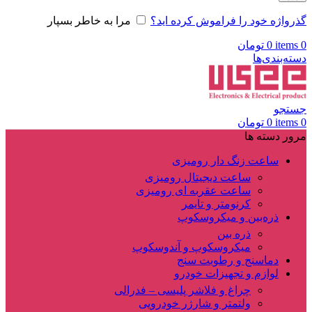
گذرواژه خود را فراموش کرده اید؟
مرا به خاطر بسپار
0
items
0
تومان
دسته‌بندی‌ها
جستجو
0
items
0
تومان
مرور دسته ها
ساعت زنگ دار رومیزی
ساعت دیجیتال رومیزی
ساعت عقربه ای رومیزی
کرنومتر و تایمر
ذره‌بین و میکروسکوپ
ذره بین
میکروسکوپ و آندوسکوپ
دماسنج و رطوبت سنج
لوازم و تجهیزات خودرو
چراغ و فلاشر پلیسی – فدرالی
ولتمتر و شارژر خودرویی