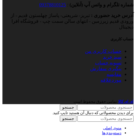
شماره تلگرام و واتس آپ (آنلاین)
:
09378810125
آدرس خرید حضوری :
تبریز- شریعتی- پاساژ چهلستون قدیم - از
ورودی قدیم زیرزمین - انتهای سالن سمت چپ - فروشگاه افرا
دیجیتال
حساب کاربری
حساب کاربری من
سبد خرید
تسویه حساب
پیگیری سفارش
مقایسه
موردعلاقه
ای ای کالا
نمامی حقوق محفوظ است
جستجو
برای دیدن محصولاتی که دنبال آن هستید تایپ کنید.
جستجو
منوی اصلی
دسته‌بندی‌ها