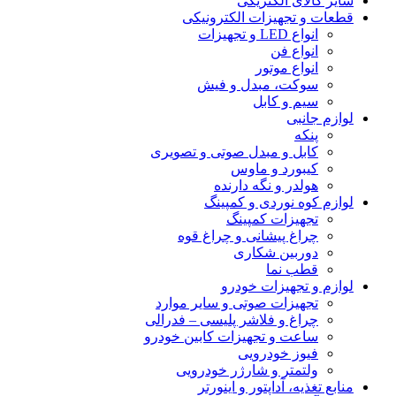
سایر کالای الکتریکی
قطعات و تجهیزات الکترونیکی
انواع LED و تجهیزات
انواع فن
انواع موتور
سوکت، مبدل و فیش
سیم و کابل
لوازم جانبی
پنکه
کابل و مبدل صوتی و تصویری
کیبورد و ماوس
هولدر و نگه دارنده
لوازم کوه نوردی و کمپینگ
تجهیزات کمپینگ
چراغ پیشانی و چراغ قوه
دوربین شکاری
قطب نما
لوازم و تجهیزات خودرو
تجهیزات صوتی و سایر موارد
چراغ و فلاشر پلیسی – فدرالی
ساعت و تجهیزات کابین خودرو
فیوز خودرویی
ولتمتر و شارژر خودرویی
منابع تغذیه، آداپتور و اینورتر