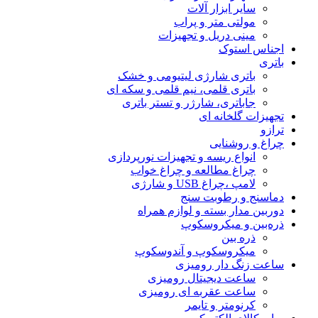
سایر ابزار آلات
مولتی متر و پراب
مینی دریل و تجهیزات
اجناس استوک
باتری
باتری شارژی لیتیومی و خشک
باتری قلمی، نیم قلمی و سکه ای
جاباتری، شارژر و تستر باتری
تجهیزات گلخانه ای
ترازو
چراغ و روشنایی
انواع ریسه و تجهیزات نورپردازی
چراغ مطالعه و چراغ خواب
لامپ ،چراغ USB و شارژی
دماسنج و رطوبت سنج
دوربین مدار بسته و لوازم همراه
ذره‌بین و میکروسکوپ
ذره بین
میکروسکوپ و آندوسکوپ
ساعت زنگ دار رومیزی
ساعت دیجیتال رومیزی
ساعت عقربه ای رومیزی
کرنومتر و تایمر