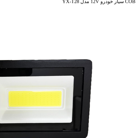
COB سیار خودرو 12V مدل YX-T28