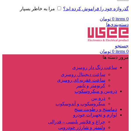
گذرواژه خود را فراموش کرده اید؟
مرا به خاطر بسپار
0
items
0
تومان
دسته‌بندی‌ها
جستجو
0
items
0
تومان
مرور دسته ها
ساعت زنگ دار رومیزی
ساعت دیجیتال رومیزی
ساعت عقربه ای رومیزی
کرنومتر و تایمر
ذره‌بین و میکروسکوپ
ذره بین
میکروسکوپ و آندوسکوپ
دماسنج و رطوبت سنج
لوازم و تجهیزات خودرو
چراغ و فلاشر پلیسی – فدرالی
ولتمتر و شارژر خودرویی