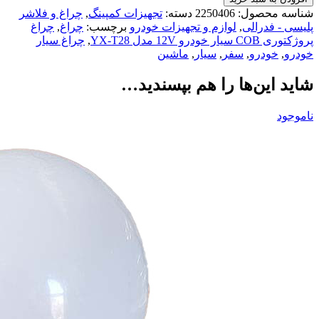
شناسه محصول:
2250406
دسته:
تجهیزات کمپینگ
,
چراغ و فلاشر
پلیسی - فدرالی
,
لوازم و تجهیزات خودرو
برچسب:
چراغ
,
چراغ
پروژکتوری COB سیار خودرو 12V مدل YX-T28
,
چراغ سیار
خودرو
,
خودرو
,
سفر
,
سیار
,
ماشین
شاید این‌ها را هم بپسندید…
ناموجود