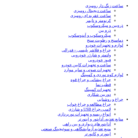
ساعت زنگ دار رومیزی
ساعت دیجیتال رومیزی
ساعت عقربه ای رومیزی
کرنومتر و تایمر
ذره‌بین و میکروسکوپ
ذره بین
میکروسکوپ و آندوسکوپ
دماسنج و رطوبت سنج
لوازم و تجهیزات خودرو
چراغ و فلاشر پلیسی – فدرالی
ولتمتر و شارژر خودرویی
فیوز خودرویی
ساعت و تجهیزات کابین خودرو
تجهیزات صوتی و سایر موارد
لوازم کوه نوردی و کمپینگ
چراغ پیشانی و چراغ قوه
قطب نما
تجهیزات کمپینگ
دوربین شکاری
چراغ و روشنایی
چراغ مطالعه و چراغ خواب
لامپ ،چراغ USB و شارژی
انواع ریسه و تجهیزات نورپردازی
منابع تغذیه، آداپتور و اینورتر
آداپتورهای دیواری و بین راهی
منبع تغذیه آزمایشگاهی و سوئیچینگ صنعتی
اینورتر و کانورتر