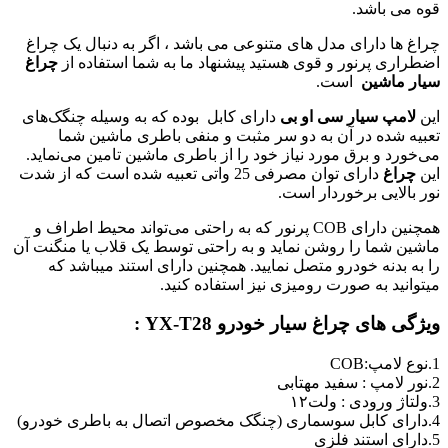
قوه می باشد.
چراغ ها دارای مدل های متنوعی می باشد ، اگر به دنبال یک چراغ
اضطراری پرنور و قوی هستید پیشنهاد ما به شما استفاده از
چراغ
سیار ماشین
است.
این
لامپ
سیار
سی او بی
دارای کابل بوده که به وسیله چنگک‌های
تعبیه شده در آن به دو سر مثبت و منفی باطری ماشین شما
می‌خورد و برق مورد نیاز خود را از باطری ماشین تامین می‌نماید.
این
چراغ
دارای توان مصرفی 25 واتی تعبیه شده است که از شدت
نور بالایی برخوردار است.
همچنین دارای COB پرنور که به راحتی می‌تواند محیط اطراف و
ماشین شما را روشن نماید و به راحتی توسط یک قلاب یا منگنت آن
را به بدنه خودرو متصل نمایید. همچنین دارای استند میباشد که
میتوانید به صورت رومیزی نیز استفاده کنید.
ویژگی های چراغ سیار خودرو YX-T28 :
1.نوع لامپ:COB
2.نور لامپ : سفید مهتابی
3.ولتاژ ورودی : ولت۱۲
4.دارای کابل سوسماری (چنگک مخصوص اتصال به باطری خودرو)
5.دارای استند فلزی