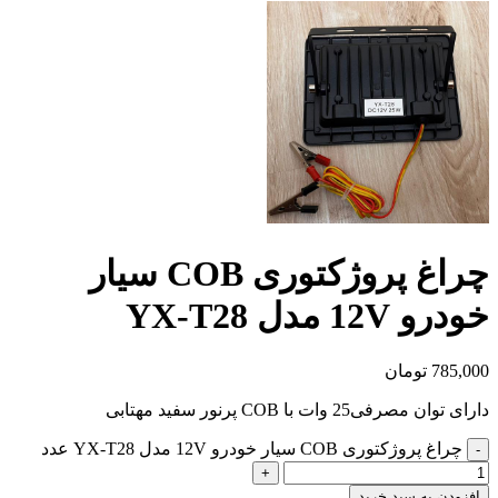
چراغ پروژکتوری COB سیار
خودرو 12V مدل YX-T28
785,000
تومان
دارای توان مصرفی25 وات با COB پرنور سفید مهتابی
چراغ پروژکتوری COB سیار خودرو 12V مدل YX-T28 عدد
افزودن به سبد خرید