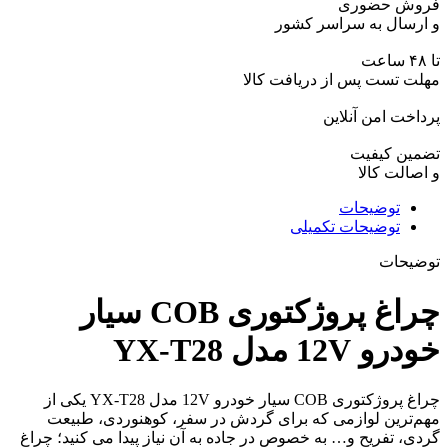
فروش حضوری
و ارسال به سراسر کشور
تا ۴۸ ساعت
مهلت تست پس از دریافت کالا
پرداخت امن آنلاین
تضمین کیفیت
و اصالت کالا
توضیحات
توضیحات تکمیلی
توضیحات
چراغ پروژکتوری COB سیار
خودرو 12V مدل YX-T28
چراغ پروژکتوری COB سیار خودرو 12V مدل YX-T28 یکی از
مهم‌ترین لوازمی که برای گردش در سفر، کوهنوردی، طبیعت
گردی، تفریح و… به خصوص در جاده به آن نیاز پیدا می کنید؛ چراغ