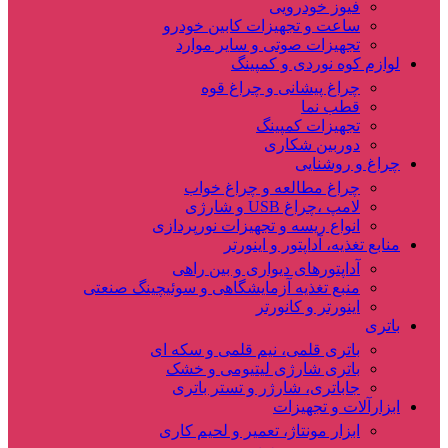
فیوز خودرویی
ساعت و تجهیزات کابین خودرو
تجهیزات صوتی و سایر موارد
لوازم کوه نوردی و کمپینگ
چراغ پیشانی و چراغ قوه
قطب نما
تجهیزات کمپینگ
دوربین شکاری
چراغ و روشنایی
چراغ مطالعه و چراغ خواب
لامپ ،چراغ USB و شارژی
انواع ریسه و تجهیزات نورپردازی
منابع تغذیه، آداپتور و اینورتر
آداپتورهای دیواری و بین راهی
منبع تغذیه آزمایشگاهی و سوئیچینگ صنعتی
اینورتر و کانورتر
باتری
باتری قلمی، نیم قلمی و سکه ای
باتری شارژی لیتیومی و خشک
جاباتری، شارژر و تستر باتری
ابزارآلات و تجهیزات
ابزار مونتاژ، تعمیر و لحیم کاری