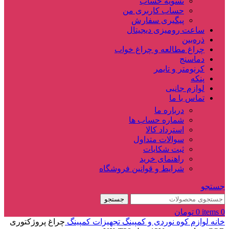
تسویه حساب
حساب کاربری من
پیگیری سفارش
ساعت‌ رومیزی دیجیتال
ذره‌بین‌
چراغ مطالعه و چراغ خواب
دماسنج‌
کرنومتر و تایمر
پنکه
لوازم جانبی
تماس با ما
درباره ما
شماره حساب ها
استرداد کالا
سوالات متداول
ثبت شکایات
راهنمای خرید
شرایط و قوانین فروشگاه
جستجو
جستجو
0
items
0
تومان
خانه
لوازم کوه نوردی و کمپینگ
تجهیزات کمپینگ
چراغ پروژکتوری