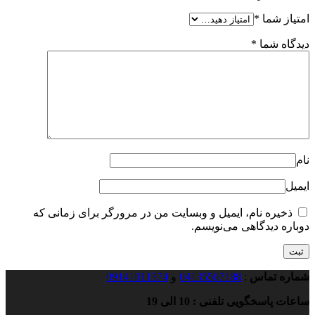
امتیاز شما
*
دیدگاه شما
*
نام
ایمیل
ذخیره نام، ایمیل و وبسایت من در مرورگر برای زمانی که
دوباره دیدگاهی می‌نویسم.
شماره تماس
:
04135567188
و
09141011374
ساعات پاسخگویی تلفنی : 10 الی 19