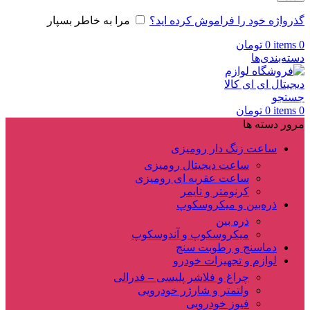
گذرواژه خود را فراموش کرده اید؟
مرا به خاطر بسپار
0
items
0
تومان
دسته‌بندی‌ها
جستجو
0
items
0
تومان
مرور دسته ها
ساعت زنگ دار رومیزی
ساعت دیجیتال رومیزی
ساعت عقربه ای رومیزی
کرنومتر و تایمر
ذره‌بین و میکروسکوپ
ذره بین
میکروسکوپ و آندوسکوپ
دماسنج و رطوبت سنج
لوازم و تجهیزات خودرو
چراغ و فلاشر پلیسی – فدرالی
ولتمتر و شارژر خودرویی
فیوز خودرویی