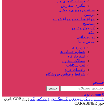
حساب کاربری من
پیگیری سفارش
ساعت‌ رومیزی دیجیتال
ذره‌بین‌
چراغ مطالعه و چراغ خواب
دماسنج‌
کرنومتر و تایمر
پنکه
لوازم جانبی
تماس با ما
درباره ما
شماره حساب ها
استرداد کالا
سوالات متداول
ثبت شکایات
راهنمای خرید
شرایط و قوانین فروشگاه
جستجو
جستجو
0
items
0
تومان
خانه
لوازم کوه نوردی و کمپینگ
تجهیزات کمپینگ
چراغ COB باتری
خور CARABINER