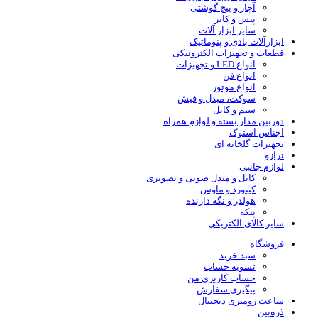
آچار و پیچ گوشتی
پنس و کاتر
سایر ابزار آلات
ابزارآلات بادی و پنوماتیک
قطعات و تجهیزات الکترونیکی
انواع LED و تجهیزات
انواع فن
انواع موتور
سوکت، مبدل و فیش
سیم و کابل
دوربین مدار بسته و لوازم همراه
اجناس استوک
تجهیزات گلخانه ای
ترازو
لوازم جانبی
کابل و مبدل صوتی و تصویری
کیبورد و ماوس
هولدر و نگه دارنده
پنکه
سایر کالای الکتریکی
فروشگاه
سبد خرید
تسویه حساب
حساب کاربری من
پیگیری سفارش
ساعت‌ رومیزی دیجیتال
ذره‌بین‌