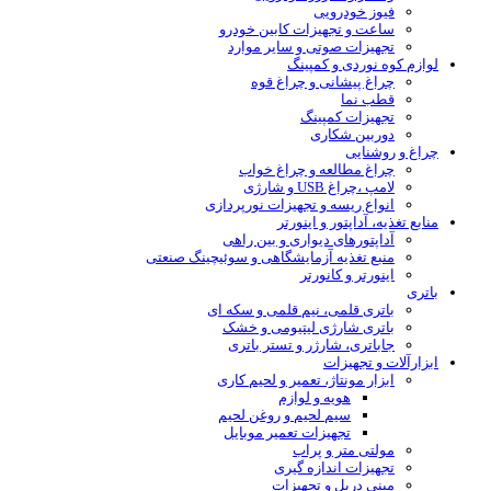
فیوز خودرویی
ساعت و تجهیزات کابین خودرو
تجهیزات صوتی و سایر موارد
لوازم کوه نوردی و کمپینگ
چراغ پیشانی و چراغ قوه
قطب نما
تجهیزات کمپینگ
دوربین شکاری
چراغ و روشنایی
چراغ مطالعه و چراغ خواب
لامپ ،چراغ USB و شارژی
انواع ریسه و تجهیزات نورپردازی
منابع تغذیه، آداپتور و اینورتر
آداپتورهای دیواری و بین راهی
منبع تغذیه آزمایشگاهی و سوئیچینگ صنعتی
اینورتر و کانورتر
باتری
باتری قلمی، نیم قلمی و سکه ای
باتری شارژی لیتیومی و خشک
جاباتری، شارژر و تستر باتری
ابزارآلات و تجهیزات
ابزار مونتاژ، تعمیر و لحیم کاری
هویه و لوازم
سیم لحیم و روغن لحیم
تجهیزات تعمیر موبایل
مولتی متر و پراب
تجهیزات اندازه گیری
مینی دریل و تجهیزات