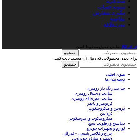
سبد خرید
تسویه حساب
پیگیری سفارش
مقایسه
موردعلاقه
ای ای کالا
نمامی حقوق محفوظ است
جستجو
برای دیدن محصولاتی که دنبال آن هستید تایپ کنید.
جستجو
منوی اصلی
دسته‌بندی‌ها
ساعت زنگ دار رومیزی
ساعت دیجیتال رومیزی
ساعت عقربه ای رومیزی
کرنومتر و تایمر
ذره‌بین و میکروسکوپ
ذره بین
میکروسکوپ و آندوسکوپ
دماسنج و رطوبت سنج
لوازم و تجهیزات خودرو
چراغ و فلاشر پلیسی – فدرالی
ولتمتر و شارژر خودرویی