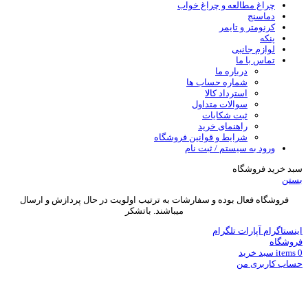
چراغ مطالعه و چراغ خواب
دماسنج‌
کرنومتر و تایمر
پنکه
لوازم جانبی
تماس با ما
درباره ما
شماره حساب ها
استرداد کالا
سوالات متداول
ثبت شکایات
راهنمای خرید
شرایط و قوانین فروشگاه
ورود به سیستم / ثبت نام
سبد خرید فروشگاه
بستن
فروشگاه فعال بوده و سفارشات به ترتیب اولویت در حال پردازش و ارسال
میباشند. باتشکر
اینستاگرام
آپارات
تلگرام
فروشگاه
0
items
سبد خريد
حساب کاربری من