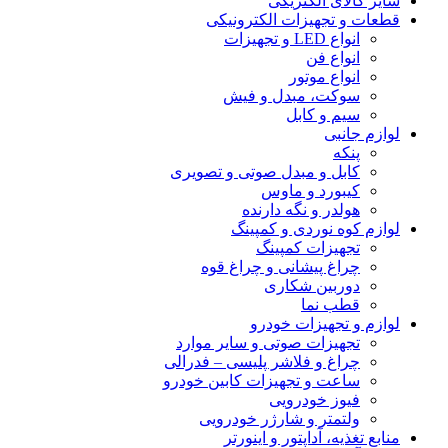
سایر کالای الکتریکی
قطعات و تجهیزات الکترونیکی
انواع LED و تجهیزات
انواع فن
انواع موتور
سوکت، مبدل و فیش
سیم و کابل
لوازم جانبی
پنکه
کابل و مبدل صوتی و تصویری
کیبورد و ماوس
هولدر و نگه دارنده
لوازم کوه نوردی و کمپینگ
تجهیزات کمپینگ
چراغ پیشانی و چراغ قوه
دوربین شکاری
قطب نما
لوازم و تجهیزات خودرو
تجهیزات صوتی و سایر موارد
چراغ و فلاشر پلیسی – فدرالی
ساعت و تجهیزات کابین خودرو
فیوز خودرویی
ولتمتر و شارژر خودرویی
منابع تغذیه، آداپتور و اینورتر