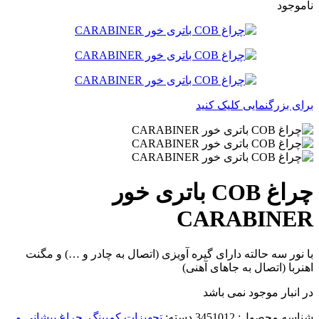
ناموجود
برای بزرگنمایی کلیک کنید
چراغ COB باتری خور
CARABINER
با نور سه حالته دارای گیره آویزی (اتصال به چادر و …) و مگنت
اهنربا (اتصال به جاهای آهنی)
در انبار موجود نمی باشد
شناسه محصول:
3451012
دسته:
تجهیزات کمپینگ
,
چراغ پیشانی و