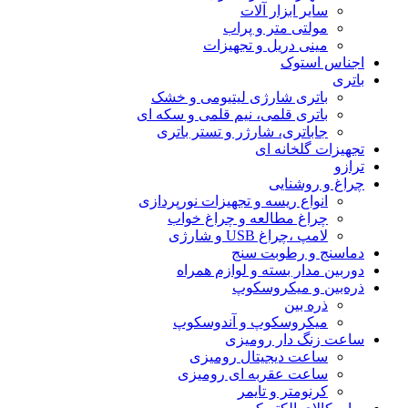
سایر ابزار آلات
مولتی متر و پراب
مینی دریل و تجهیزات
اجناس استوک
باتری
باتری شارژی لیتیومی و خشک
باتری قلمی، نیم قلمی و سکه ای
جاباتری، شارژر و تستر باتری
تجهیزات گلخانه ای
ترازو
چراغ و روشنایی
انواع ریسه و تجهیزات نورپردازی
چراغ مطالعه و چراغ خواب
لامپ ،چراغ USB و شارژی
دماسنج و رطوبت سنج
دوربین مدار بسته و لوازم همراه
ذره‌بین و میکروسکوپ
ذره بین
میکروسکوپ و آندوسکوپ
ساعت زنگ دار رومیزی
ساعت دیجیتال رومیزی
ساعت عقربه ای رومیزی
کرنومتر و تایمر