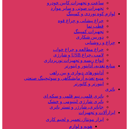
ساعت و تجهیزات کابین خودرو
تجهیزات صوتی و سایر موارد
لوازم کوه نوردی و کمپینگ
چراغ پیشانی و چراغ قوه
قطب نما
تجهیزات کمپینگ
دوربین شکاری
چراغ و روشنایی
چراغ مطالعه و چراغ خواب
لامپ ،چراغ USB و شارژی
انواع ریسه و تجهیزات نورپردازی
منابع تغذیه، آداپتور و اینورتر
آداپتورهای دیواری و بین راهی
منبع تغذیه آزمایشگاهی و سوئیچینگ صنعتی
اینورتر و کانورتر
باتری
باتری قلمی، نیم قلمی و سکه ای
باتری شارژی لیتیومی و خشک
جاباتری، شارژر و تستر باتری
ابزارآلات و تجهیزات
ابزار مونتاژ، تعمیر و لحیم کاری
هویه و لوازم