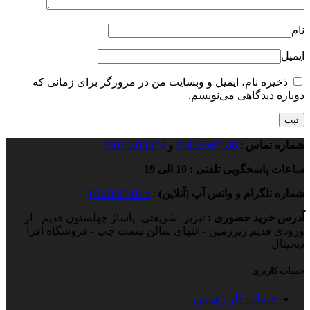
نام
ایمیل
ذخیره نام، ایمیل و وبسایت من در مرورگر برای زمانی که
دوباره دیدگاهی می‌نویسم.
شماره تماس
:
04135567188
و
09141011374
ساعات پاسخگویی تلفنی : 10 الی 19
شماره تلگرام و واتس آپ (آنلاین)
:
09378810125
آدرس خرید حضوری :
تبریز- شریعتی- پاساژ چهلستون قدیم - از
ورودی قدیم زیرزمین - انتهای سالن سمت چپ - فروشگاه افرا
دیجیتال
حساب کاربری
حساب کاربری من