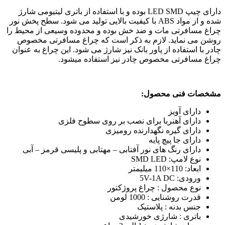
دارای چیپ LED SMD بوده و با استفاده از باتری لیتیومی شارژ
شده و از مواد ABS با کیفیت بالایی تولید می شود. سطح پخش نور
چراغ مسافرتی مات و ضد خش بوده و محدوده وسیعی از محیط را
روشن می نماید. لازم به ذکر است که چراغ مسافرتی مخصوص
چادر با استفاده از پاور بانک نیز شارژ می شود. این چراغ به عنوان
چراغ مسافرتی مخصوص چادر نیز استفاده میشود.
مشخصات فنی محصول:
دارای آویز
دارای آهنربا برای نصب بر روی سطوح فلزی
دارای گیره نگهدارنده رومیزی
دارای جا پیچ پایه
دارای رنگ های نور آفتابی – مهتابی و پلیسی قرمز – آبی
نوع لامپ: SMD LED
ابعاد: 110×110 میلیمتر
ورودی: 5V-1A DC
نوع محصول :
چراغ پروژکتور
قدرت روشنایی :
1000 لومن
جنس بدنه :
پلاستیک
باتری :
شارژی خورشیدی