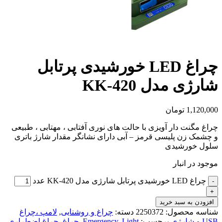
چراغ LED خورشیدی پرتابل
شارژی مدل KK-420
1,120,000
تومان
چراغ مگنت دار آویزی با حالت های نوری آفتابی ، مهتابی ، طبیعی
و چشمک زن پلیسی قرمز – آبی دارای نشانگر مقدار شارژ باتری
سلول خورشیدی
موجود در انبار
چراغ LED خورشیدی پرتابل شارژی مدل KK-420 عدد
افزودن به سبد خرید
شناسه محصول:
2250372
دسته:
چراغ و روشنایی
,
لامپ ،چراغ
USB و شارژی
برچسب:
Light
,
Emergency
,
چراغ
,
چراغ اضطراری