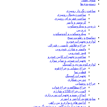
منوی اصلی
دسته‌بندی‌ها
ساعت زنگ دار رومیزی
ساعت دیجیتال رومیزی
ساعت عقربه ای رومیزی
کرنومتر و تایمر
ذره‌بین و میکروسکوپ
ذره بین
میکروسکوپ و آندوسکوپ
دماسنج و رطوبت سنج
لوازم و تجهیزات خودرو
چراغ و فلاشر پلیسی – فدرالی
ولتمتر و شارژر خودرویی
فیوز خودرویی
ساعت و تجهیزات کابین خودرو
تجهیزات صوتی و سایر موارد
لوازم کوه نوردی و کمپینگ
چراغ پیشانی و چراغ قوه
قطب نما
تجهیزات کمپینگ
دوربین شکاری
چراغ و روشنایی
چراغ مطالعه و چراغ خواب
لامپ ،چراغ USB و شارژی
انواع ریسه و تجهیزات نورپردازی
منابع تغذیه، آداپتور و اینورتر
آداپتورهای دیواری و بین راهی
منبع تغذیه آزمایشگاهی و سوئیچینگ صنعتی