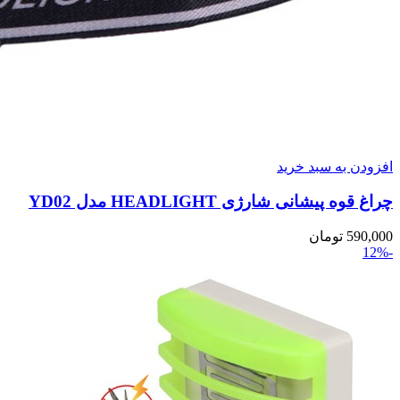
افزودن به سبد خرید
چراغ قوه پیشانی شارژی HEADLIGHT مدل YD02
590,000
تومان
-12%