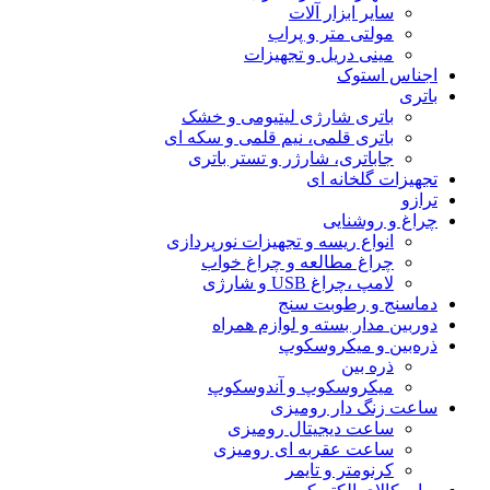
سایر ابزار آلات
مولتی متر و پراب
مینی دریل و تجهیزات
اجناس استوک
باتری
باتری شارژی لیتیومی و خشک
باتری قلمی، نیم قلمی و سکه ای
جاباتری، شارژر و تستر باتری
تجهیزات گلخانه ای
ترازو
چراغ و روشنایی
انواع ریسه و تجهیزات نورپردازی
چراغ مطالعه و چراغ خواب
لامپ ،چراغ USB و شارژی
دماسنج و رطوبت سنج
دوربین مدار بسته و لوازم همراه
ذره‌بین و میکروسکوپ
ذره بین
میکروسکوپ و آندوسکوپ
ساعت زنگ دار رومیزی
ساعت دیجیتال رومیزی
ساعت عقربه ای رومیزی
کرنومتر و تایمر