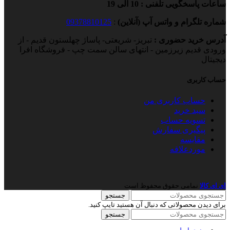
ساعات پاسخگویی تلفنی : 10 الی 19
شماره تلگرام و واتس آپ (آنلاین)
:
09378810125
آدرس خرید حضوری :
تبریز- شریعتی- پاساژ چهلستون قدیم - از
ورودی قدیم زیرزمین - انتهای سالن سمت چپ - فروشگاه افرا
دیجیتال
حساب کاربری
حساب کاربری من
سبد خرید
تسویه حساب
پیگیری سفارش
مقایسه
موردعلاقه
ای ای کالا
نمامی حقوق محفوظ است
جستجو
برای دیدن محصولاتی که دنبال آن هستید تایپ کنید.
جستجو