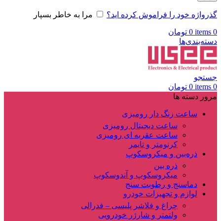
گذرواژه خود را فراموش کرده اید؟
مرا به خاطر بسپار
0
items
0
تومان
دسته‌بندی‌ها
جستجو
0
items
0
تومان
مرور دسته ها
ساعت زنگ دار رومیزی
ساعت دیجیتال رومیزی
ساعت عقربه ای رومیزی
کرنومتر و تایمر
ذره‌بین و میکروسکوپ
ذره بین
میکروسکوپ و آندوسکوپ
دماسنج و رطوبت سنج
لوازم و تجهیزات خودرو
چراغ و فلاشر پلیسی – فدرالی
ولتمتر و شارژر خودرویی