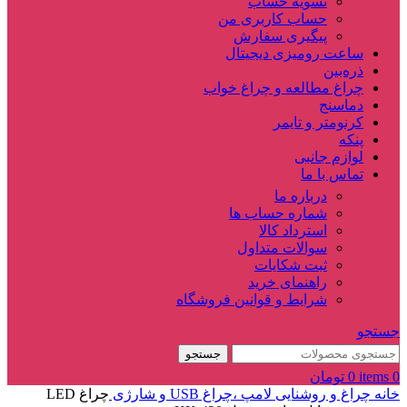
تسویه حساب
حساب کاربری من
پیگیری سفارش
ساعت‌ رومیزی دیجیتال
ذره‌بین‌
چراغ مطالعه و چراغ خواب
دماسنج‌
کرنومتر و تایمر
پنکه
لوازم جانبی
تماس با ما
درباره ما
شماره حساب ها
استرداد کالا
سوالات متداول
ثبت شکایات
راهنمای خرید
شرایط و قوانین فروشگاه
جستجو
جستجو
0
items
0
تومان
خانه
چراغ و روشنایی
لامپ ،چراغ USB و شارژی
چراغ LED