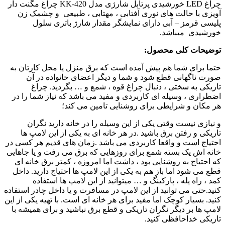
چراغ LED خورشیدی پرتابل شارژی مدل KK-420 چراغ مگنت دار
آویزی با حالت های نوری آفتابی ، مهتابی ، طبیعی و چشمک زن
پلیسی قرمز – آبی دارای نمایشگر مقدار شارژ باتری سلول
خورشیدی میباشد.
توضیحات کلی محصول:
حتما برای شما هم پیش آمده است که برق منزل یا محل کارتان به
صورت ناگهانی قطع شود و شما و دیگر اعضای خانواده در آن
تاریکی به سختی ، دنبال چراغ قوه ، شمع و … بگردید. چراغ
اضطراری ، وسیله ای کاربردی و مفید می باشد که نیاز شما را در
هر مکان و شرایطی برای روشنایی تامین می کند؛
و نیازی نیست وقتی یکی از این وسیله را در خانه دارید نگران
تاریکی و رفتن برق باشید .در هر خانه ای به یکی از این لامپ ها
احتیاج است و واقعا کاربردی می باشد .زمان های قدیم هر کسی در
خانه اش یک بسته شمع برای روزهایی که برق می رفت و یا جاهایی
که احتیاج به روشنایی بود ، داشت اما امروزه ، کمتر برق خانه ای
قطع می شود اما باز هم به یکی از این لامپ ها احتیاج دارید. داخل
کمد ، راه پله ، پارکینگ و … میتوانید از این لامپ ها استفاده
کنید.حتی می توانید از این لامپ در مسافرت و یا داخل چادر استفاده
کنید. بسیار کوچک اما مفید برای هر خانه ای است. با تهیه یکی از این
لامپ ها بر دیگر نگران تاریکی و قطع برق نباشید و برای همیشه با
تاریکی خداحافظی کنید.