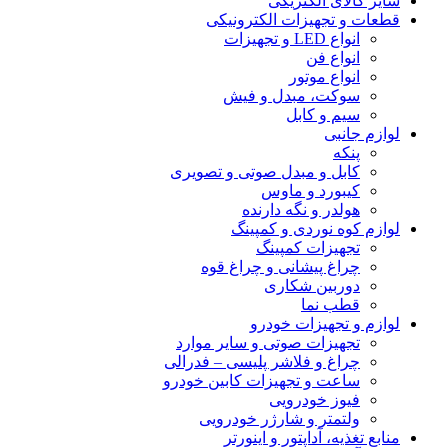
سایر کالای الکتریکی
قطعات و تجهیزات الکترونیکی
انواع LED و تجهیزات
انواع فن
انواع موتور
سوکت، مبدل و فیش
سیم و کابل
لوازم جانبی
پنکه
کابل و مبدل صوتی و تصویری
کیبورد و ماوس
هولدر و نگه دارنده
لوازم کوه نوردی و کمپینگ
تجهیزات کمپینگ
چراغ پیشانی و چراغ قوه
دوربین شکاری
قطب نما
لوازم و تجهیزات خودرو
تجهیزات صوتی و سایر موارد
چراغ و فلاشر پلیسی – فدرالی
ساعت و تجهیزات کابین خودرو
فیوز خودرویی
ولتمتر و شارژر خودرویی
منابع تغذیه، آداپتور و اینورتر