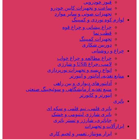
فیوز خودرویی
ساعت و تجهیزات کابین خودرو
تجهیزات صوتی و سایر موارد
لوازم کوه نوردی و کمپینگ
چراغ پیشانی و چراغ قوه
قطب نما
تجهیزات کمپینگ
دوربین شکاری
چراغ و روشنایی
چراغ مطالعه و چراغ خواب
لامپ ،چراغ USB و شارژی
انواع ریسه و تجهیزات نورپردازی
منابع تغذیه، آداپتور و اینورتر
آداپتورهای دیواری و بین راهی
منبع تغذیه آزمایشگاهی و سوئیچینگ صنعتی
اینورتر و کانورتر
باتری
باتری قلمی، نیم قلمی و سکه ای
باتری شارژی لیتیومی و خشک
جاباتری، شارژر و تستر باتری
ابزارآلات و تجهیزات
ابزار مونتاژ، تعمیر و لحیم کاری