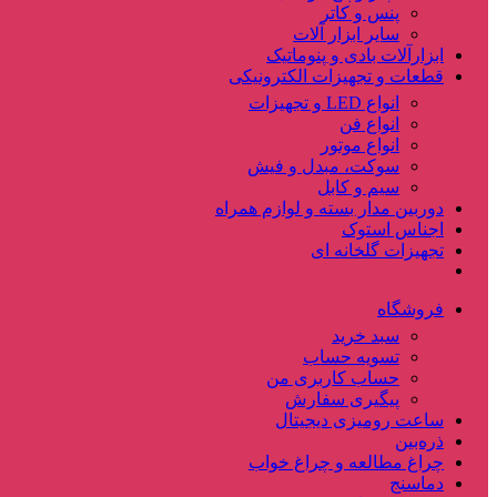
پنس و کاتر
سایر ابزار آلات
ابزارآلات بادی و پنوماتیک
قطعات و تجهیزات الکترونیکی
انواع LED و تجهیزات
انواع فن
انواع موتور
سوکت، مبدل و فیش
سیم و کابل
دوربین مدار بسته و لوازم همراه
اجناس استوک
تجهیزات گلخانه ای
فروشگاه
سبد خرید
تسویه حساب
حساب کاربری من
پیگیری سفارش
ساعت‌ رومیزی دیجیتال
ذره‌بین‌
چراغ مطالعه و چراغ خواب
دماسنج‌