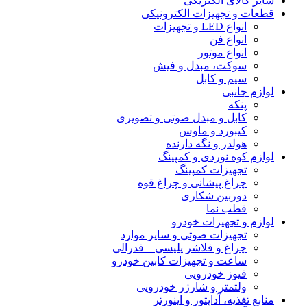
سایر کالای الکتریکی
قطعات و تجهیزات الکترونیکی
انواع LED و تجهیزات
انواع فن
انواع موتور
سوکت، مبدل و فیش
سیم و کابل
لوازم جانبی
پنکه
کابل و مبدل صوتی و تصویری
کیبورد و ماوس
هولدر و نگه دارنده
لوازم کوه نوردی و کمپینگ
تجهیزات کمپینگ
چراغ پیشانی و چراغ قوه
دوربین شکاری
قطب نما
لوازم و تجهیزات خودرو
تجهیزات صوتی و سایر موارد
چراغ و فلاشر پلیسی – فدرالی
ساعت و تجهیزات کابین خودرو
فیوز خودرویی
ولتمتر و شارژر خودرویی
منابع تغذیه، آداپتور و اینورتر