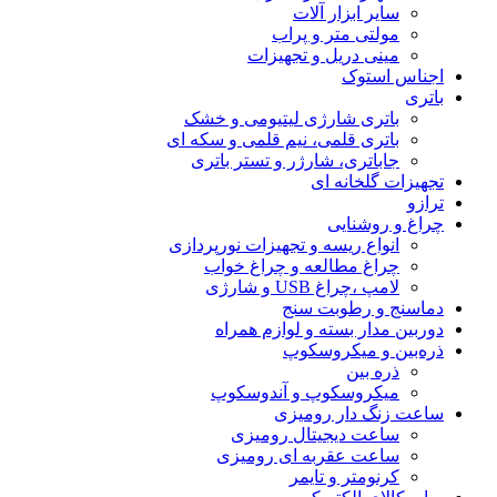
سایر ابزار آلات
مولتی متر و پراب
مینی دریل و تجهیزات
اجناس استوک
باتری
باتری شارژی لیتیومی و خشک
باتری قلمی، نیم قلمی و سکه ای
جاباتری، شارژر و تستر باتری
تجهیزات گلخانه ای
ترازو
چراغ و روشنایی
انواع ریسه و تجهیزات نورپردازی
چراغ مطالعه و چراغ خواب
لامپ ،چراغ USB و شارژی
دماسنج و رطوبت سنج
دوربین مدار بسته و لوازم همراه
ذره‌بین و میکروسکوپ
ذره بین
میکروسکوپ و آندوسکوپ
ساعت زنگ دار رومیزی
ساعت دیجیتال رومیزی
ساعت عقربه ای رومیزی
کرنومتر و تایمر