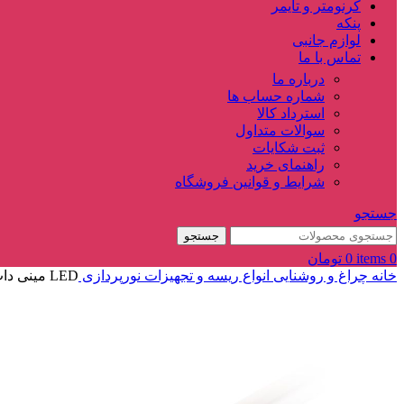
کرنومتر و تایمر
پنکه
لوازم جانبی
تماس با ما
درباره ما
شماره حساب ها
استرداد کالا
سوالات متداول
ثبت شکایات
راهنمای خرید
شرایط و قوانین فروشگاه
جستجو
جستجو
0
items
0
تومان
خانه
چراغ و روشنایی
انواع ریسه و تجهیزات نورپردازی
LED مینی دات بسته 10 تایی