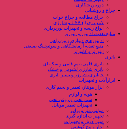
دوربین شکاری
چراغ و روشنایی
چراغ مطالعه و چراغ خواب
لامپ ،چراغ USB و شارژی
انواع ریسه و تجهیزات نورپردازی
منابع تغذیه، آداپتور و اینورتر
آداپتورهای دیواری و بین راهی
منبع تغذیه آزمایشگاهی و سوئیچینگ صنعتی
اینورتر و کانورتر
باتری
باتری قلمی، نیم قلمی و سکه ای
باتری شارژی لیتیومی و خشک
جاباتری، شارژر و تستر باتری
ابزارآلات و تجهیزات
ابزار مونتاژ، تعمیر و لحیم کاری
هویه و لوازم
سیم لحیم و روغن لحیم
تجهیزات تعمیر موبایل
مولتی متر و پراب
تجهیزات اندازه گیری
مینی دریل و تجهیزات
آچار و پیچ گوشتی