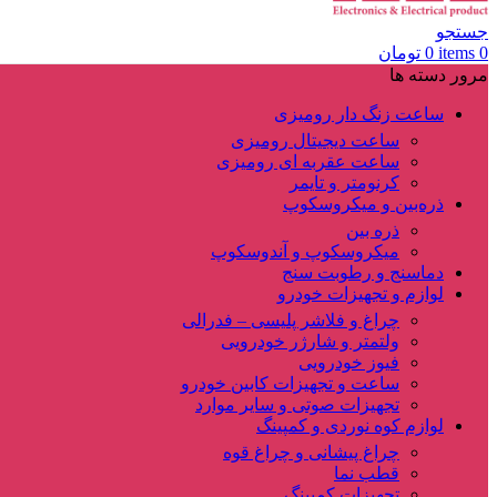
جستجو
0
items
0
تومان
مرور دسته ها
ساعت زنگ دار رومیزی
ساعت دیجیتال رومیزی
ساعت عقربه ای رومیزی
کرنومتر و تایمر
ذره‌بین و میکروسکوپ
ذره بین
میکروسکوپ و آندوسکوپ
دماسنج و رطوبت سنج
لوازم و تجهیزات خودرو
چراغ و فلاشر پلیسی – فدرالی
ولتمتر و شارژر خودرویی
فیوز خودرویی
ساعت و تجهیزات کابین خودرو
تجهیزات صوتی و سایر موارد
لوازم کوه نوردی و کمپینگ
چراغ پیشانی و چراغ قوه
قطب نما
تجهیزات کمپینگ